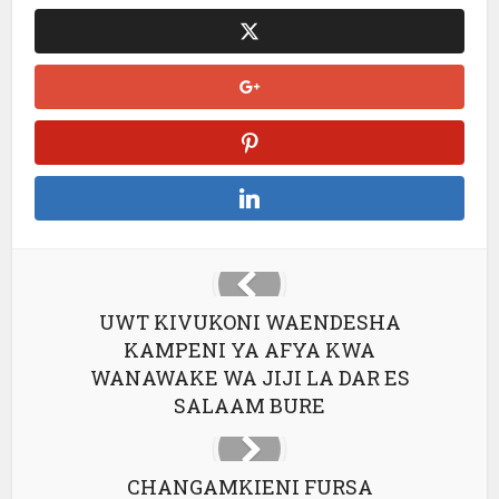
UWT KIVUKONI WAENDESHA
KAMPENI YA AFYA KWA
WANAWAKE WA JIJI LA DAR ES
SALAAM BURE
CHANGAMKIENI FURSA