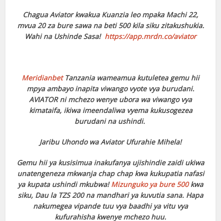
Chagua Aviator kwakua Kuanzia leo mpaka Machi 22,
mvua 20 za bure sawa na beti 500 kila siku zitakushukia.
Wahi na Ushinde Sasa!
https://app.mrdn.co/aviator
Meridianbet
Tanzania wameamua kutuletea gemu hii
mpya ambayo inapita viwango vyote vya burudani.
AVIATOR ni mchezo wenye ubora wa viwango vya
kimataifa, ikiwa imeendaliwa vyema kukusogezea
burudani na ushindi.
Jaribu Uhondo wa Aviator Ufurahie Mihela!
Gemu hii ya kusisimua inakufanya ujishindie zaidi ukiwa
unatengeneza mkwanja chap chap kwa kukupatia nafasi
ya kupata ushindi mkubwa!
Mizunguko ya bure 500
kwa
siku, Dau la TZS 200 na mandhari ya kuvutia sana. Hapa
nakumegea vipande tuu vya baadhi ya vitu vya
kufurahisha kwenye mchezo huu.