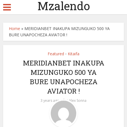
Mzalendo
Home
»
MERIDIANBET INAKUPA MIZUNGUKO 500 YA
BURE UNAPOCHEZA AVIATOR !
Featured
Kitaifa
•
MERIDIANBET INAKUPA
MIZUNGUKO 500 YA
BURE UNAPOCHEZA
AVIATOR !
by
3 years ago
Alex Sonna