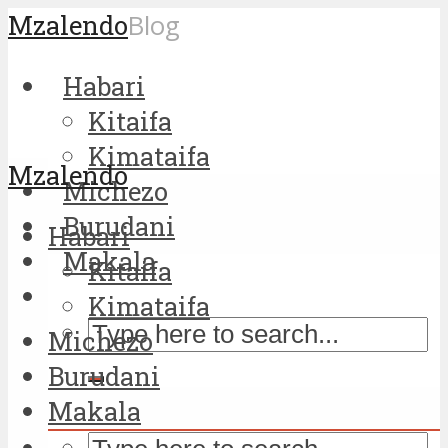
Mzalendo
Blog
Habari
Kitaifa
Kimataifa
Mzalendo
Michezo
Burudani
Habari
Makala
Kitaifa
Kimataifa
Michezo
Burudani
Makala