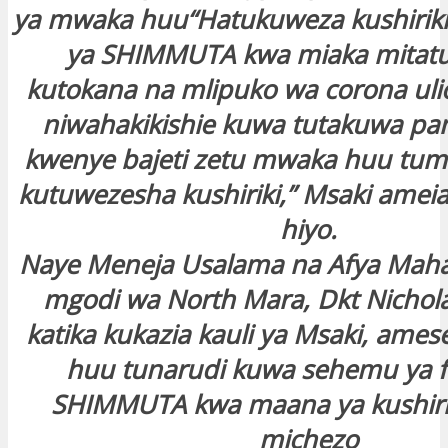
ya mwaka huu“Hatukuweza kushirik
ya SHIMMUTA kwa miaka mitatu 
kutokana na mlipuko wa corona uli
niwahakikishie kuwa tutakuwa pa
kwenye bajeti zetu mwaka huu tum
kutuwezesha kushiriki,” Msaki amei
hiyo.
Naye Meneja Usalama na Afya Mahal
mgodi wa North Mara, Dkt Nichol
katika kukazia kauli ya Msaki, am
huu tunarudi kuwa sehemu ya f
SHIMMUTA kwa maana ya kushiri
michezo