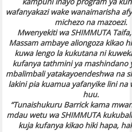
kampuni inayo program ya kuh
wafanyakazi wake wanaimarisha afya
michezo na mazoezi.
Mwenyekiti wa SHIMMUTA Taifa,
Massam ambaye aliongoza kikao hi
kuwa lengo la kukutana ni kuweka
kufanya tathmini ya mashindano 
mbalimbali yatakayoendeshwa na shi
lakini pia kuamua yafanyike lini n
huu.
“Tunaishukuru Barrick kama mwa
mdau wetu wa SHIMMUTA kukubali o
kuja kufanya kikao hiki hapa, ha