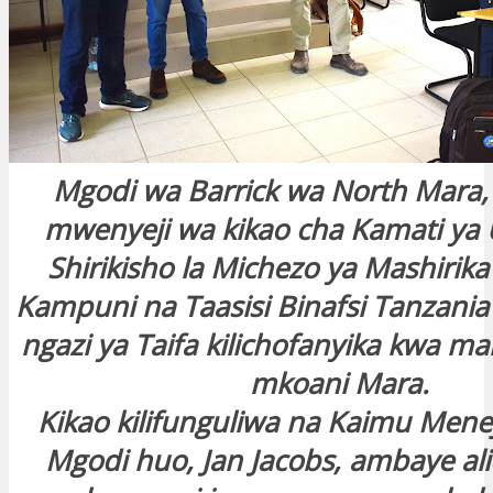
Mgodi wa Barrick wa North Mara
mwenyeji wa kikao cha Kamati ya 
Shirikisho la Michezo ya Mashiri
Kampuni na Taasisi Binafsi Tanzan
ngazi ya Taifa kilichofanyika kwa m
mkoani Mara.
Kikao kilifunguliwa na Kaimu Men
Mgodi huo, Jan Jacobs, ambaye al