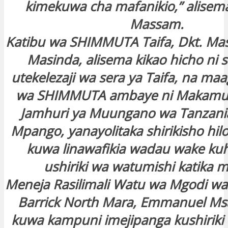
kimekuwa cha mafanikio,” alisem
Massam.
Katibu wa SHIMMUTA Taifa, Dkt. Ma
Masinda, alisema kikao hicho ni
utekelezaji wa sera ya Taifa, na maa
wa SHIMMUTA ambaye ni Makamu 
Jamhuri ya Muungano wa Tanzania
Mpango, yanayolitaka shirikisho hil
kuwa linawafikia wadau wake ku
ushiriki wa watumishi katika m
Meneja Rasilimali Watu wa Mgodi w
Barrick North Mara, Emmanuel Msa
kuwa kampuni imejipanga kushirik