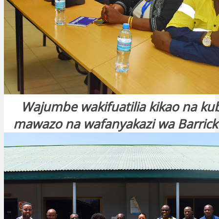
Wajumbe wakifuatilia kikao na ku
mawazo na wafanyakazi wa Barrick