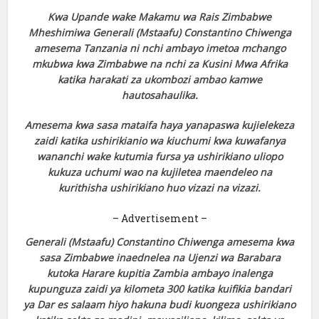
Kwa Upande wake Makamu wa Rais Zimbabwe
Mheshimiwa Generali (Mstaafu) Constantino Chiwenga
amesema Tanzania ni nchi ambayo imetoa mchango
mkubwa kwa Zimbabwe na nchi za Kusini Mwa Afrika
katika harakati za ukombozi ambao kamwe
hautosahaulika.
Amesema kwa sasa mataifa haya yanapaswa kujielekeza
zaidi katika ushirikianio wa kiuchumi kwa kuwafanya
wananchi wake kutumia fursa ya ushirikiano uliopo
kukuza uchumi wao na kujiletea maendeleo na
kurithisha ushirikiano huo vizazi na vizazi.
– Advertisement –
Generali (Mstaafu) Constantino Chiwenga amesema kwa
sasa Zimbabwe inaednelea na Ujenzi wa Barabara
kutoka Harare kupitia Zambia ambayo inalenga
kupunguza zaidi ya kilometa 300 katika kuifikia bandari
ya Dar es salaam hiyo hakuna budi kuongeza ushirikiano