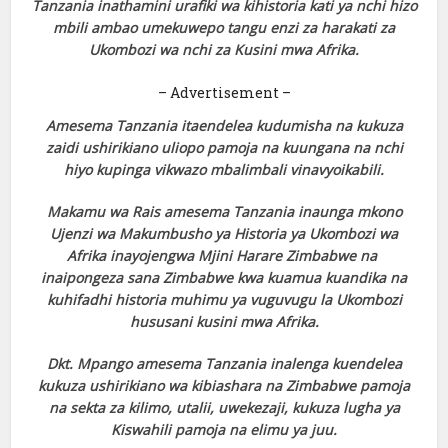
Tanzania inathamini urafiki wa kihistoria kati ya nchi hizo
mbili ambao umekuwepo tangu enzi za harakati za
Ukombozi wa nchi za Kusini mwa Afrika.
– Advertisement –
Amesema Tanzania itaendelea kudumisha na kukuza
zaidi ushirikiano uliopo pamoja na kuungana na nchi
hiyo kupinga vikwazo mbalimbali vinavyoikabili.
Makamu wa Rais amesema Tanzania inaunga mkono
Ujenzi wa Makumbusho ya Historia ya Ukombozi wa
Afrika inayojengwa Mjini Harare Zimbabwe na
inaipongeza sana Zimbabwe kwa kuamua kuandika na
kuhifadhi historia muhimu ya vuguvugu la Ukombozi
hususani kusini mwa Afrika.
Dkt. Mpango amesema Tanzania inalenga kuendelea
kukuza ushirikiano wa kibiashara na Zimbabwe pamoja
na sekta za kilimo, utalii, uwekezaji, kukuza lugha ya
Kiswahili pamoja na elimu ya juu.