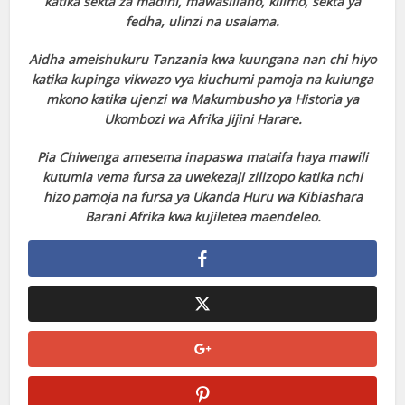
katika sekta za madini, mawasiliano, kilimo, sekta ya
fedha, ulinzi na usalama.
Aidha ameishukuru Tanzania kwa kuungana nan chi hiyo
katika kupinga vikwazo vya kiuchumi pamoja na kuiunga
mkono katika ujenzi wa Makumbusho ya Historia ya
Ukombozi wa Afrika Jijini Harare.
Pia Chiwenga amesema inapaswa mataifa haya mawili
kutumia vema fursa za uwekezaji zilizopo katika nchi
hizo pamoja na fursa ya Ukanda Huru wa Kibiashara
Barani Afrika kwa kujiletea maendeleo.