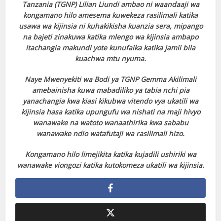
Tanzania (TGNP) Lilian Liundi ambao ni waandaaji wa
kongamano hilo amesema kuwekeza rasilimali katika
usawa wa kijinsia ni kuhakikisha kuanzia sera, mipango
na bajeti zinakuwa katika mlengo wa kijinsia ambapo
itachangia makundi yote kunufaika katika jamii bila
kuachwa mtu nyuma.
Naye Mwenyekiti wa Bodi ya TGNP Gemma Akilimali
amebainisha kuwa mabadiliko ya tabia nchi pia
yanachangia kwa kiasi kikubwa vitendo vya ukatili wa
kijinsia hasa katika upungufu wa nishati na maji hivyo
wanawake na watoto wanaathirika kwa sababu
wanawake ndio watafutaji wa rasilimali hizo.
Kongamano hilo limejikita katika kujadili ushiriki wa
wanawake viongozi katika kutokomeza ukatili wa kijinsia.