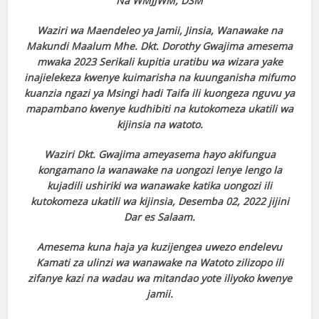
Na WMJJWM, DSM
Waziri wa Maendeleo ya Jamii, Jinsia, Wanawake na
Makundi Maalum Mhe. Dkt. Dorothy Gwajima amesema
mwaka 2023 Serikali kupitia uratibu wa wizara yake
inajielekeza kwenye kuimarisha na kuunganisha mifumo
kuanzia ngazi ya Msingi hadi Taifa ili kuongeza nguvu ya
mapambano kwenye kudhibiti na kutokomeza ukatili wa
kijinsia na watoto.
Waziri Dkt. Gwajima ameyasema hayo akifungua
kongamano la wanawake na uongozi lenye lengo la
kujadili ushiriki wa wanawake katika uongozi ili
kutokomeza ukatili wa kijinsia, Desemba 02, 2022 jijini
Dar es Salaam.
Amesema kuna haja ya kuzijengea uwezo endelevu
Kamati za ulinzi wa wanawake na Watoto zilizopo ili
zifanye kazi na wadau wa mitandao yote iliyoko kwenye
jamii.