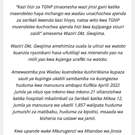
“Kazi hizi za TGNP zinaonesha wazi jinsi gani katika
maendeleo haya mchango wa wadau unachochea ajenda
za serikali kwenda kasi hivyo, natoa wito kwa TGNP
muendelee kuchochea ajenda hizi kwa kujipanga vizuri
zaidi” amesema Waziri Dkt. Gwajima.
Waziri Dkt. Gwajima amehimiza suala la ulinzi wa watoto
kuanzia nyumbani hasa ufutiliaji wa mienendo yao na
miili yao kwa kujenga urafiki na watoto.
Amewaomba pia Wadau kuendelea kushirikiana kupaza
sauti ya kupinga ukatili sambamba na kuongezea
huduma kwa manusura ambapo Kufikia Aprili 2022
jumla ya vituo vya mkono kwa mkono 21 vilianzishwa
katika hospitali mbalimbali za Serikali katika Mikoa 12,
Jumla ya manusura wa ukatili 1,857 walipata huduma
jumuishi za matibabu, huduma za kipolisi, msaada wa
kisheria na ustawi wa jamii.
Kwa upande wake Mkurugenzi wa Mtandao wa Jinsia