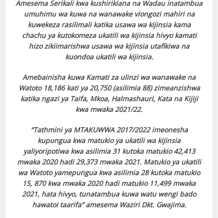
Amesema Serikali kwa kushirikiana na Wadau inatambua
umuhimu wa kuwa na wanawake viongozi mahiri na
kuwekeza rasilimali katika usawa wa kijinsia kama
chachu ya kutokomeza ukatili wa kijinsia hivyo kamati
hizo zikiimarishwa usawa wa kijinsia utafikiwa na
kuondoa ukatili wa kijinsia.
Amebainisha kuwa Kamati za ulinzi wa wanawake na
Watoto 18,186 kati ya 20,750 (asilimia 88) zimeanzishwa
katika ngazi ya Taifa, Mkoa, Halmashauri, Kata na Kijiji
kwa mwaka 2021/22.
“Tathmini ya MTAKUWWA 2017/2022 imeonesha
kupungua kwa matukio ya ukatili wa kijinsia
yaliyoripotiwa kwa asilimia 31 kutoka matukio 42,413
mwaka 2020 hadi 29,373 mwaka 2021. Matukio ya ukatili
wa Watoto yamepungua kwa asilimia 28 kutoka matukio
15, 870 kwa mwaka 2020 hadi matukio 11,499 mwaka
2021, hata hivyo, tunatambua kuwa watu wengi bado
hawatoi taarifa” amesema Waziri Dkt. Gwajima.