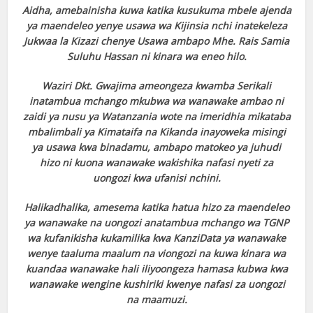
Aidha, amebainisha kuwa katika kusukuma mbele ajenda
ya maendeleo yenye usawa wa Kijinsia nchi inatekeleza
Jukwaa la Kizazi chenye Usawa ambapo Mhe. Rais Samia
Suluhu Hassan ni kinara wa eneo hilo.
Waziri Dkt. Gwajima ameongeza kwamba Serikali
inatambua mchango mkubwa wa wanawake ambao ni
zaidi ya nusu ya Watanzania wote na imeridhia mikataba
mbalimbali ya Kimataifa na Kikanda inayoweka misingi
ya usawa kwa binadamu, ambapo matokeo ya juhudi
hizo ni kuona wanawake wakishika nafasi nyeti za
uongozi kwa ufanisi nchini.
Halikadhalika, amesema katika hatua hizo za maendeleo
ya wanawake na uongozi anatambua mchango wa TGNP
wa kufanikisha kukamilika kwa KanziData ya wanawake
wenye taaluma maalum na viongozi na kuwa kinara wa
kuandaa wanawake hali iliyoongeza hamasa kubwa kwa
wanawake wengine kushiriki kwenye nafasi za uongozi
na maamuzi.