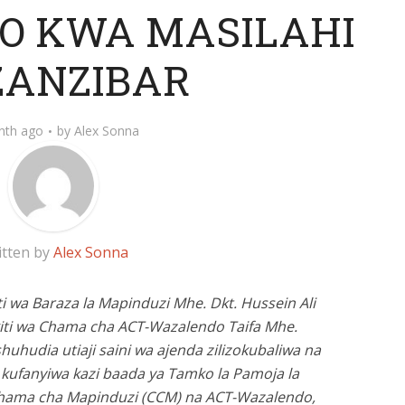
O KWA MASILAHI
ZANZIBAR
nth ago
by
Alex Sonna
itten by
Alex Sonna
i wa Baraza la Mapinduzi Mhe. Dkt. Hussein Ali
ti wa Chama cha ACT-Wazalendo Taifa Mhe.
udia utiaji saini wa ajenda zilizokubaliwa na
a kufanyiwa kazi baada ya Tamko la Pamoja la
Chama cha Mapinduzi (CCM) na ACT-Wazalendo,