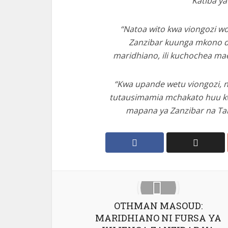
Katiba ya
“Natoa wito kwa viongozi w
Zanzibar kuunga mkono d
maridhiano, ili kuchochea m
“Kwa upande wetu viongozi, 
tutausimamia mchakato huu kw
mapana ya Zanzibar na Ta
OTHMAN MASOUD:
MARIDHIANO NI FURSA YA