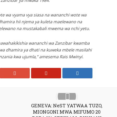
 Zanzibar ya mwaka 1984.
ote wa vyama vya siasa na wananchi wote wa
hamira hii njema ya kuleta maelewano na
aelewano na mustakabali mwema wa nchi yetu.
nawahakikishia wananchi wa Zanzibar kwamba
a dhamira ya dhati na kuweka mbele masilahi
nzania kwa ujumla,” amesema Rais Mwinyi.
GENEVA: NeST YATWAA TUZO,
MIONGONI MWA MIFUMO 20