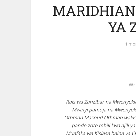
MARIDHIAN
YA 
1 mo
Wr
Rais wa Zanzibar na Mwenyekit
Mwinyi pamoja na Mwenyeki
Othman Masoud Othman wakishuh
pande zote mbili kwa ajili y
Muafaka wa Kisiasa baina ya 