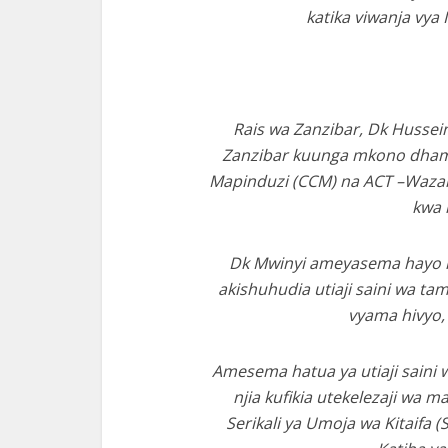
katika viwanja vya 
Rais wa Zanzibar, Dk Husse
Zanzibar kuunga mkono dham
Mapinduzi (CCM) na ACT –Waza
kwa 
Dk Mwinyi ameyasema hayo leo
akishuhudia utiaji saini wa ta
vyama hivyo,
Amesema hatua ya utiaji saini 
njia kufikia utekelezaji wa 
Serikali ya Umoja wa Kitaifa 