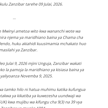
Ikulu Zanzibar tarehe 09 Julai, 2026.
…
in Mwinyi ametoa wito kwa wananchi wote wa
ira njema ya maridhiano baina ya Chama cha
lendo, huku akiahidi kuusimamia mchakato huo
masilahi ya Zanzibar.
 Julai 9, 2026 mjini Unguja, Zanzibar wakati
mko la pamoja la maridhiano ya kisiasa baina ya
 yaliyoanza Novemba 9, 2025.
wa tamko hilo ni hatua muhimu katika kufungua
matakwa ya kikatiba ya kuwezesha uundwaji wa
(SUK) kwa mujibu wa kifungu cha 9(3) na 39 vya