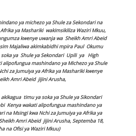
indano ya michezo ya Shule za Sekondari na
Afrika ya Mashariki wakimsikiliza Waziri Mkuu,
zungumza kwenye uwanja wa Sheikh Amri Abeid
ssim Majaliwa akimkabidhi mpira Paul Okumu
 soka ya Shule ya Sekondari Upili ya High
ti alipofungua mashindano ya Michezo ya Shule
chi za Jumuiya ya Afrika ya Mashariki kwenye
ikh Amri Abeid jijini Arusha,
 akikagua timu ya soka ya Shule ya Sikondari
irobi Kenya wakati alipofungua mashindano ya
i na Msingi kwa Nchi za Jumuiya ya Afrika ya
heikh Amri Abeid jijini Arusha, Septemba 18,
ha na Ofisi ya Waziri Mkuu)