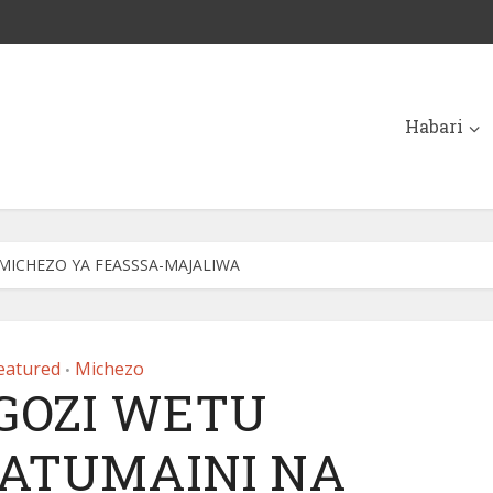
Habari
ICHEZO YA FEASSSA-MAJALIWA
eatured
Michezo
•
GOZI WETU
TUMAINI NA