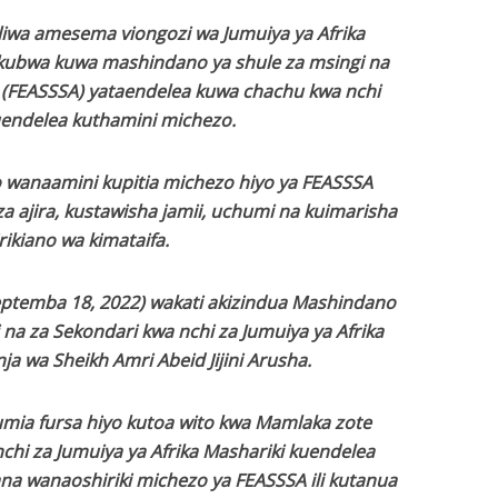
iwa amesema viongozi wa Jumuiya ya Afrika
ubwa kuwa mashindano ya shule za msingi na
i (FEASSSA) yataendelea kuwa chachu kwa nchi
uendelea kuthamini michezo.
wanaamini kupitia michezo hiyo ya FEASSSA
za ajira, kustawisha jamii, uchumi na kuimarisha
rikiano wa kimataifa.
eptemba 18, 2022) wakati akizindua Mashindano
 na za Sekondari kwa nchi za Jumuiya ya Afrika
ja wa Sheikh Amri Abeid Jijini Arusha.
ia fursa hiyo kutoa wito kwa Mamlaka zote
chi za Jumuiya ya Afrika Mashariki kuendelea
ana wanaoshiriki michezo ya FEASSSA ili kutanua