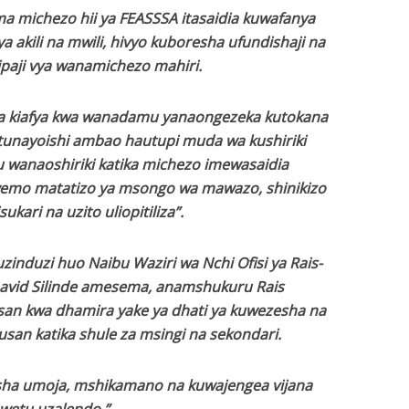
 michezo hii ya FEASSSA itasaidia kuwafanya
 akili na mwili, hivyo kuboresha ufundishaji na
paji vya wanamichezo mahiri.
ya kiafya kwa wanadamu yanaongezeka kutokana
unayoishi ambao hautupi muda wa kushiriki
 wanaoshiriki katika michezo imewasaidia
wemo matatizo ya msongo wa mawazo, shinikizo
sukari na uzito uliopitiliza”.
zinduzi huo Naibu Waziri wa Nchi Ofisi ya Rais-
avid Silinde amesema, anamshukuru Rais
an kwa dhamira yake ya dhati ya kuwezesha na
an katika shule za msingi na sekondari.
isha umoja, mshikamano na kuwajengea vijana