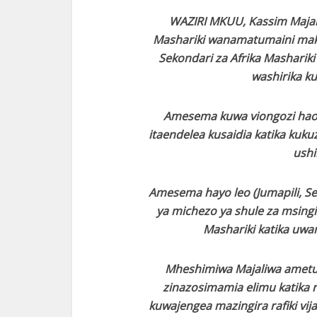
WAZIRI MKUU, Kassim Majal
Mashariki wanamatumaini mak
Sekondari za Afrika Masharik
washirika k
Amesema kuwa viongozi hao 
itaendelea kusaidia katika kuku
ushi
Amesema hayo leo (Jumapili, S
ya michezo ya shule za msingi
Mashariki katika uwan
Mheshimiwa Majaliwa ametum
zinazosimamia elimu katika n
kuwajengea mazingira rafiki vij