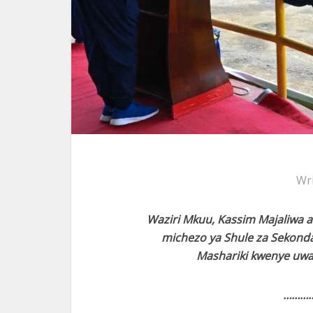
Wr
Waziri Mkuu, Kassim Majaliwa 
michezo ya Shule za Sekondar
Mashariki kwenye uwan
………