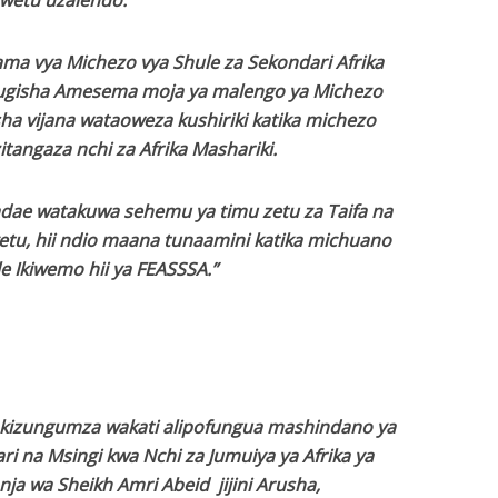
wetu uzalendo.”
yama vya Michezo vya Shule za Sekondari Afrika
Mugisha Amesema moja ya malengo ya Michezo
sha vijana wataoweza kushiriki katika michezo
zitangaza nchi za Afrika Mashariki.
dae watakuwa sehemu ya timu zetu za Taifa na
etu, hii ndio maana tunaamini katika michuano
e Ikiwemo hii ya FEASSSA.”
akizungumza wakati alipofungua mashindano ya
i na Msingi kwa Nchi za Jumuiya ya Afrika ya
ja wa Sheikh Amri Abeid jijini Arusha,