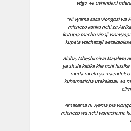
wigo wa ushindani ndani 
“Ni vyema sasa viongozi wa 
michezo katika nchi za Afrik
kutupia macho vipaji vinavyopa
kupata wachezaji watakaokuwa
Aidha, Mheshimiwa Majaliwa a
ya shule katika kila nchi hus
muda mrefu ya maendeleo y
kuhamasisha utekelezaji wa mi
elim
Amesema ni vyema pia viongo
michezo wa nchi wanachama kuba