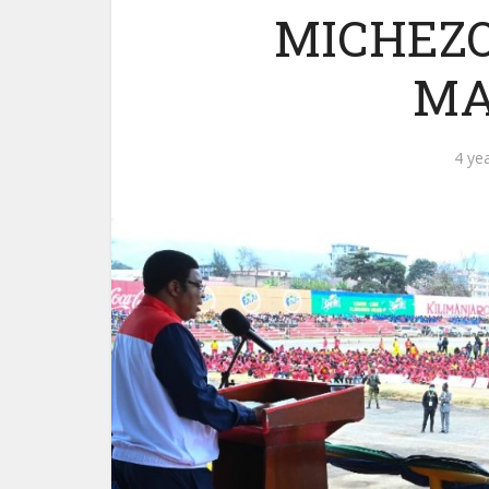
MICHEZO
MA
4 ye