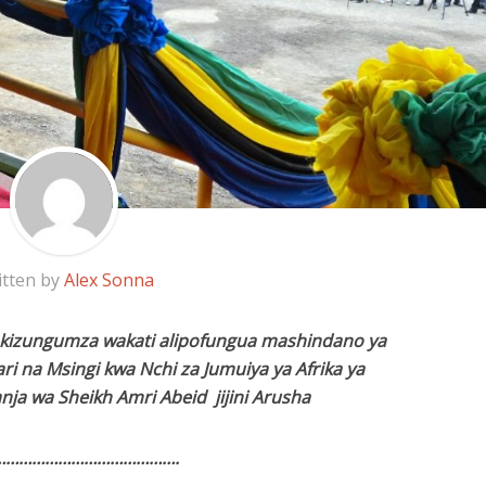
itten by
Alex Sonna
akizungumza wakati alipofungua mashindano ya
i na Msingi kwa Nchi za Jumuiya ya Afrika ya
ja wa Sheikh Amri Abeid jijini Arusha
…………………………………….