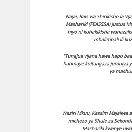
Naye, Rais wa Shirikisho la V
Mashariki (FEASSSA) Justus 
hiyo ni kuhakikisha wanazali
mbalimbali ili ku
“Tunajua vijana hawa hapo baa
hatimaye kuitangaza jumuiya y
ya mashul
Waziri Mkuu, Kassim Majaliwa 
michezo ya Shule za Sekondar
Mashariki kwenye uwan