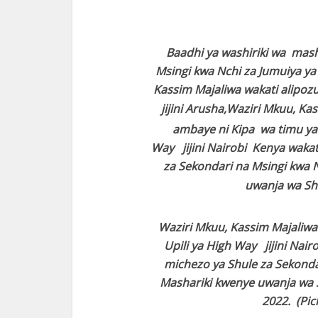
Baadhi ya washiriki wa mash
Msingi kwa Nchi za Jumuiya ya 
Kassim Majaliwa wakati alipo
jijini Arusha,
Waziri Mkuu, Ka
ambaye ni Kipa wa timu ya
Way jijini Nairobi Kenya waka
za Sekondari na Msingi kwa N
uwanja wa She
Waziri Mkuu, Kassim Majaliwa
Upili ya High Way jijini Na
michezo ya Shule za Sekondar
Mashariki kwenye uwanja wa S
2022. (Pic