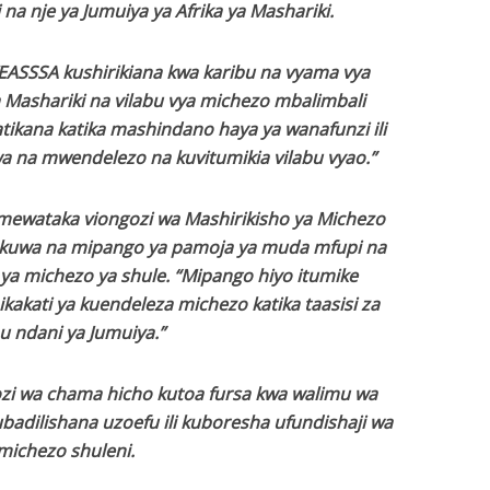
na nje ya Jumuiya ya Afrika ya Mashariki.
FEASSSA kushirikiana kwa karibu na vyama vya
a Mashariki na vilabu vya michezo mbalimbali
tikana katika mashindano haya ya wanafunzi ili
 na mwendelezo na kuvitumikia vilabu vyao.”
mewataka viongozi wa Mashirikisho ya Michezo
ika kuwa na mipango ya pamoja ya muda mfupi na
a michezo ya shule. “Mipango hiyo itumike
kakati ya kuendeleza michezo katika taasisi za
u ndani ya Jumuiya.”
zi wa chama hicho kutoa fursa kwa walimu wa
dilishana uzoefu ili kuboresha ufundishaji wa
michezo shuleni.