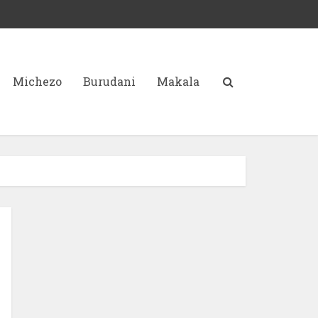
Michezo
Burudani
Makala