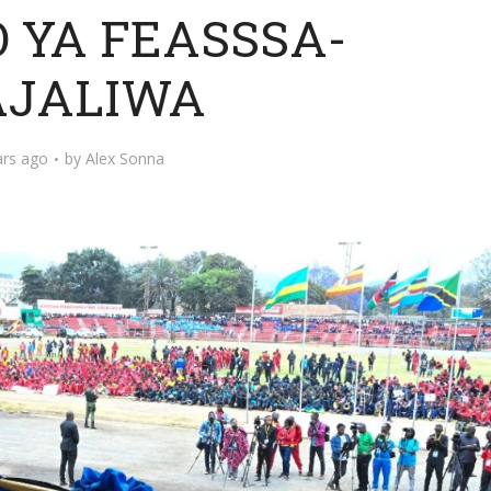
 YA FEASSSA-
JALIWA
ars ago
by
Alex Sonna