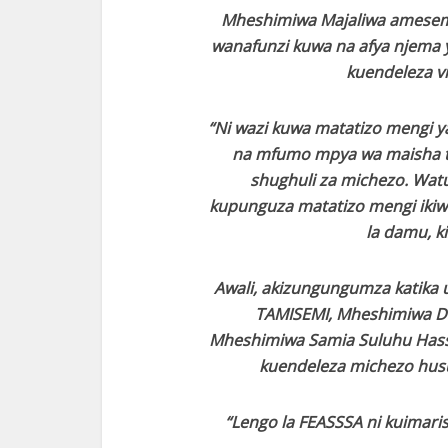
Mheshimiwa Majaliwa amesema
wanafunzi kuwa na afya njema ya
kuendeleza vi
“Ni wazi kuwa matatizo mengi 
na mfumo mpya wa maisha t
shughuli za michezo. Watu
kupunguza matatizo mengi iki
la damu, ki
Awali, akizungungumza katika u
TAMISEMI, Mheshimiwa D
Mheshimiwa Samia Suluhu Hass
kuendeleza michezo husus
“Lengo la FEASSSA ni kuimar