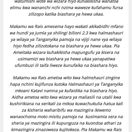
watumishi wote wa wizara hiyo kuhakikisha wanatoa
elimu kwa wananchi nchi nzima waweze kufahamu fursa
zilizopo katika biashara ya hewa ukaa.
Makamu wa Rais amesema hayo wakati akikabidhi mfano
wa hundi ya jumla ya shilingi bilioni 2.3 kwa halmashauri
ya wilaya ya Tanganyika pamoja na vijiji nane vya wilaya
hiyo fedha zilizotokana na biashara ya hewa ukaa. Pia
Ameitaka wizara kuhakikisha mapungufu ya kisera na
usimamizi wa biashara ya hewa ukaa yanapatiwa
ufumbuzi ili taifa liweze kunufaika na biashara hiyo.
Makamu wa Rais ametoa wito kwa halmshauri zingine
hapa nchini kujifunza kutoka Halmashauri ya Tanganyika
mkoani Katavi namna ya kufaidika na biashara hiyo.
Aidha ametoa wito kwa wizara ya maliasili na utalii kwa
kushirikiana na serikali za mikoa kuwachukulia hatua kali
za kisheria waharibifu wa mazingira ikiwemo
wanaochoma moto misitu pamoja na kusimamia sera na
sheria ya mazingira ili kupunguza na kuondoa athari za
kimazingira zinazoweza kujitokeza. Pia Makamu wa Rais