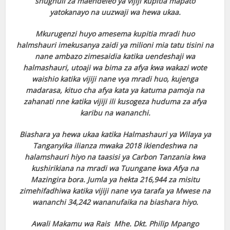
shughuli za maendeleo ya vijiji kupitia mapato
yatokanayo na uuzwaji wa hewa ukaa.
Mkurugenzi huyo amesema kupitia mradi huo
halmshauri imekusanya zaidi ya milioni mia tatu tisini na
nane ambazo zimesaidia katika uendeshaji wa
halmashauri, utoaji wa bima za afya kwa wakazi wote
waishio katika vijiji nane vya mradi huo, kujenga
madarasa, kituo cha afya kata ya katuma pamoja na
zahanati nne katika vijiji ili kusogeza huduma za afya
karibu na wananchi.
Biashara ya hewa ukaa katika Halmashauri ya Wilaya ya
Tanganyika ilianza mwaka 2018 ikiendeshwa na
halamshauri hiyo na taasisi ya Carbon Tanzania kwa
kushirikiana na mradi wa Tuungane kwa Afya na
Mazingira bora. Jumla ya hekta 216,944 za misitu
zimehifadhiwa katika vijiji nane vya tarafa ya Mwese na
wananchi 34,242 wananufaika na biashara hiyo.
Awali Makamu wa Rais Mhe. Dkt. Philip Mpango