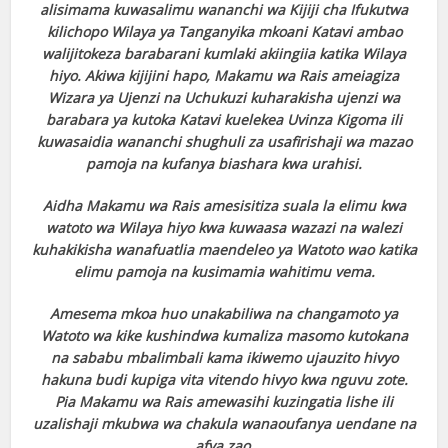
alisimama kuwasalimu wananchi wa Kijiji cha Ifukutwa
kilichopo Wilaya ya Tanganyika mkoani Katavi ambao
walijitokeza barabarani kumlaki akiingiia katika Wilaya
hiyo. Akiwa kijijini hapo, Makamu wa Rais ameiagiza
Wizara ya Ujenzi na Uchukuzi kuharakisha ujenzi wa
barabara ya kutoka Katavi kuelekea Uvinza Kigoma ili
kuwasaidia wananchi shughuli za usafirishaji wa mazao
pamoja na kufanya biashara kwa urahisi.
Aidha Makamu wa Rais amesisitiza suala la elimu kwa
watoto wa Wilaya hiyo kwa kuwaasa wazazi na walezi
kuhakikisha wanafuatlia maendeleo ya Watoto wao katika
elimu pamoja na kusimamia wahitimu vema.
Amesema mkoa huo unakabiliwa na changamoto ya
Watoto wa kike kushindwa kumaliza masomo kutokana
na sababu mbalimbali kama ikiwemo ujauzito hivyo
hakuna budi kupiga vita vitendo hivyo kwa nguvu zote.
Pia Makamu wa Rais amewasihi kuzingatia lishe ili
uzalishaji mkubwa wa chakula wanaoufanya uendane na
afya zao.