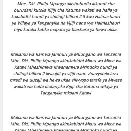
Mhe. Dkt. Philip Mpango akishuhudia kikundi cha
burudani kutoka Kijiji cha Katuma wakati wa hafla ya
kukabidhi hundi ya shilingi bilioni 2.3 kwa Halmashauri
ya Wilaya ya Tanganyika na Vijiji nane vya Halmashauri
hiyo kutoka katika mapato ya biashara ya hewa ukaa.
Makamu wa Rais wa Jamhuri ya Muungano wa Tanzania
Mhe. Dkt. Philip Mpango akimkabidhi Mkuu wa Mkoa wa
Katavi Mheshimiwa Mwanamvua Mrindoko hundi ya
shilingi bilioni 2 kwaajili ya vijiji nane vinavyotekeleza
mradi wa uuzaji wa hewa ukaa vilivyopo tarafa ya Mwese
wakati wa halfa iliofanyika Kijiji cha Katuma wilaya ya
Tanganyika mkoani Katavi
Makamu wa Rais wa Jamhuri ya Muungano wa Tanzania
Mhe. Dkt. Philip Mpango akimkabidhi Mkuu wa Mkoa wa
Katavi Mheshimiwa Mwanamvua Mrindoko hundi ya