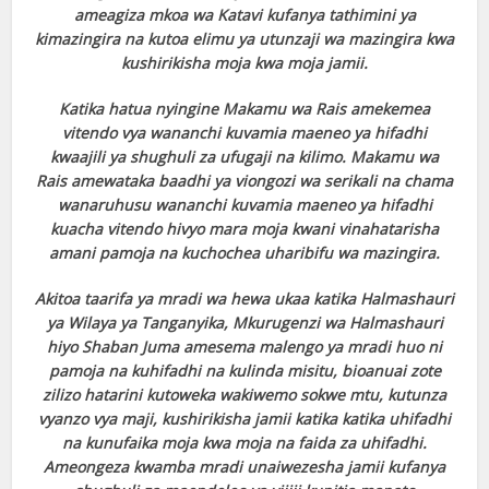
ameagiza mkoa wa Katavi kufanya tathimini ya
kimazingira na kutoa elimu ya utunzaji wa mazingira kwa
kushirikisha moja kwa moja jamii.
Katika hatua nyingine Makamu wa Rais amekemea
vitendo vya wananchi kuvamia maeneo ya hifadhi
kwaajili ya shughuli za ufugaji na kilimo. Makamu wa
Rais amewataka baadhi ya viongozi wa serikali na chama
wanaruhusu wananchi kuvamia maeneo ya hifadhi
kuacha vitendo hivyo mara moja kwani vinahatarisha
amani pamoja na kuchochea uharibifu wa mazingira.
Akitoa taarifa ya mradi wa hewa ukaa katika Halmashauri
ya Wilaya ya Tanganyika, Mkurugenzi wa Halmashauri
hiyo Shaban Juma amesema malengo ya mradi huo ni
pamoja na kuhifadhi na kulinda misitu, bioanuai zote
zilizo hatarini kutoweka wakiwemo sokwe mtu, kutunza
vyanzo vya maji, kushirikisha jamii katika katika uhifadhi
na kunufaika moja kwa moja na faida za uhifadhi.
Ameongeza kwamba mradi unaiwezesha jamii kufanya