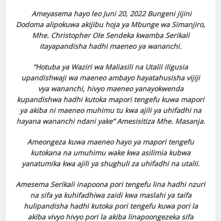
Ameyasema hayo leo Juni 20, 2022 Bungeni jijini
Dodoma alipokuwa akijibu hoja ya Mbunge wa Simanjiro,
Mhe. Christopher Ole Sendeka kwamba Serikali
itayapandisha hadhi maeneo ya wananchi.
“Hotuba ya Waziri wa Maliasili na Utalii iligusia
upandishwaji wa maeneo ambayo hayatahusisha vijiji
vya wananchi, hivyo maeneo yanayokwenda
kupandishwa hadhi kutoka mapori tengefu kuwa mapori
ya akiba ni maeneo muhimu tu kwa ajili ya uhifadhi na
hayana wananchi ndani yake” Amesisitiza Mhe. Masanja.
Ameongeza kuwa maeneo hayo ya mapori tengefu
kutokana na umuhimu wake kwa asilimia kubwa
yanatumika kwa ajili ya shughuli za uhifadhi na utalii.
Amesema Serikali inapoona pori tengefu lina hadhi nzuri
na sifa ya kuhifadhiwa zaidi kwa maslahi ya taifa
hulipandisha hadhi kutoka pori tengefu kuwa pori la
akiba vivyo hivyo pori la akiba linapoongezeka sifa