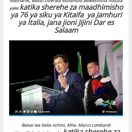
Mashariki, Balozi Liberata Mulamula akiwasilisha hotuba
katika sherehe za maadhimisho
yake
ya 76 ya siku ya Kitaifa ya Jamhuri
ya Italia, jana jioni Jijini Dar es
Salaam
Balozi wa Italia nchini, Mhe. Marco Lombardi
katika sherehe za