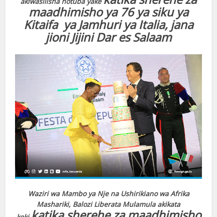
akiwasilisha hotuba yake
maadhimisho ya 76 ya siku ya
Kitaifa ya Jamhuri ya Italia, jana
jioni Jijini Dar es Salaam
Waziri wa Mambo ya Nje na Ushirikiano wa Afrika
Mashariki, Balozi Liberata Mulamula akikata
katika sherehe za maadhimisho
keki