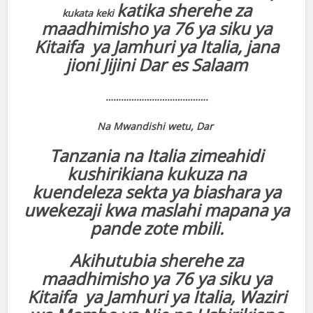
katika sherehe za
kukata keki
maadhimisho ya 76 ya siku ya
Kitaifa ya Jamhuri ya Italia, jana
jioni Jijini Dar es Salaam
………………………………….
Na Mwandishi wetu, Dar
Tanzania na Italia zimeahidi
kushirikiana kukuza na
kuendeleza sekta ya biashara ya
uwekezaji kwa maslahi mapana ya
pande zote mbili.
Akihutubia sherehe za
maadhimisho ya 76 ya siku ya
Kitaifa ya Jamhuri ya Italia, Waziri