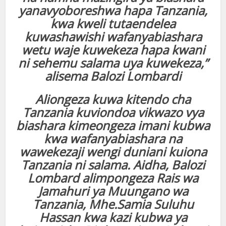
yanavyoboreshwa hapa Tanzania,
kwa kweli tutaendelea
kuwashawishi wafanyabiashara
wetu waje kuwekeza hapa kwani
ni sehemu salama uya kuwekeza,”
alisema Balozi Lombardi
Aliongeza kuwa kitendo cha
Tanzania kuviondoa vikwazo vya
biashara kimeongeza imani kubwa
kwa wafanyabiashara na
wawekezaji wengi duniani kuiona
Tanzania ni salama. Aidha, Balozi
Lombard alimpongeza Rais wa
Jamahuri ya Muungano wa
Tanzania, Mhe.Samia Suluhu
Hassan kwa kazi kubwa ya