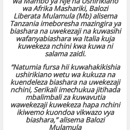
wa Mambo ya Nje na Ushirikiano
wa Afrika Mashariki, Balozi
Liberata Mulamula (Mb) alisema
Tanzania imeboresha mazingira ya
biashara na uwekezaji na kuwasihi
wafanyabiashara wa Italia kuja
kuwekeza nchini kwa kuwa ni
salama zaidi.
“Natumia fursa hii kuwahakikishia
ushirikiano wetu wa kukuza na
kuendeleza biashara na uwekezaji
nchini, Serikali imechukua jitihada
mbalimbali za kuwavutia
wawekezaji kuwekeza hapa nchini
ikiwemo kuondoa vikwazo vya
biashara,” alisema Balozi
Mulamula