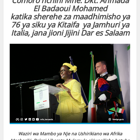
Comoro nchini Mhe. Dkt. Ahmada
El Badaoui Mohamed
katika sherehe za maadhimisho ya
76 ya siku ya Kitaifa ya Jamhuri ya
Italia, jana jioni Jijini Dar es Salaam
Waziri wa Mambo ya Nje na Ushirikiano wa Afrika