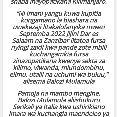
shaba inayopatikana Kilimanjaro.
“Ni Imani yangu kuwa kupitia
kongamano la biashara na
uwekezaji litakalofanyika mwezi
Septemba 2022 Jijini Dar es
Salaam na Zanzibar litatoa fursa
nyingi zaidi kwa pande zote mbili
kuchangamkia fursa
zinazopatikana kwenye sekta za
kilimo, viwanda, miundombinu,
elimu, utalii na uchumi wa buluu,”
alisema Balozi Mulamula
Pamoja na mambo mengine,
Balozi Mulamula aliishukuru
Serikali ya Italia kwa ushirikiano
imara wa kuchangia maendeleo ya