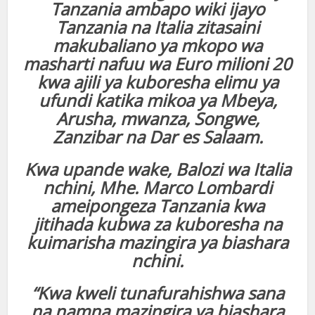
Tanzania ambapo wiki ijayo
Tanzania na Italia zitasaini
makubaliano ya mkopo wa
masharti nafuu wa Euro milioni 20
kwa ajili ya kuboresha elimu ya
ufundi katika mikoa ya Mbeya,
Arusha, mwanza, Songwe,
Zanzibar na Dar es Salaam.
Kwa upande wake, Balozi wa Italia
nchini, Mhe. Marco Lombardi
ameipongeza Tanzania kwa
jitihada kubwa za kuboresha na
kuimarisha mazingira ya biashara
nchini.
“Kwa kweli tunafurahishwa sana
na namna mazingira ya biashara