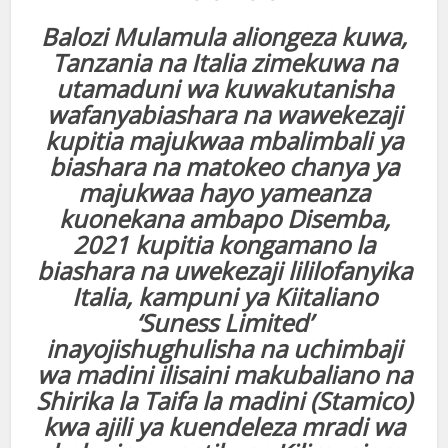
Balozi Mulamula aliongeza kuwa,
Tanzania na Italia zimekuwa na
utamaduni wa kuwakutanisha
wafanyabiashara na wawekezaji
kupitia majukwaa mbalimbali ya
biashara na matokeo chanya ya
majukwaa hayo yameanza
kuonekana ambapo Disemba,
2021 kupitia kongamano la
biashara na uwekezaji lililofanyika
Italia, kampuni ya Kiitaliano
‘Suness Limited’
inayojishughulisha na uchimbaji
wa madini ilisaini makubaliano na
Shirika la Taifa la madini (Stamico)
kwa ajili ya kuendeleza mradi wa