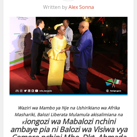
Written by
Alex Sonna
Waziri wa Mambo ya Nje na Ushirikiano wa Afrika
Mashariki, Balozi Liberata Mulamula akisalimiana na
iongozi wa Mabalozi nchini
K
ambaye pia ni Balozi wa Visiwa vya