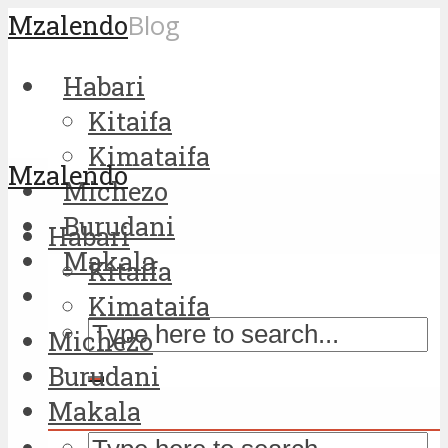
Mzalendo
Blog
Habari
Kitaifa
Kimataifa
Mzalendo
Michezo
Burudani
Habari
Makala
Kitaifa
Kimataifa
Michezo
Burudani
Makala