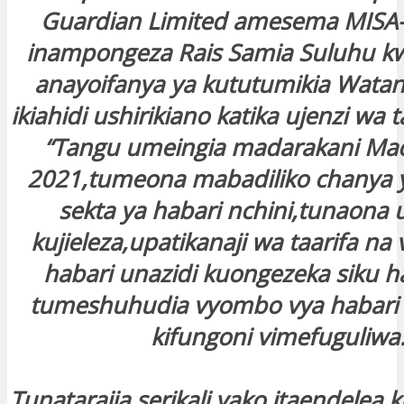
Guardian Limited amesema MISA
inampongeza Rais Samia Suluhu kwa
anayoifanya ya kututumikia Wata
ikiahidi ushirikiano katika ujenzi wa t
“Tangu umeingia madarakani Ma
2021,tumeona mabadiliko chanya y
sekta ya habari nchini,tunaona
kujieleza,upatikanaji wa taarifa n
habari unazidi kuongezeka siku ha
tumeshuhudia vyombo vya habari 
kifungoni vimefuguliwa
Tunatarajia serikali yako itaendelea k