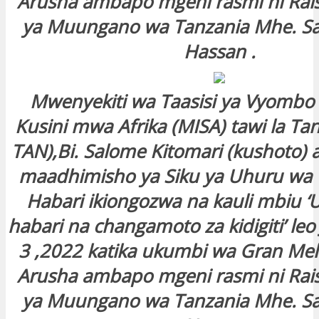
Arusha ambapo mgeni rasmi ni Rai
ya Muungano wa Tanzania Mhe. S
Hassan .
Mwenyekiti wa Taasisi ya Vyombo 
Kusini mwa Afrika (MISA) tawi la Ta
TAN),Bi. Salome Kitomari (kushoto)
maadhimisho ya Siku ya Uhuru wa
Habari ikiongozwa na kauli mbiu ‘
habari na changamoto za kidigiti’ le
3 ,2022 katika ukumbi wa Gran Melia
Arusha ambapo mgeni rasmi ni Rai
ya Muungano wa Tanzania Mhe. S