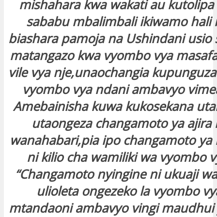
mishahara kwa wakati au kutolipa
sababu mbalimbali ikiwamo hali
biashara pamoja na Ushindani usio
matangazo kwa vyombo vya masafa
vile vya nje,unaochangia kupunguz
vyombo vya ndani ambavyo vimeaj
Amebainisha kuwa kukosekana utar
utaongeza changamoto ya ajira 
wanahabari,pia ipo changamoto ya
ni kilio cha wamiliki wa vyombo v
“Changamoto nyingine ni ukuaji wa
ulioleta ongezeko la vyombo vy
mtandaoni ambavyo vingi maudhui y