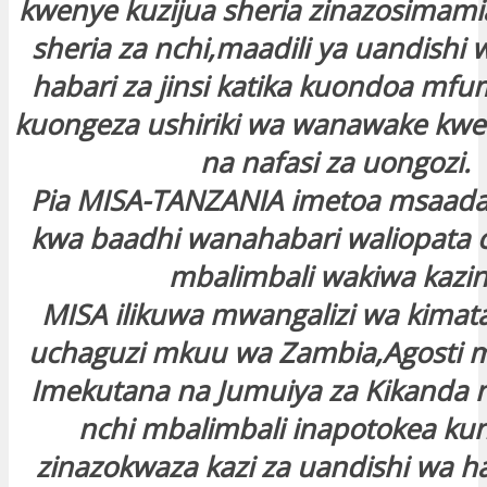
kwenye kuzijua sheria zinazosimami
sheria za nchi,maadili ya uandishi 
habari za jinsi katika kuondoa mf
kuongeza ushiriki wa wanawake kw
na nafasi za uongozi.
Pia MISA-TANZANIA imetoa msaada 
kwa baadhi wanahabari waliopata
mbalimbali wakiwa kazin
MISA ilikuwa mwangalizi wa kimat
uchaguzi mkuu wa Zambia,Agosti 
Imekutana na Jumuiya za Kikanda na
nchi mbalimbali inapotokea kun
zinazokwaza kazi za uandishi wa ha