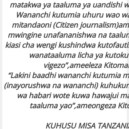
matakwa ya taaluma ya uandishi w
Wananchi kutumia uhuru wao wa 
mitandaoni (Citizen journalism)a
mwingine unafananishwa na taalum
kiasi cha wengi kushindwa kutofautis
wanataaluma licha ya kutok
vigezo”,ameeleza Kitomar
“Lakini baadhi wananchi kutumia 
(inayorushwa na wananchi) kuhuku
wa habari wote kuwa hawajui m
taaluma yao”,ameongeza Kit
KUHUSU MISA TANZANI