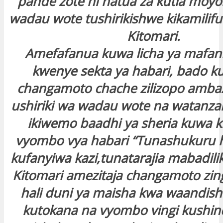
pande zote ni hatua za kutia mo
wadau wote tushirikishwe kikamilif
Kitomari.
Amefafanua kuwa licha ya mafan
kwenye sekta ya habari, bado ku
changamoto chache zilizopo ambazo
ushiriki wa wadau wote na watanzan
ikiwemo baadhi ya sheria kuwa k
vyombo vya habari “Tunashukuru hi
kufanyiwa kazi,tunatarajia mabadilik
Kitomari amezitaja changamoto zin
hali duni ya maisha kwa waandish
kutokana na vyombo vingi kushin