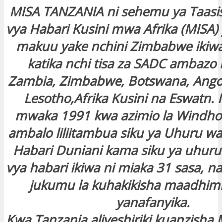
MISA TANZANIA ni sehemu ya Taasi
vya Habari Kusini mwa Afrika (MISA
makuu yake nchini Zimbabwe ikiw
katika nchi tisa za SADC ambazo 
Zambia, Zimbabwe, Botswana, Angol
Lesotho,Afrika Kusini na Eswatn. 
mwaka 1991 kwa azimio la Windho
ambalo liliitambua siku ya Uhuru w
Habari Duniani kama siku ya uhur
vya habari ikiwa ni miaka 31 sasa, n
jukumu la kuhakikisha maadhim
yanafanyika.
Kwa Tanzania aliyeshiriki kuanzisha 