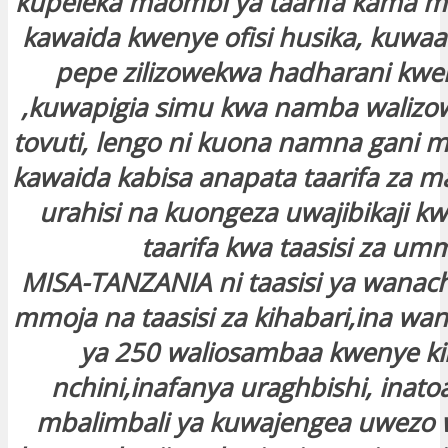
kupeleka maombi ya taarifa kama 
kawaida kwenye ofisi husika, kuwaa
pepe zilizowekwa hadharani kwen
,kuwapigia simu kwa namba waliz
tovuti, lengo ni kuona namna gani
kawaida kabisa anapata taarifa za 
urahisi na kuongeza uwajibikaji k
taarifa kwa taasisi za um
MISA-TANZANIA ni taasisi ya wan
mmoja na taasisi za kihabari,ina wa
ya 250 waliosambaa kwenye ki
nchini,inafanya uraghbishi, inat
mbalimbali ya kuwajengea uwezo 