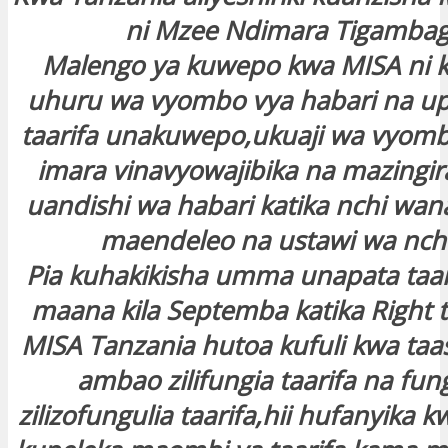
ni Mzee Ndimara Tigamba
Malengo ya kuwepo kwa MISA ni k
uhuru wa vyombo vya habari na up
taarifa unakuwepo,ukuaji wa vyomb
imara vinavyowajibika na mazingir
uandishi wa habari katika nchi w
maendeleo na ustawi wa nchi
Pia kuhakikisha umma unapata taar
maana kila Septemba katika Right 
MISA Tanzania hutoa kufuli kwa taa
ambao zilifungia taarifa na fu
zilizofungulia taarifa,hii hufanyika k