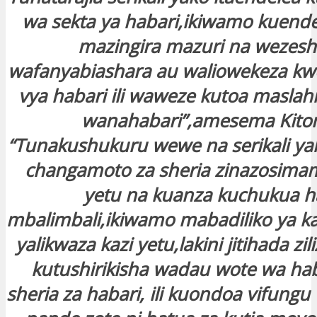
wa sekta ya habari,ikiwamo kuende
mazingira mazuri na wezesh
wafanyabiashara au waliowekeza k
vya habari ili waweze kutoa maslah
wanahabari”,amesema Kitom
“Tunakushukuru wewe na serikali y
changamoto za sheria zinazosima
yetu na kuanza kuchukua h
mbalimbali,ikiwamo mabadiliko ya 
yalikwaza kazi yetu,lakini jitihada zi
kutushirikisha wadau wote wa hab
sheria za habari, ili kuondoa vifung