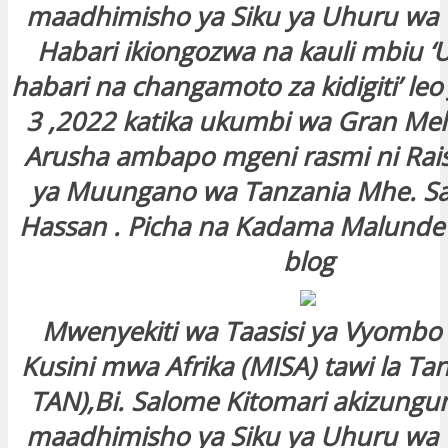
maadhimisho ya Siku ya Uhuru wa
Habari ikiongozwa na kauli mbiu ‘
habari na changamoto za kidigiti’ le
3 ,2022 katika ukumbi wa Gran Melia
Arusha ambapo mgeni rasmi ni Rai
ya Muungano wa Tanzania Mhe. S
Hassan . Picha na Kadama Malunde
blog
Mwenyekiti wa Taasisi ya Vyombo 
Kusini mwa Afrika (MISA) tawi la Ta
TAN),Bi. Salome Kitomari akizung
maadhimisho ya Siku ya Uhuru wa