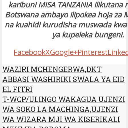
karibuni MISA TANZANIA ilikutana na
Botswana ambayo ilipokea hoja za M
na kuahidi kurudisha muswada kwa
ya kupeleka bungeni.
Facebook
X
Google+
Pinterest
Linke
WAZIRI MCHENGERWA,DKT
ABBASI WASHIRIKI SWALA YA EID
EL FITRI
T-WCP/ULINGO WAKAGUA UJENZI
WA SOKO LA MACHINGA,UJENZI
WA WIZARA MJI WA KISERIKALI