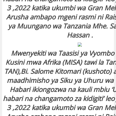
3 ,2022 katika ukumbi wa Gran Melia
Arusha ambapo mgeni rasmi ni Rai
ya Muungano wa Tanzania Mhe. S
Hassan .
Mwenyekiti wa Taasisi ya Vyombo 
Kusini mwa Afrika (MISA) tawi la Ta
TAN),Bi. Salome Kitomari (kushoto)
maadhimisho ya Siku ya Uhuru wa
Habari ikiongozwa na kauli mbiu ‘
habari na changamoto za kidigiti’ le
3 ,2022 katika ukumbi wa Gran Melia