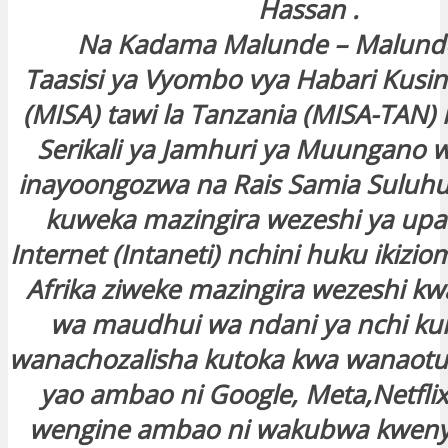
Hassan .
Na Kadama Malunde – Malunde
Taasisi ya Vyombo vya Habari Kusin
(MISA) tawi la Tanzania (MISA-TAN)
Serikali ya Jamhuri ya Muungano 
inayoongozwa na Rais Samia Suluh
kuweka mazingira wezeshi ya upat
Internet (Intaneti) nchini huku ikizio
Afrika ziweke mazingira wezeshi kwa
wa maudhui wa ndani ya nchi ku
wanachozalisha kutoka kwa wanaot
yao ambao ni Google, Meta,Netflix
wengine ambao ni wakubwa kwenye