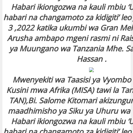
Habari ikiongozwa na kauli mbiu ‘
habari na changamoto za kidigiti’ le
3 ,2022 katika ukumbi wa Gran Melia
Arusha ambapo mgeni rasmi ni Rai
ya Muungano wa Tanzania Mhe. S
Hassan .
Mwenyekiti wa Taasisi ya Vyombo 
Kusini mwa Afrika (MISA) tawi la Ta
TAN),Bi. Salome Kitomari akizung
maadhimisho ya Siku ya Uhuru wa
Habari ikiongozwa na kauli mbiu ‘
habari na changamoto za kidigiti’ le