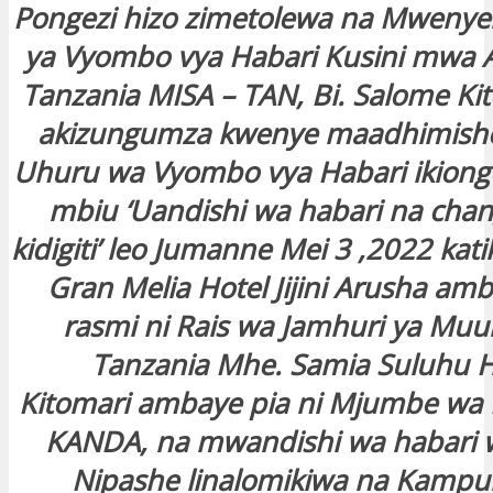
Pongezi hizo zimetolewa na Mwenyeki
ya Vyombo vya Habari Kusini mwa Af
Tanzania MISA – TAN, Bi. Salome Ki
akizungumza kwenye maadhimisho
Uhuru wa Vyombo vya Habari ikiong
mbiu ‘Uandishi wa habari na cha
kidigiti’ leo Jumanne Mei 3 ,2022 ka
Gran Melia Hotel Jijini Arusha a
rasmi ni Rais wa Jamhuri ya Mu
Tanzania Mhe. Samia Suluhu H
Kitomari ambaye pia ni Mjumbe wa 
KANDA, na mwandishi wa habari w
Nipashe linalomikiwa na Kampu