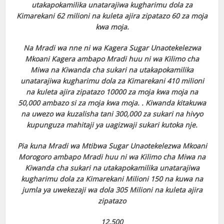
utakapokamilika unatarajiwa kugharimu dola za
Kimarekani 62 milioni na kuleta ajira zipatazo 60 za moja
kwa moja.
Na Mradi wa nne ni wa Kagera Sugar Unaotekelezwa
Mkoani Kagera ambapo Mradi huu ni wa Kilimo cha
Miwa na Kiwanda cha sukari na utakapokamilika
unatarajiwa kugharimu dola za Kimarekani 410 milioni
na kuleta ajira zipatazo 10000 za moja kwa moja na
50,000 ambazo si za moja kwa moja. . Kiwanda kitakuwa
na uwezo wa kuzalisha tani 300,000 za sukari na hivyo
kupunguza mahitaji ya uagizwaji sukari kutoka nje.
Pia kuna Mradi wa Mtibwa Sugar Unaotekelezwa Mkoani
Morogoro ambapo Mradi huu ni wa Kilimo cha Miwa na
Kiwanda cha sukari na utakapokamilika unatarajiwa
kugharimu dola za Kimarekani Milioni 150 na kuwa na
jumla ya uwekezaji wa dola 305 Milioni na kuleta ajira
zipatazo
12,500