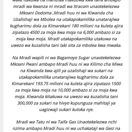
mradi wa kwanza ni mradi wa ltracom unaotekelezwa
Mkoani Dodoma ,Mradi huu ni wa Kiwanda cha
Uzalishaji wa Mbolea na utakapokamilika unatarajiwa
kugharimu dola za Kimarekani 180 milioni na kuleta ajira
zipatazo 4500 za moja kwa moja na 6,000 ambazo si za
moja kwa moja. Mradi utakapokamilika utakuwa na
uwezo wa kuzalisha tani laki sita za mbolea kwa mwaka.
Na Mradi wapili ni wa Bagamoyo Sugar unaotekelezwa
Mkoani Pwani ambapo Mradi huu ni wa Kilimo cha Miwa
na Kiwanda kwa ajili ya uzalishaji wa sukari na
utakapokamilika unatarajiwa kugharimu dola za
Kimarekani 193.75 milioni na kuleta ajira zipatazo 1500
za moja kwa moja na 10,000 ambazo si za moja kwa
moja. Kiwanda kitakuwa na uwezo wa kuzalisha tani
300,000 za sukari na hivyo kupunguza mahitaji ya
uagizwaji sukari kutoka nje.
Mradi wa Tatu ni wa Taifa Gas Unaotekelezwa nchi
nzima ambapo Mradi huu ni wa uchakataji wa Gesi na