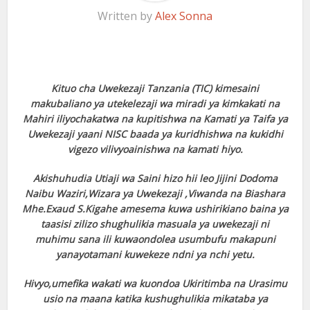
Written by
Alex Sonna
Kituo cha Uwekezaji Tanzania (TIC) kimesaini
makubaliano ya utekelezaji wa miradi ya kimkakati na
Mahiri iliyochakatwa na kupitishwa na Kamati ya Taifa ya
Uwekezaji yaani NISC baada ya kuridhishwa na kukidhi
vigezo vilivyoainishwa na kamati hiyo.
Akishuhudia Utiaji wa Saini hizo hii leo Jijini Dodoma
Naibu Waziri,Wizara ya Uwekezaji ,Viwanda na Biashara
Mhe.Exaud S.Kigahe amesema kuwa ushirikiano baina ya
taasisi zilizo shughulikia masuala ya uwekezaji ni
muhimu sana ili kuwaondolea usumbufu makapuni
yanayotamani kuwekeze ndni ya nchi yetu.
Hivyo,umefika wakati wa kuondoa Ukiritimba na Urasimu
usio na maana katika kushughulikia mikataba ya