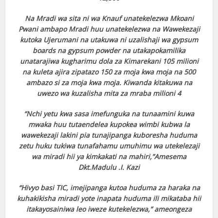
Na Mradi wa sita ni wa Knauf unatekelezwa Mkoani
Pwani ambapo Mradi huu unatekelezwa na Wawekezaji
kutoka Ujerumani na utakuwa ni uzalishaji wa gypsum
boards na gypsum powder na utakapokamilika
unatarajiwa kugharimu dola za Kimarekani 105 milioni
na kuleta ajira zipatazo 150 za moja kwa moja na 500
ambazo si za moja kwa moja. Kiwanda kitakuwa na
uwezo wa kuzalisha mita za mraba milioni 4
“Nchi yetu kwa sasa imefunguka na tunaamini kuwa
mwaka huu tutaendelea kupokea wimbi kubwa la
wawekezaji lakini pia tunajipanga kuboresha huduma
zetu huku tukiwa tunafahamu umuhimu wa utekelezaji
wa miradi hii ya kimkakati na mahiri,”Amesema
Dkt.Madulu .I. Kazi
“Hivyo basi TIC, imejipanga kutoa huduma za haraka na
kuhakikisha miradi yote inapata huduma ili mikataba hii
itakayosainiwa leo iweze kutekelezwa,” ameongeza