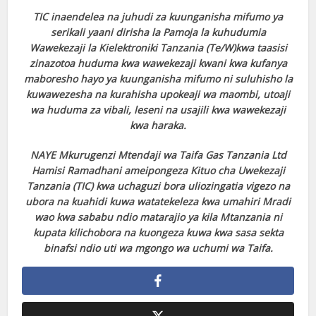
TIC inaendelea na juhudi za kuunganisha mifumo ya
serikali yaani dirisha la Pamoja la kuhudumia
Wawekezaji la Kielektroniki Tanzania (Te/W)kwa taasisi
zinazotoa huduma kwa wawekezaji kwani kwa kufanya
maboresho hayo ya kuunganisha mifumo ni suluhisho la
kuwawezesha na kurahisha upokeaji wa maombi, utoaji
wa huduma za vibali, leseni na usajili kwa wawekezaji
kwa haraka.
NAYE Mkurugenzi Mtendaji wa Taifa Gas Tanzania Ltd
Hamisi Ramadhani ameipongeza Kituo cha Uwekezaji
Tanzania (TIC) kwa uchaguzi bora uliozingatia vigezo na
ubora na kuahidi kuwa watatekeleza kwa umahiri Mradi
wao kwa sababu ndio matarajio ya kila Mtanzania ni
kupata kilichobora na kuongeza kuwa kwa sasa sekta
binafsi ndio uti wa mgongo wa uchumi wa Taifa.