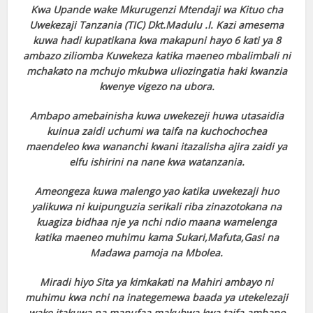
Kwa Upande wake Mkurugenzi Mtendaji wa Kituo cha
Uwekezaji Tanzania (TIC) Dkt.Madulu .I. Kazi amesema
kuwa hadi kupatikana kwa makapuni hayo 6 kati ya 8
ambazo ziliomba Kuwekeza katika maeneo mbalimbali ni
mchakato na mchujo mkubwa uliozingatia haki kwanzia
kwenye vigezo na ubora.
Ambapo amebainisha kuwa uwekezeji huwa utasaidia
kuinua zaidi uchumi wa taifa na kuchochochea
maendeleo kwa wananchi kwani itazalisha ajira zaidi ya
elfu ishirini na nane kwa watanzania.
Ameongeza kuwa malengo yao katika uwekezaji huo
yalikuwa ni kuipunguzia serikali riba zinazotokana na
kuagiza bidhaa nje ya nchi ndio maana wamelenga
katika maeneo muhimu kama Sukari,Mafuta,Gasi na
Madawa pamoja na Mbolea.
Miradi hiyo Sita ya kimkakati na Mahiri ambayo ni
muhimu kwa nchi na inategemewa baada ya utekelezaji
wake itakuwa na manufaa makubwa kwa taifa ambapo