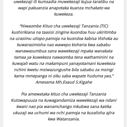
uwekezaji ili kumsadia muwekezaji kujua taratibu na
wapi pakuanzia anapotaka kuanza mchakato wa
kuwekeza.
“Niwaombe Kituo cha uwekezaji Tanzania (TIC)
kushirikiana na taasisi zingine kuondoa huu ukiritimba
na urasimu uliopo pamoja na kuondoa kabisa Vishoka au
kuwarasimisha nao wawepo kisheria kwa sababu
wanawasumbua sana wawekezaji mpaka wanakata
tamaa ya kuwekeza nawaomba tena wathaminini na
kuwajali watu na makampuni yanayotamani kuwekeza
nchini kwetu msiwazungushe bila sababu za msingi
kama mmepanga ni siku saba wapate huduma yao,”
Amesema Mh.Exaud S.Kigahe
Pia amewataka kituo cha uwekezaji Tanzania
Kutowapuuza na kuwagandamiza wawekezaji wa ndani
kwani nao pia wanamchango mkubwa sana katika
ukuzaji wa uchumi wa nchi pamoja na kuzalisha ajira
kwa Watanzania.