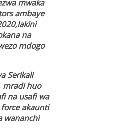
elezwa mwaka
tors ambaye
020,lakini
tokana na
uwezo mdogo
 Serikali
, mradi huo
i na usafi wa
 force akaunti
a wananchi