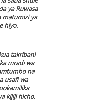
la saba shule
ada ya Ruwasa
a matumizi ya
 hiyo.
kua takribani
ika mradi wa
 Namtumbo na
a usafi wa
pokamilika
kijiji hicho.