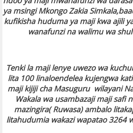
ndoo ya maji mwanafunzi wa darasa 
ya msingi Mkongo Zakia Simkala,ba
kufikisha huduma ya maji kwa ajili y
wanafunzi na walimu wa shule
Tenki la maji lenye uwezo wa kuchu
lita 100 linaloendelea kujengwa kat
maji kijiji cha Masuguru wilayani
Wakala wa usambazaji maji safi n
mazingira( Ruwasa) ambalo litaka
litahudumia wakazi wapatao 3264 wa 