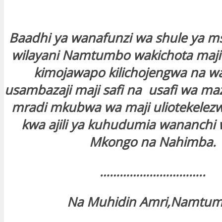
Baadhi ya wanafunzi wa shule ya m
wilayani Namtumbo wakichota maji 
kimojawapo kilichojengwa na w
usambazaji maji safi na usafi wa maz
mradi mkubwa wa maji uliotekelezwa
kwa ajili ya kuhudumia wananchi wa
Mkongo na Nahimba.
…………………………..
Na Muhidin Amri,Namtu