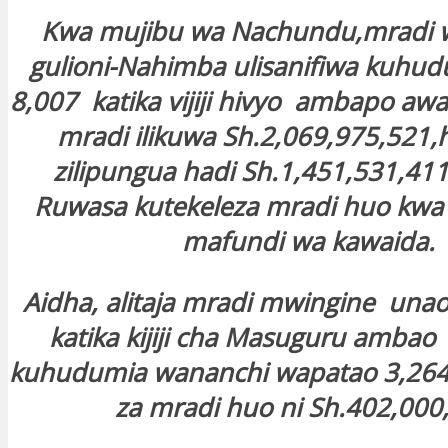
Kwa mujibu wa Nachundu,mradi
gulioni-Nahimba ulisanifiwa kuhud
8,007 katika vijiji hivyo ambapo aw
mradi ilikuwa Sh.2,069,975,521,
zilipungua hadi Sh.1,451,531,41
Ruwasa kutekeleza mradi huo kw
mafundi wa kawaida.
Aidha, alitaja mradi mwingine unao
katika kijiji cha Masuguru ambao 
kuhudumia wananchi wapatao 3,26
za mradi huo ni Sh.402,000