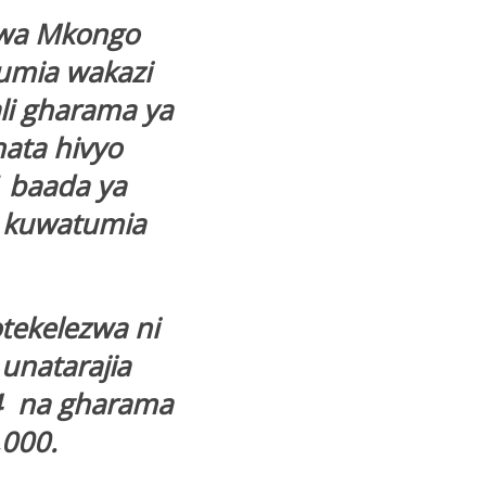
 wa Mkongo
umia wakazi
ali gharama ya
hata hivyo
1 baada ya
a kuwatumia
tekelezwa ni
unatarajia
4 na gharama
,000.