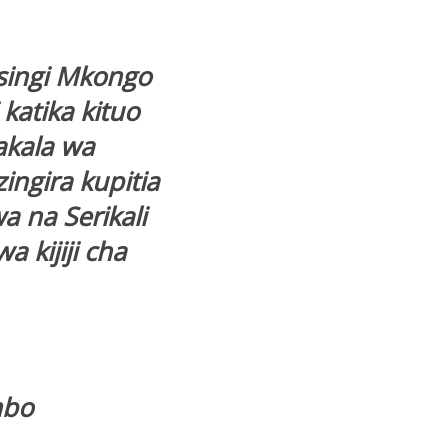
singi Mkongo
katika kituo
akala wa
ingira kupitia
 na Serikali
 kijiji cha
mbo