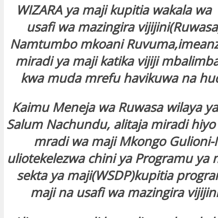
WIZARA ya maji kupitia wakala wa 
usafi wa mazingira vijijini(Ruwasa
Namtumbo mkoani Ruvuma,imeanza
miradi ya maji katika vijiji mbalim
kwa muda mrefu havikuwa na hu
Kaimu Meneja wa Ruwasa wilaya 
Salum Nachundu, alitaja miradi hiyo
mradi wa maji Mkongo Gulioni
uliotekelezwa chini ya Programu ya
sekta ya maji(WSDP)kupitia progr
maji na usafi wa mazingira vijiji