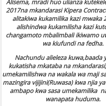
Alisema, mradi huo ulianza kutek
2017na mkandarasi Kipera Contrac
alitakiwa kukamilika kazi mwaka 2
alishindwa kukamilisha kazi ku
changamoto mbalimbali ikiwamo 
wa kiufundi na fedha.
Nachundu alieleza kuwa,baada ya
kukatisha mkataba na mkandarasi
umekamilishwa na wakala wa maji saf
mazingira vijijini(Ruwasa) kwa njia ya
ambapo kwa sasa umekamilika n
wanapata huduma.