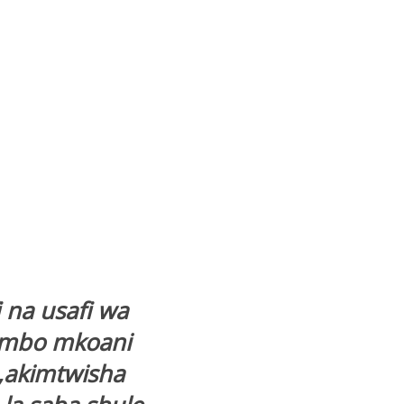
 na usafi wa
umbo mkoani
akimtwisha