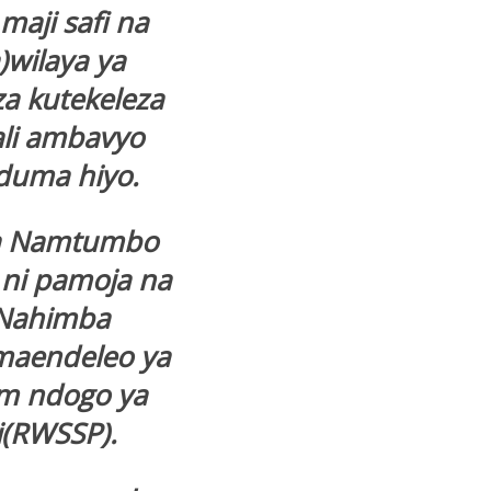
maji safi na
)wilaya ya
 kutekeleza
bali ambavyo
duma hiyo.
ya Namtumbo
 ni pamoja na
-Nahimba
 maendeleo ya
am ndogo ya
ni(RWSSP).