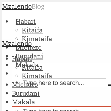
Mzalendo
Blog
Habari
Kitaifa
Kimataifa
Mzalendo
Michezo
Burudani
Habari
Makala
Kitaifa
Kimataifa
Michezo
Burudani
Makala