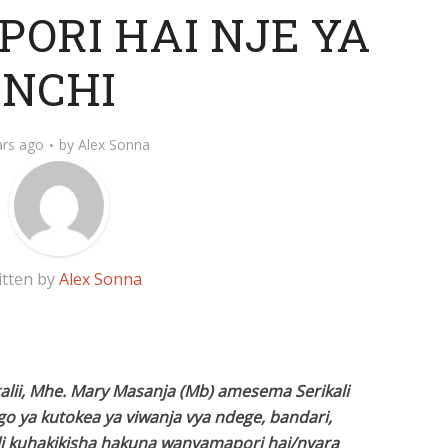
ORI HAI NJE YA
NCHI
ars ago
by
Alex Sonna
itten by
Alex Sonna
talii, Mhe. Mary Masanja (Mb) amesema Serikali
go ya kutokea ya viwanja vya ndege, bandari,
li kuhakikisha hakuna wanyamapori hai/nyara