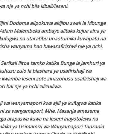
a nje ya nchi bila kibali/leseni.
jini Dodoma alipokuwa akijibu swali la Mbunge
 Adam Malembeka ambaye alitaka kujua aina ya
ufugwa na utaratibu unaotumika kuwapata na
ikisha wanyama hao hawasafirishwi nje ya nchi.
ikali ilitoa tamko katika Bunge la Jamhuri ya
husu zuio la biashara ya usafirishaji wa
 kwamba leseni zote zinazohusu usafirishaji wa
 hai nje ya nchi zilizuiliwa.
i wa wanyamapori kwa ajili ya kufugwa katika
ni za wanyamapori, Mhe. Masanja amesema
ga atapaswa kuwa na leseni inayotolewa na
laka ya Usimamizi wa Wanyamapori Tanzania