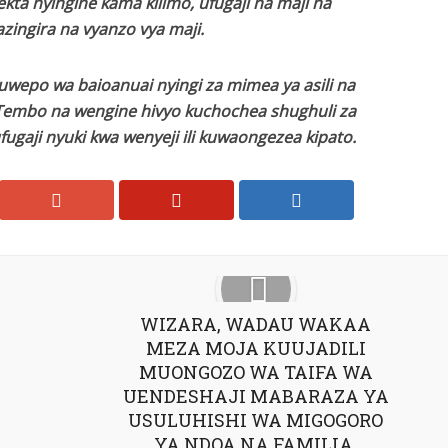
kta nyingine kama kilimo, ufugaji na maji na
zingira na vyanzo vya maji.
uwepo wa baioanuai nyingi za mimea ya asili na
embo na wengine hivyo kuchochea shughuli za
fugaji nyuki kwa wenyeji ili kuwaongezea kipato.
WIZARA, WADAU WAKAA
MEZA MOJA KUUJADILI
MUONGOZO WA TAIFA WA
UENDESHAJI MABARAZA YA
USULUHISHI WA MIGOGORO
YA NDOA NA FAMILIA.