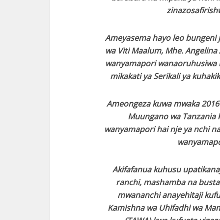
zinazosafirishw
Ameyasema hayo leo bungeni ji
wa Viti Maalum, Mhe. Angelina
wanyamapori wanaoruhusiwa k
mikakati ya Serikali ya kuhak
Ameongeza kuwa mwaka 2016 Ser
Muungano wa Tanzania ku
wanyamapori hai nje ya nchi na
wanyamapori
Akifafanua kuhusu upatikanaj
ranchi, mashamba na busta
mwananchi anayehitaji kufu
Kamishna wa Uhifadhi wa Mam