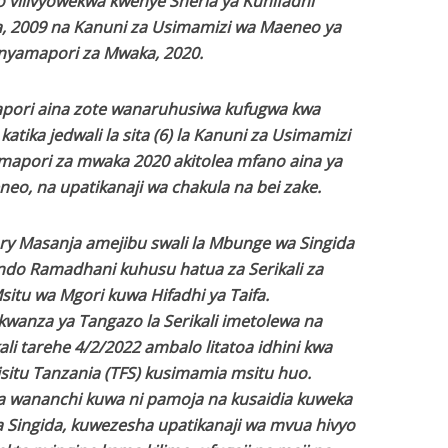
o vilivyowekwa kwenye Sheria ya Kuhifadhi
, 2009 na Kanuni za Usimamizi wa Maeneo ya
nyamapori za Mwaka, 2020.
ori aina zote wanaruhusiwa kufugwa kwa
katika jedwali la sita (6) la Kanuni za Usimamizi
apori za mwaka 2020 akitolea mfano aina ya
o, na upatikanaji wa chakula na bei zake.
ary Masanja amejibu swali la Mbunge wa Singida
ondo Ramadhani kuhusu hatua za Serikali za
itu wa Mgori kuwa Hifadhi ya Taifa.
anza ya Tangazo la Serikali imetolewa na
i tarehe 4/2/2022 ambalo litatoa idhini kwa
itu Tanzania (TFS) kusimamia msitu huo.
a wananchi kuwa ni pamoja na kusaidia kuweka
 Singida, kuwezesha upatikanaji wa mvua hivyo