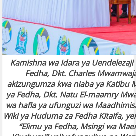
Kamishna wa Idara ya Uendelezaji 
Fedha, Dkt. Charles Mwamwaja 
akizungumza kwa niaba ya Katibu 
ya Fedha, Dkt. Natu El-maamry Mw
wa hafla ya ufunguzi wa Maadhimis
Wiki ya Huduma za Fedha Kitaifa, ye
“Elimu ya Fedha, Msingi wa Mae