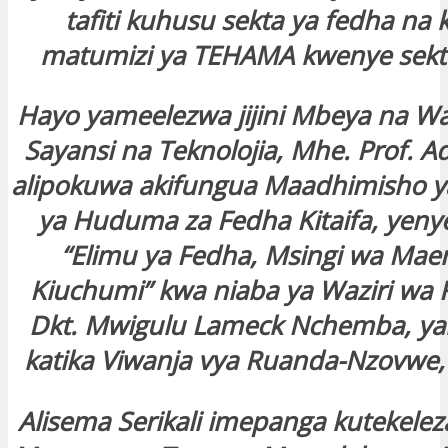
tafiti kuhusu sekta ya fedha na
matumizi ya TEHAMA kwenye sekta
Hayo yameelezwa jijini Mbeya na Wa
Sayansi na Teknolojia, Mhe. Prof. A
alipokuwa akifungua Maadhimisho y
ya Huduma za Fedha Kitaifa, yeny
“Elimu ya Fedha, Msingi wa Mae
Kiuchumi” kwa niaba ya Waziri wa 
Dkt. Mwigulu Lameck Nchemba, ya
katika Viwanja vya Ruanda-Nzovwe, j
Alisema Serikali imepanga kutekelez