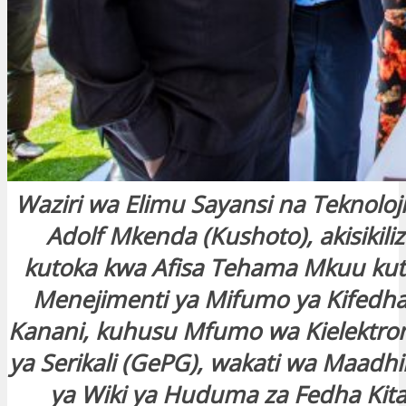
Waziri wa Elimu Sayansi na Teknoloji
Adolf Mkenda (Kushoto), akisikili
kutoka kwa Afisa Tehama Mkuu kut
Menejimenti ya Mifumo ya Kifedha
Kanani, kuhusu Mfumo wa Kielektron
ya Serikali (GePG), wakati wa Maadh
ya Wiki ya Huduma za Fedha Kita