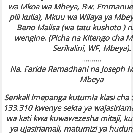
wa Mkoa wa Mbeya, Bw. Emmanuel
pili kulia), Mkuu wa Wilaya ya Mbey
Beno Malisa (wa tatu kushoto ) n
wengine. (Picha na Kitengo cha M
Serikalini, WF, Mbeya).
……….
Na. Farida Ramadhani na Joseph 
Mbeya
Serikali imepanga kutumia kiasi cha Sh
133.310 kwenye sekta ya wajasiriam
wa kati kwa kuwawezesha mitaji, k
ya ujasiriamali, matumizi ya hudu