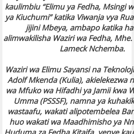
kaulimbiu “Elimu ya Fedha, Msingi 
ya Kiuchumi” katika Viwanja vya Ru
jijini Mbeya, ambapo katika ha
alimwakilisha Waziri wa Fedha, Mhe.
Lameck Nchemba.
Waziri wa Elimu Sayansi na Teknoloji
Adolf Mkenda (Kulia), akielekezwa 
wa Mfuko wa Hifadhi ya Jamii kwa 
Umma (PSSSF), namna ya kuhakiki 
wastaafu, wakati alipotembelea Ba
huo wakati wa Maadhimisho ya Nne
Huduma za Fedha Kitaifa, yenye kau