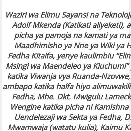
Waziri wa Elimu Sayansi na Teknoloji
Adolf Mkenda (Katikati aliyeketi), 
picha ya pamoja na kamati ya maa
Maadhimisho ya Nne ya Wiki ya
Fedha Kitaifa, yenye kaulimbiu “Eli
Msingi wa Maendeleo ya Kiuchumi” y
katika Viwanja vya Ruanda-Nzovwe, j
ambapo katika halfa hiyo alimuwakil
Fedha, Mhe. Dkt. Mwigulu Lamec
Wengine katika picha ni Kamishna 
Uendelezaji wa Sekta ya Fedha, Dk
Mwamwaja (watatu kulia), Kaimu K