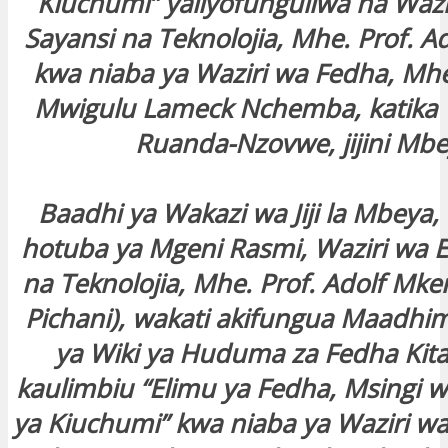
Kiuchumi” yaliyofunguliwa na Wazi
Sayansi na Teknolojia, Mhe. Prof. A
kwa niaba ya Waziri wa Fedha, Mhe
Mwigulu Lameck Nchemba, katika 
Ruanda-Nzovwe, jijini Mbe
Baadhi ya Wakazi wa Jiji la Mbeya, 
hotuba ya Mgeni Rasmi, Waziri wa E
na Teknolojia, Mhe. Prof. Adolf Mk
Pichani), wakati akifungua Maadhi
ya Wiki ya Huduma za Fedha Kita
kaulimbiu “Elimu ya Fedha, Msingi 
ya Kiuchumi” kwa niaba ya Waziri w