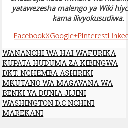
yatawezesha malengo ya Wiki hiyo
kama ilivyokusudiwa.
Facebook
X
Google+
Pinterest
Linke
WANANCHI WA HAI WAFURIKA
KUPATA HUDUMA ZA KIBINGWA
DKT. NCHEMBA ASHIRIKI
MKUTANO WA MAGAVANA WA
BENKI YA DUNIA JIJINI
WASHINGTON D.C NCHINI
MAREKANI