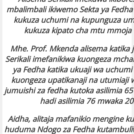
mbalimbali ikiwemo Sekta ya Fedha 
kukuza uchumi na kupunguza um
kukuza kipato cha mtu mmoja
Mhe. Prof. Mkenda alisema katika j
Serikali imefanikiwa kuongeza mcha
ya Fedha katika ukuaji wa uchumi
kuongeza upatikanaji na utumiaj
jumuishi za fedha kutoka asilimia 
hadi asilimia 76 mwaka 20
Aidha, alitaja mafanikio mengine k
huduma Ndogo za Fedha kutambuliwa