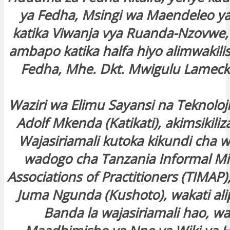
ya Fedha, Msingi wa Maendeleo y
katika Viwanja vya Ruanda-Nzovwe, j
ambapo katika halfa hiyo alimwakili
Fedha, Mhe. Dkt. Mwigulu Lamec
Waziri wa Elimu Sayansi na Teknoloji
Adolf Mkenda (Katikati), akimsikil
Wajasiriamali kutoka kikundi cha w
wadogo cha Tanzania Informal Mi
Associations of Practitioners (TIMAP
Juma Ngunda (Kushoto), wakati al
Banda la wajasiriamali hao, wa