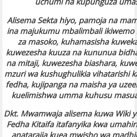
uchumi na kupunguza umas
Alisema Sekta hiyo, pamoja na ma
ina majukumu mbalimbali ikiwemo k
za masoko, kuhamasisha kuweka
kuwezesha kuuza na kununua bidha
na mitaji, kuwezesha biashara, kuw
mzuri wa kushughulikia vihatarishi k
fedha, kujipanga na maisha ya uzee
kuelimishwa umma kuhusu masual
Dkt. Mwamwaja alisema kuwa Wiki 
Fedha Kitaifa itafanyika kwa umahi
anatarajia kuea mwisho wa madhi