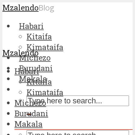
Mzalendo
Blog
Habari
Kitaifa
Kimataifa
Mzalendo
Michezo
Burudani
Habari
Makala
Kitaifa
Kimataifa
Michezo
Burudani
Makala