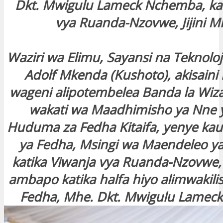
Dkt. Mwigulu Lameck Nchemba, kat
vya Ruanda-Nzovwe, Jijini M
Waziri wa Elimu, Sayansi na Teknoloj
Adolf Mkenda (Kushoto), akisaini 
wageni alipotembelea Banda la Wiza
wakati wa Maadhimisho ya Nne y
Huduma za Fedha Kitaifa, yenye kau
ya Fedha, Msingi wa Maendeleo y
katika Viwanja vya Ruanda-Nzovwe, j
ambapo katika halfa hiyo alimwakili
Fedha, Mhe. Dkt. Mwigulu Lamec