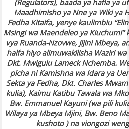
(Regulators), baada ya hafla ya u
Maadhimisho ya Nne ya Wiki ya
Fedha Kitaifa, yenye kaulimbiu “Eli
Msingi wa Maendeleo ya Kiuchumi” k
vya Ruanda-Nzovwe, jijini Mbeya, a
halfa hiyo alimuwakilisha Waziri wa
Dkt. Mwigulu Lameck Nchemba. Wen
picha ni Kamishna wa Idara ya Uen
Sekta ya Fedha, Dkt. Charles Mwam
kulia), Kaimu Katibu Tawala wa Mk
Bw. Emmanuel Kayuni (wa pili kuli
Wilaya ya Mbeya Mjini, Bw. Beno Mal
kushoto ) na viongozi weng