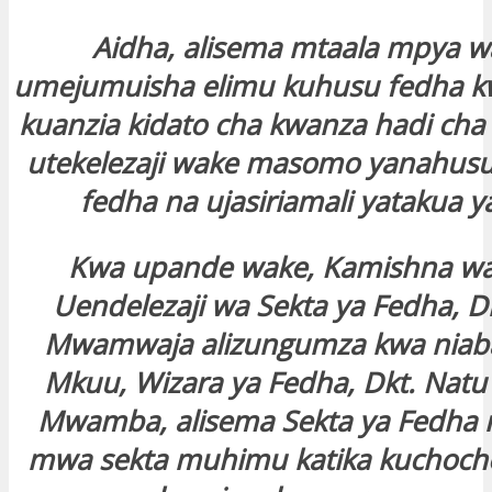
Aidha, alisema mtaala mpya w
umejumuisha elimu kuhusu fedha k
kuanzia kidato cha kwanza hadi ch
utekelezaji wake masomo yanahusu
fedha na ujasiriamali yatakua y
Kwa upande wake, Kamishna wa 
Uendelezaji wa Sekta ya Fedha, Dk
Mwamwaja alizungumza kwa niaba
Mkuu, Wizara ya Fedha, Dkt. Nat
Mwamba, alisema Sekta ya Fedha 
mwa sekta muhimu katika kuchoche