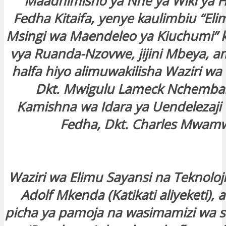
Maadhimisho ya Nne ya Wiki ya
Fedha Kitaifa, yenye kaulimbiu “Eli
Msingi wa Maendeleo ya Kiuchumi” k
vya Ruanda-Nzovwe, jijini Mbeya, a
halfa hiyo alimuwakilisha Waziri wa
Dkt. Mwigulu Lameck Nchemba. 
Kamishna wa Idara ya Uendelezaji 
Fedha, Dkt. Charles Mwamw
Waziri wa Elimu Sayansi na Teknoloji
Adolf Mkenda (Katikati aliyeketi), 
picha ya pamoja na wasimamizi wa s