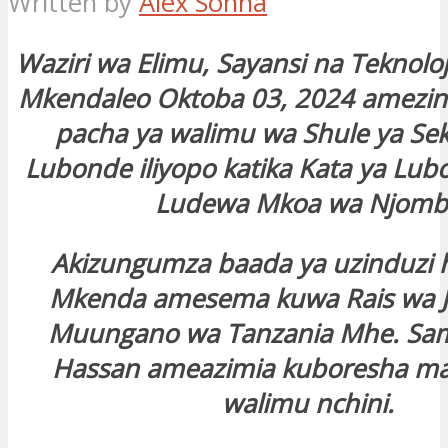
Written by
Alex Sonna
Waziri wa Elimu, Sayansi na Teknoloj
Mkendaleo Oktoba 03, 2024 amezi
pacha ya walimu wa Shule ya Sek
Lubonde iliyopo katika Kata ya Lu
Ludewa Mkoa wa Njomb
Akizungumza baada ya uzinduzi 
Mkenda amesema kuwa Rais wa J
Muungano wa Tanzania Mhe. Sam
Hassan ameazimia kuboresha maz
walimu nchini.