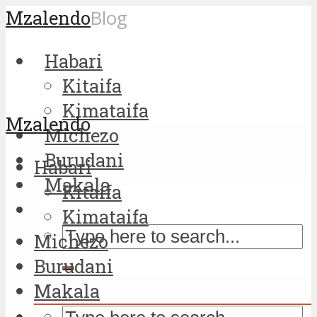
Mzalendo
Blog
Habari
Kitaifa
Kimataifa
Mzalendo
Michezo
Burudani
Habari
Makala
Kitaifa
Kimataifa
Michezo
Burudani
Makala