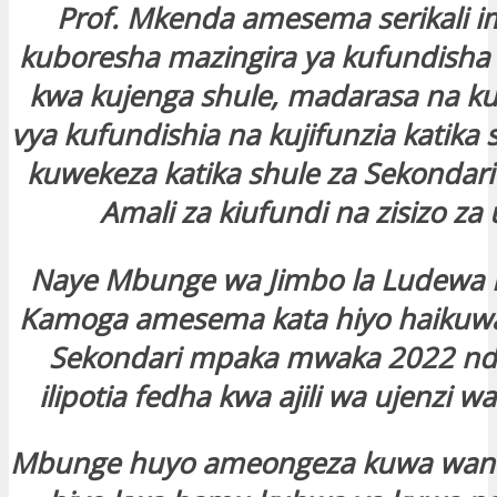
Prof. Mkenda amesema serikali 
kuboresha mazingira ya kufundisha 
kwa kujenga shule, madarasa na k
vya kufundishia na kujifunzia katika
kuwekeza katika shule za Sekonda
Amali za kiufundi na zisizo za 
Naye Mbunge wa Jimbo la Ludewa 
Kamoga amesema kata hiyo haikuwa
Sekondari mpaka mwaka 2022 ndip
ilipotia fedha kwa ajili wa ujenzi wa
Mbunge huyo ameongeza kuwa wana