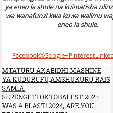
ya eneo la shule na kuimatisha ulin
wa wanafunzi kwa kuwa walimu wap
eneo la shule.
Facebook
X
Google+
Pinterest
Linke
MTATURU AKABIDHI MASHINE
YA KUDURUFU,AMSHUKURU RAIS
SAMIA.
SERENGETI OKTOBAFEST 2023
WAS A BLAST! 2024, ARE YOU