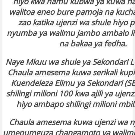
hiyo kwa hamu kubwa ya kuwa na
walitoa eneo bure pamoja na kuch
zao katika ujenzi wa shule hiyo 
nyumba ya walimu jambo ambalo lil
na bakaa ya fedha.
Naye Mkuu wa shule ya Sekondari L
Chaula amesema kuwa serikali kupi
Kuendeleza Elimu ya Sekondari (SEQ
shilingi milioni 100 kwa ajili ya uje
hiyo ambapo shilingi milioni mbil
Chaula amesema kuwa ujenzi wa 
umepumguza changamoto ya walimu