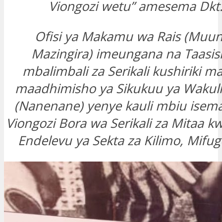
Viongozi wetu” amesema Dkt. K
Ofisi ya Makamu wa Rais (Muu
Mazingira) imeungana na Taasisi
mbalimbali za Serikali kushiriki 
maadhimisho ya Sikukuu ya Wakul
(Nanenane) yenye kauli mbiu isem
Viongozi Bora wa Serikali za Mitaa 
Endelevu ya Sekta za Kilimo, Mifug