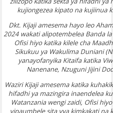
zilizopo katika sekta ya hifadhi ya m
kujiongezea kipato na kujiinua 
Dkt. Kijaji amesema hayo leo Ahami
2024 wakati alipotembelea Banda l
Ofisi hiyo katika kilele cha Maad
Sikukuu ya Wakulima Duniani (
yanayofanyika Kitaifa katika Vi
Nanenane, Nzuguni Jijini Do
Waziri Kijaji amesema katika kuhakik
hifadhi ya mazingira inaendelea k
Watanzania wengi zaidi, Ofisi hiy
vipaumbele sita vya kimkakati na 