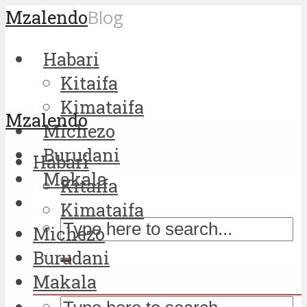
Mzalendo
Blog
Habari
Kitaifa
Kimataifa
Mzalendo
Michezo
Burudani
Habari
Makala
Kitaifa
Kimataifa
Michezo
Burudani
Makala