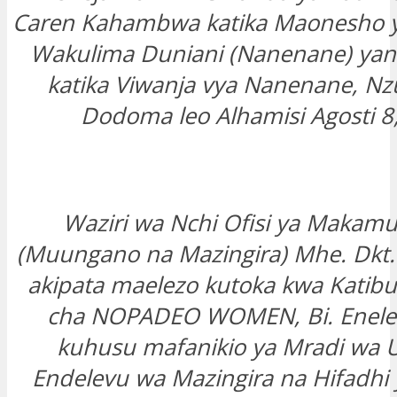
Caren Kahambwa katika Maonesho y
Wakulima Duniani (Nanenane) ya
katika Viwanja vya Nanenane, Nzug
Dodoma leo Alhamisi Agosti 8
Waziri wa Nchi Ofisi ya Makamu
(Muungano na Mazingira) Mhe. Dkt. 
akipata maelezo kutoka kwa Katibu
cha NOPADEO WOMEN, Bi. Enel
kuhusu mafanikio ya Mradi wa U
Endelevu wa Mazingira na Hifadhi 