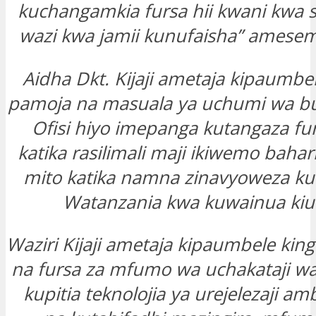
kuchangamkia fursa hii kwani kwa 
wazi kwa jamii kunufaisha” amesema 
Aidha Dkt. Kijaji ametaja kipaumbel
pamoja na masuala ya uchumi wa b
Ofisi hiyo imepanga kutangaza fur
katika rasilimali maji ikiwemo baha
mito katika namna zinavyoweza k
Watanzania kwa kuwainua kiu
Waziri Kijaji ametaja kipaumbele kin
na fursa za mfumo wa uchakataji w
kupitia teknolojia ya urejelezaji am