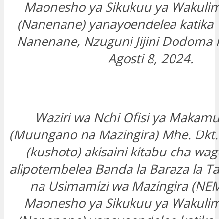
Maonesho ya Sikukuu ya Wakulim
(Nanenane) yanayoendelea katika 
Nanenane, Nzuguni Jijini Dodoma l
Agosti 8, 2024.
Waziri wa Nchi Ofisi ya Makamu
(Muungano na Mazingira) Mhe. Dkt. 
(kushoto) akisaini kitabu cha wag
alipotembelea Banda la Baraza la Tai
na Usimamizi wa Mazingira (NEM
Maonesho ya Sikukuu ya Wakulim