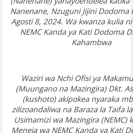
(Nanenane) yanayoendelea katika 
Nanenane, Nzuguni Jijini Dodoma l
Agosti 8, 2024. Wa kwanza kulia n
NEMC Kanda ya Kati Dodoma Dk
Kahambwa
Waziri wa Nchi Ofisi ya Makamu
(Muungano na Mazingira) Dkt. Ash
(kushoto) akipokea nyaraka mb
zilizoandaliwa na Baraza la Taifa l
Usimamizi wa Mazingira (NEMC) 
Meneja wa NEMC Kanda ya Kati D