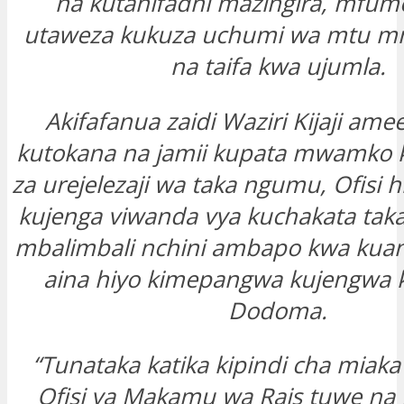
na kutahifadhi mazingira, mfum
utaweza kukuza uchumi wa mtu 
na taifa kwa ujumla.
Akifafanua zaidi Waziri Kijaji am
kutokana na jamii kupata mwamko 
za urejelezaji wa taka ngumu, Ofisi 
kujenga viwanda vya kuchakata taka 
mbalimbali nchini ambapo kwa kuanz
aina hiyo kimepangwa kujengwa kat
Dodoma.
“Tunataka katika kipindi cha miaka 
Ofisi ya Makamu wa Rais tuwe n