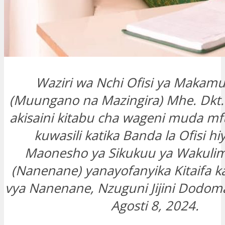
Waziri wa Nchi Ofisi ya Makamu
(Muungano na Mazingira) Mhe. Dkt. 
akisaini kitabu cha wageni muda mf
kuwasili katika Banda la Ofisi hi
Maonesho ya Sikukuu ya Wakulim
(Nanenane) yanayofanyika Kitaifa ka
vya Nanenane, Nzuguni Jijini Dodoma
Agosti 8, 2024.