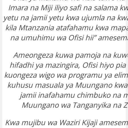
Imara na Miji iliyo safi na salama k
yetu na jamii yetu kwa ujumla na kwa
kila Mtanzania atafahamu kwa ma
na umuhimu wa Ofisi hii” amesema D
Ameongeza kuwa pamoja na kuw
hifadhi ya mazingira, Ofisi hiyo pi
kuongeza wigo wa programu ya el
kuhusu masuala ya Muungano kwa 
jamii inafahamu chimbuko na mi
Muungano wa Tanganyika na Za
Kwa mujibu wa Waziri Kijaji ames