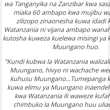
wa Tanganyika na Zanzibar kwa sasa
miaka 60 ambapo kwa mujibu w
zilizopo zinaonesha kuwa idadi
Watanzania ni vijana ambapo wanahi
kutosha kuweza kuelewa misingi ya 
Muungano huo.
“Kundi kubwa la Watanzania walizal
Muungano, hivyo ni wachache we
kuhusu Muungano…Tumepanga ku
kuwa elimu ya Muungano inaendel
kwa Watanzania ili waweze kufa
chimbuko la Muungano huu uliao