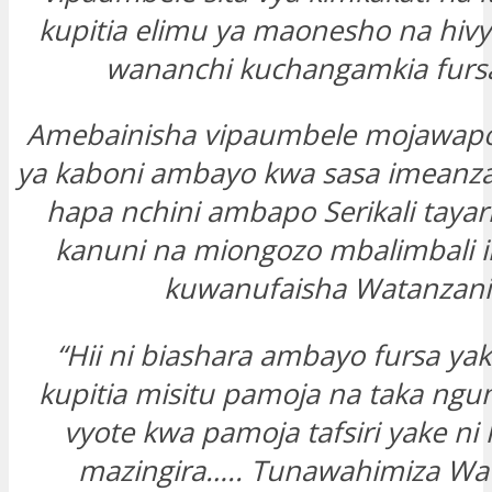
kupitia elimu ya maonesho na hiv
wananchi kuchangamkia fursa
Amebainisha vipaumbele mojawapo 
ya kaboni ambayo kwa sasa imeanza
hapa nchini ambapo Serikali taya
kanuni na miongozo mbalimbali 
kuwanufaisha Watanzani
“Hii ni biashara ambayo fursa yak
kupitia misitu pamoja na taka n
vyote kwa pamoja tafsiri yake ni 
mazingira….. Tunawahimiza Wa