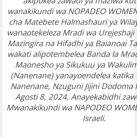
akipokea zawadi ya maziwa ku
wanakikundi wa NOPADEO WOMEN ku
cha Matebete Halmashauri ya Wila
wanaotekeleza Mradi wa Urejeshaji
Mazingira na Hifadhi ya Baianoai Ta
wakati alipotembelea Banda la Mrad
Maonesho ya Sikukuu ya Wakulim
(Nanenane) yanayoendelea katika 
Nanenane, Nzuguni Jijini Dodoma l
Agosti 8, 2024. Anayekabidhi zawa
Mwanakikundi wa NAPODEO WOMEN 
Israeli.