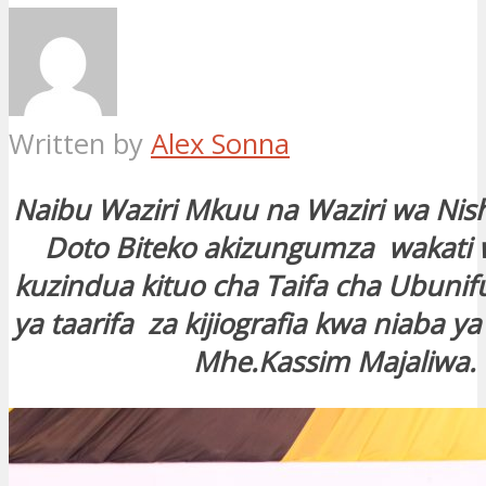
Written by
Alex Sonna
Naibu Waziri Mkuu na Waziri wa Nish
Doto Biteko akizungumza wakati w
kuzindua kituo cha Taifa cha Ubuni
ya taarifa za kijiografia kwa niaba y
Mhe.Kassim Majaliwa.