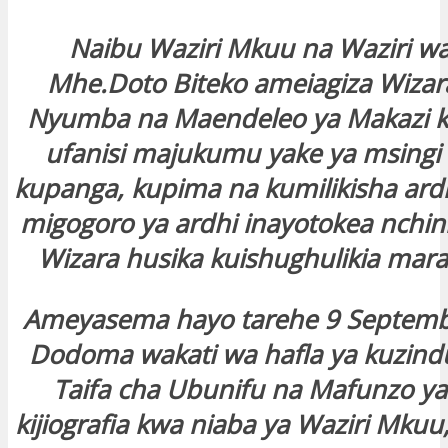
Naibu Waziri Mkuu na Waziri wa
Mhe.Doto Biteko ameiagiza Wizara
Nyumba na Maendeleo ya Makazi k
ufanisi majukumu yake ya msingi
kupanga, kupima na kumilikisha ardh
migogoro ya ardhi inayotokea nchin
Wizara husika kuishughulikia mar
Ameyasema hayo tarehe 9 Septemba,
Dodoma wakati wa hafla ya kuzindu
Taifa cha Ubunifu na Mafunzo ya 
kijiografia kwa niaba ya Waziri Mku