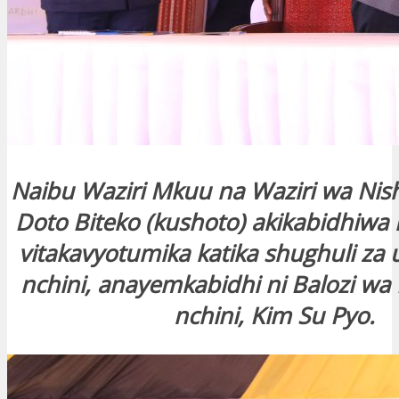
Naibu Waziri Mkuu na Waziri wa Nish
Doto Biteko (kushoto) akikabidhiwa 
vitakavyotumika katika shughuli za 
nchini, anayemkabidhi ni Balozi wa 
nchini, Kim Su Pyo.