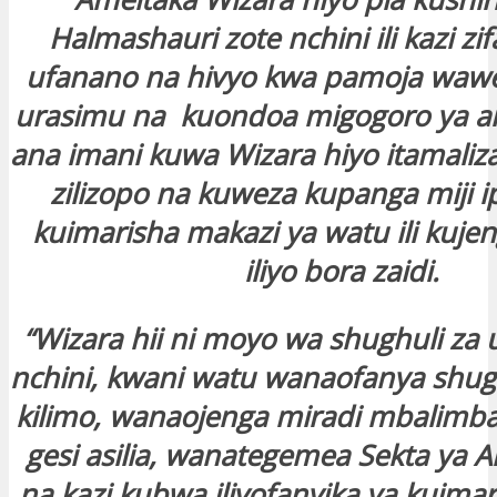
Halmashauri zote nchini ili kazi zi
ufanano na hivyo kwa pamoja waw
urasimu na kuondoa migogoro ya ar
ana imani kuwa Wizara hiyo itamali
zilizopo na kuweza kupanga miji 
kuimarisha makazi ya watu ili kuje
iliyo bora zaidi.
“Wizara hii ni moyo wa shughuli za
nchini, kwani watu wanaofanya shugh
kilimo, wanaojenga miradi mbalimba
gesi asilia, wanategemea Sekta ya A
na kazi kubwa iliyofanyika ya kuimari