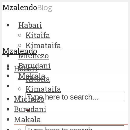
Mzalendo
Blog
Habari
Kitaifa
Kimataifa
Mzalendo
Michezo
Burudani
Habari
Makala
Kitaifa
Kimataifa
Michezo
Burudani
Makala