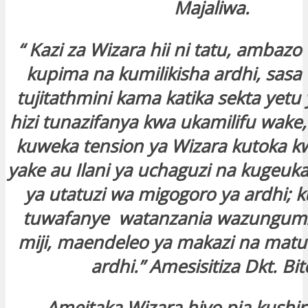
Majaliwa.
“ Kazi za Wizara hii ni tatu, ambaz
kupima na kumilikisha ardhi, sasa 
tujitathmini kama katika sekta yetu 
hizi tunazifanya kwa ukamilifu wake,
kuweka tension ya Wizara kutoka k
yake au Ilani ya uchaguzi na kugeuk
ya utatuzi wa migogoro ya ardhi; k
tuwafanye watanzania wazungum
miji, maendeleo ya makazi na matu
ardhi.” Amesisitiza Dkt. Bi
Ameitaka Wizara hiyo pia kushir