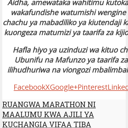
Aidha, amewataka wahitimu kutoka
wakafundishe watumishi wengine
chachu ya mabadiliko ya kiutendaji k
kuongeza matumizi ya taarifa za kijio
Hafla hiyo ya uzinduzi wa kituo ch
Ubunifu na Mafunzo ya taarifa za 
ilihudhuriwa na viongozi mbalimbali
Facebook
X
Google+
Pinterest
Linke
RUANGWA MARATHON NI
MAALUMU KWA AJILI YA
KUCHANGIA VIFAA TIBA