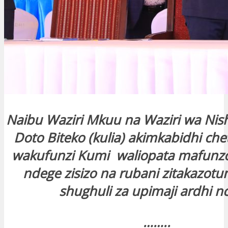
Naibu Waziri Mkuu na Waziri wa Nish
Doto Biteko (kulia) akimkabidhi ch
wakufunzi Kumi waliopata mafunzo
ndege zisizo na rubani zitakazotu
shughuli za upimaji ardhi nc
……..