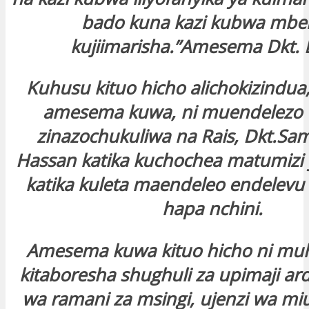
bado kuna kazi kubwa mbel
kujiimarisha.”Amesema Dkt. 
Kuhusu kituo hicho alichokizindua,
amesema kuwa, ni muendelezo 
zinazochukuliwa na Rais, Dkt.Sa
Hassan katika kuchochea matumizi y
katika kuleta maendeleo endelevu
hapa nchini.
Amesema kuwa kituo hicho ni mu
kitaboresha shughuli za upimaji ard
wa ramani za msingi, ujenzi wa m