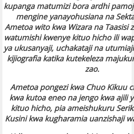
kupanga matumizi bora ardhi pamoj
mengine yanayohusiana na Sekta
Ametoa wito kwa Wizara na Taasisi 
watumishi kwenye kituo hicho ili w
ya ukusanyaji, uchakataji na utumiaji
kijiografia katika kutekeleza majuku
zao.
Ametoa pongezi kwa Chuo Kikuu 
kwa kutoa eneo na jengo kwa ajili 
kituo hicho, pia ameishukuru Serik
Kusini kwa kugharamia uanzishaji wa