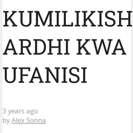
KUMILIKIS
ARDHI KWA
UFANISI
3 years ago
by
Alex Sonna