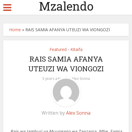
Mzalendo
Home
»
RAIS SAMIA AFANYA UTEUZI WA VIONGOZI
Featured
Kitaifa
•
RAIS SAMIA AFANYA
UTEUZI WA VIONGOZI
by
3 years ago
Alex Sonna
Written by
Alex Sonna
Rais wa Jamhuri ya Muungano wa Tanzania, Mhe. Samia