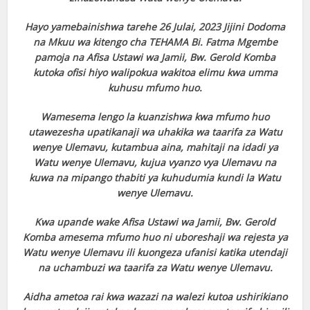
Hayo yamebainishwa tarehe 26 Julai, 2023 Jijini Dodoma
na Mkuu wa kitengo cha TEHAMA Bi. Fatma Mgembe
pamoja na Afisa Ustawi wa Jamii, Bw. Gerold Komba
kutoka ofisi hiyo walipokua wakitoa elimu kwa umma
kuhusu mfumo huo.
Wamesema lengo la kuanzishwa kwa mfumo huo
utawezesha upatikanaji wa uhakika wa taarifa za Watu
wenye Ulemavu, kutambua aina, mahitaji na idadi ya
Watu wenye Ulemavu, kujua vyanzo vya Ulemavu na
kuwa na mipango thabiti ya kuhudumia kundi la Watu
wenye Ulemavu.
Kwa upande wake Afisa Ustawi wa Jamii, Bw. Gerold
Komba amesema mfumo huo ni uboreshaji wa rejesta ya
Watu wenye Ulemavu ili kuongeza ufanisi katika utendaji
na uchambuzi wa taarifa za Watu wenye Ulemavu.
Aidha ametoa rai kwa wazazi na walezi kutoa ushirikiano