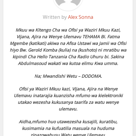
Written by
Alex Sonna
Mkuu wa KItengo Cha wa Ofisi ya Waziri Mkuu Kazi,
Vijana, Ajira na Wenye Ulemavu TEHAMA Bi. Fatma
Mgembe (katikati) akiwa na Afisa Ustawi wa Jamii wa Ofisi
hiyo Bw. Gerold Komba (kulia) na (kushoto) ni mratibu wa
kipindi Cha Hello Tanzania Cha Radio Uhuru bi. Sakina
Abdulmasoud wakati wa kutoa elimu Kwa umma.
Na; Mwandishi Wetu – DODOMA.
Ofisi ya Waziri Mkuu kazi, Vijana, Ajira na Wenye
Ulemavu inatarajia kuanzisha mfumo wa kielektroniki
utakao wezesha kukusanya taarifa za watu wenye
ulemavu.
Aidha,mfumo huo utawezesha kusajili, kuratibu,
kusimamia na kufuatilia masuala na huduma
zinazowahusu Watu wenye Ulemavu.