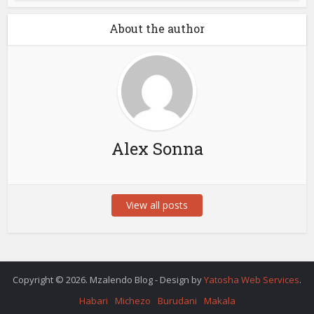
About the author
Alex Sonna
View all posts
Copyright © 2026. Mzalendo Blog - Design by
Yatosha Web Services
.
Habari
Michezo
Burudani
Makala