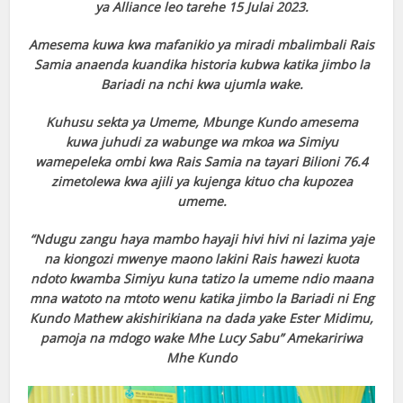
ya Alliance leo tarehe 15 Julai 2023.
Amesema kuwa kwa mafanikio ya miradi mbalimbali Rais
Samia anaenda kuandika historia kubwa katika jimbo la
Bariadi na nchi kwa ujumla wake.
Kuhusu sekta ya Umeme, Mbunge Kundo amesema
kuwa juhudi za wabunge wa mkoa wa Simiyu
wamepeleka ombi kwa Rais Samia na tayari Bilioni 76.4
zimetolewa kwa ajili ya kujenga kituo cha kupozea
umeme.
“Ndugu zangu haya mambo hayaji hivi hivi ni lazima yaje
na kiongozi mwenye maono lakini Rais hawezi kuota
ndoto kwamba Simiyu kuna tatizo la umeme ndio maana
mna watoto na mtoto wenu katika jimbo la Bariadi ni Eng
Kundo Mathew akishirikiana na dada yake Ester Midimu,
pamoja na mdogo wake Mhe Lucy Sabu” Amekaririwa
Mhe Kundo