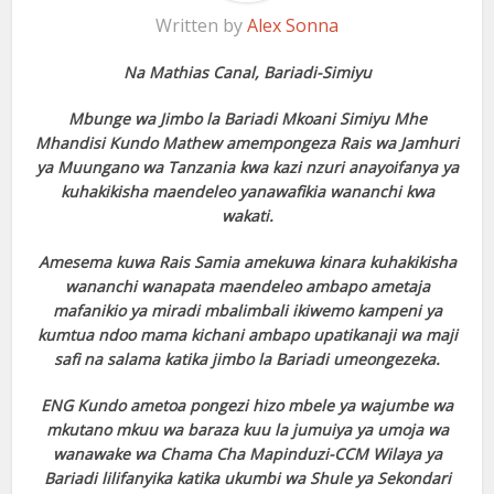
Written by
Alex Sonna
Na Mathias Canal, Bariadi-Simiyu
Mbunge wa Jimbo la Bariadi Mkoani Simiyu Mhe
Mhandisi Kundo Mathew amempongeza Rais wa Jamhuri
ya Muungano wa Tanzania kwa kazi nzuri anayoifanya ya
kuhakikisha maendeleo yanawafikia wananchi kwa
wakati.
Amesema kuwa Rais Samia amekuwa kinara kuhakikisha
wananchi wanapata maendeleo ambapo ametaja
mafanikio ya miradi mbalimbali ikiwemo kampeni ya
kumtua ndoo mama kichani ambapo upatikanaji wa maji
safi na salama katika jimbo la Bariadi umeongezeka.
ENG Kundo ametoa pongezi hizo mbele ya wajumbe wa
mkutano mkuu wa baraza kuu la jumuiya ya umoja wa
wanawake wa Chama Cha Mapinduzi-CCM Wilaya ya
Bariadi lilifanyika katika ukumbi wa Shule ya Sekondari