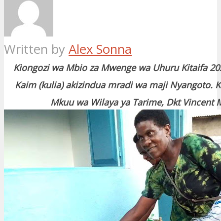
Written by
Alex Sonna
Kiongozi wa Mbio za Mwenge wa Uhuru Kitaifa 202
Kaim (kulia) akizindua mradi wa maji Nyangoto. 
Mkuu wa Wilaya ya Tarime, Dkt Vincent M