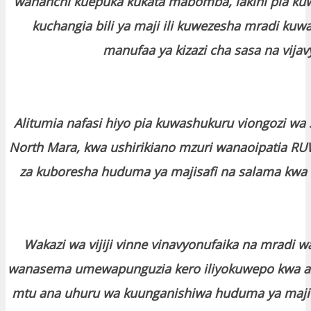
wananchi kuepuka kukata mabomba, lakini pia ku
kuchangia bili ya maji ili kuwezesha mradi kuw
manufaa ya kizazi cha sasa na vijav
Alitumia nafasi hiyo pia kuwashukuru viongozi wa S
North Mara, kwa ushirikiano mzuri wanaoipatia RU
za kuboresha huduma ya majisafi na salama kwa wa
Wakazi wa vijiji vinne vinavyonufaika na mradi 
wanasema umewapunguzia kero iliyokuwepo kwa asi
mtu ana uhuru wa kuunganishiwa huduma ya maji 