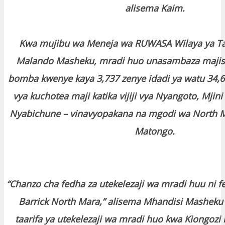
alisema Kaim.
Kwa mujibu wa Meneja wa RUWASA Wilaya ya Ta
Malando Masheku, mradi huo unasambaza majisa
bomba kwenye kaya 3,737 zenye idadi ya watu 34,67
vya kuchotea maji katika vijiji vya Nyangoto, Mjin
Nyabichune – vinavyopakana na mgodi wa North Ma
Matongo.
“Chanzo cha fedha za utekelezaji wa mradi huu ni f
Barrick North Mara,” alisema Mhandisi Masheku
taarifa ya utekelezaji wa mradi huo kwa Kiongozi