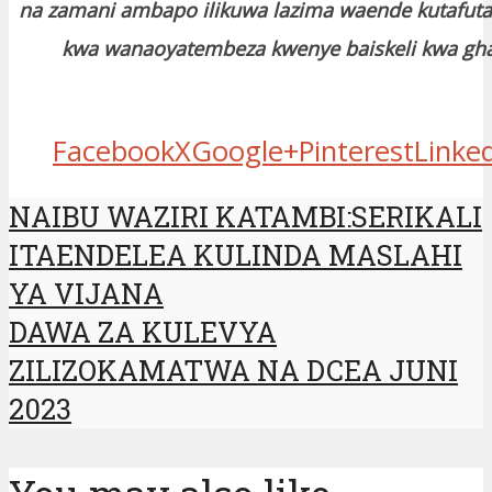
na zamani ambapo ilikuwa lazima waende kutafuta
kwa wanaoyatembeza kwenye baiskeli kwa gh
Facebook
X
Google+
Pinterest
Linke
NAIBU WAZIRI KATAMBI:SERIKALI
ITAENDELEA KULINDA MASLAHI
YA VIJANA
DAWA ZA KULEVYA
ZILIZOKAMATWA NA DCEA JUNI
2023