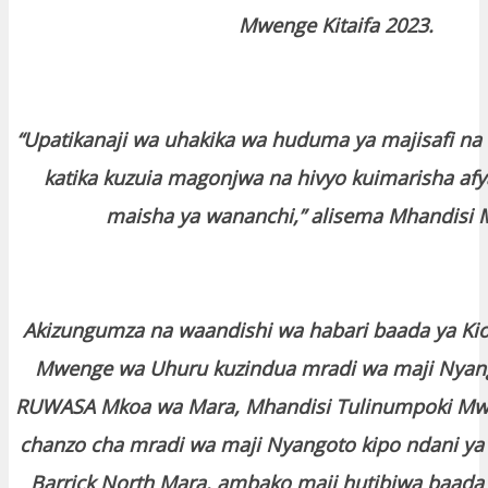
Mwenge Kitaifa 2023.
“Upatikanaji wa uhakika wa huduma ya majisafi na
katika kuzuia magonjwa na hivyo kuimarisha af
maisha ya wananchi,” alisema Mhandisi 
Akizungumza na waandishi wa habari baada ya Ki
Mwenge wa Uhuru kuzindua mradi wa maji Nyan
RUWASA Mkoa wa Mara, Mhandisi Tulinumpoki Mw
chanzo cha mradi wa maji Nyangoto kipo ndani ya
Barrick North Mara. ambako maji hutibiwa baada