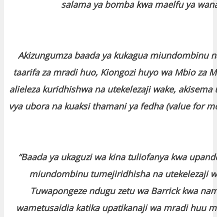
salama ya bomba kwa maelfu ya wanavi
Akizungumza baada ya kukagua miundombinu na
taarifa za mradi huo, Kiongozi huyo wa Mbio za
alieleza kuridhishwa na utekelezaji wake, akisem
vya ubora na kuaksi thamani ya fedha (value for mo
“Baada ya ukaguzi wa kina tuliofanya kwa upand
miundombinu tumejiridhisha na utekelezaji w
Tuwapongeze ndugu zetu wa Barrick kwa na
wametusaidia katika upatikanaji wa mradi huu 