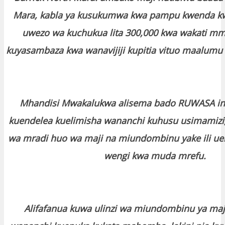
Mara, kabla ya kusukumwa kwa pampu kwenda kw
uwezo wa kuchukua lita 300,000 kwa wakati mmo
kuyasambaza kwa wanavijiji kupitia vituo maalumu 
Mhandisi Mwakalukwa alisema bado RUWASA i
kuendelea kuelimisha wananchi kuhusu usimamizi, 
wa mradi huo wa maji na miundombinu yake ili ue
wengi kwa muda mrefu.
Alifafanua kuwa ulinzi wa miundombinu ya maj