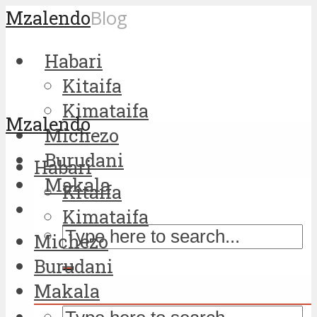
Mzalendo
Blog
Habari
Kitaifa
Kimataifa
Mzalendo
Michezo
Burudani
Habari
Makala
Kitaifa
Kimataifa
Michezo
Burudani
Makala