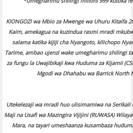
*Umegharimu shilingi milioni 999 kutoka f
KIONGOZI wa Mbio za Mwenge wa Uhuru Kitaifa 20
Kaim, amekagua na kuzindua rasmi mradi mkubwa
salama katika kijiji cha Nyangoto, kilichopo Ny
Tarime, ambao ujenzi wake umegharimu shilingi ta
za fungu la Uwajibikaji kwa Huduma za Kijamii (CSR
Mgodi wa Dhahabu wa Barrick North M
Utekelezaji wa mradi huo ulisimamiwa na Serikali 
Maji na Usafi wa Mazingira Vijijini (RUWASA) Wilay
Mara, na tayari umeshaanza kusambaza huduma 