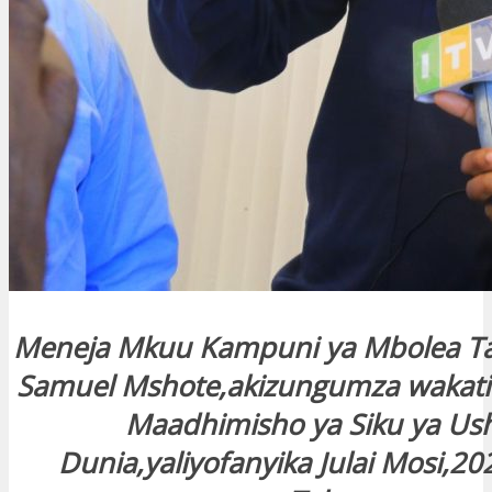
Meneja Mkuu Kampuni ya Mbolea Tan
Samuel Mshote,akizungumza wakati 
Maadhimisho ya Siku ya Ush
Dunia,yaliyofanyika Julai Mosi,2