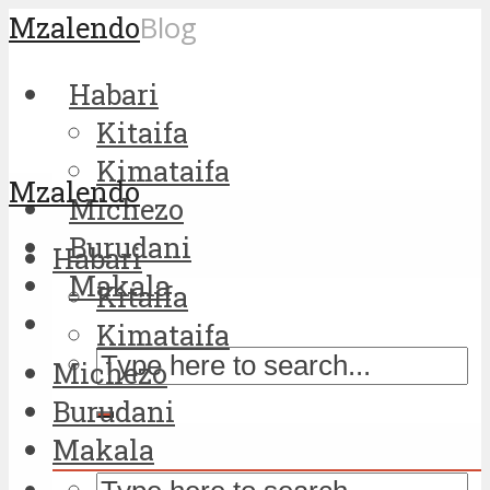
Mzalendo
Blog
Habari
Kitaifa
Kimataifa
Mzalendo
Michezo
Burudani
Habari
Makala
Kitaifa
Kimataifa
Michezo
Burudani
Makala