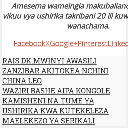
Amesema wameingia makubalian
vikuu vya ushirika takribani 20 ili k
wanachama.
Facebook
X
Google+
Pinterest
Linke
RAIS DK.MWINYI AWASILI
ZANZIBAR AKITOKEA NCHINI
CHINA LEO
WAZIRI BASHE AIPA KONGOLE
KAMISHENI NA TUME YA
USHIRIKA KWA KUTEKELEZA
MAELEKEZO YA SERIKALI