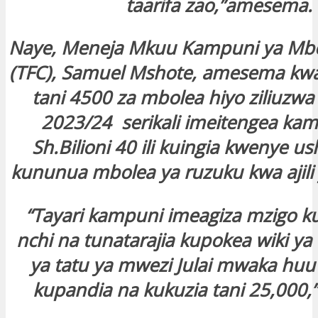
taarifa zao,”amesema.
Naye, Meneja Mkuu Kampuni ya Mbo
(TFC), Samuel Mshote, amesema kw
tani 4500 za mbolea hiyo ziliuzw
2023/24 serikali imeitengea kam
Sh.Bilioni 40 ili kuingia kwenye u
kununua mbolea ya ruzuku kwa ajili
“Tayari kampuni imeagiza mzigo ku
nchi na tunatarajia kupokea wiki ya
ya tatu ya mwezi Julai mwaka huu
kupandia na kukuzia tani 25,000