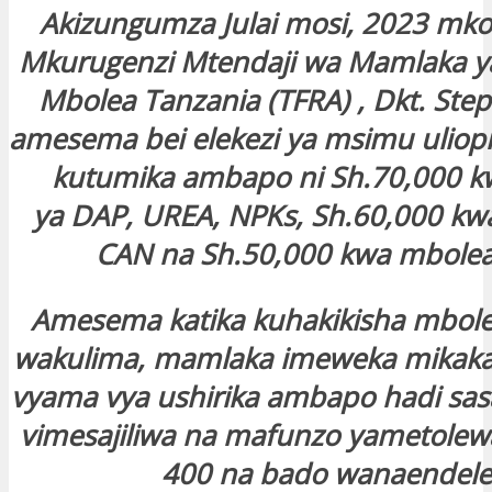
Akizungumza Julai mosi, 2023 mko
Mkurugenzi Mtendaji wa Mamlaka ya
Mbolea Tanzania (TFRA) , Dkt. Step
amesema bei elekezi ya msimu uliopi
kutumika ambapo ni Sh.70,000 
ya DAP, UREA, NPKs, Sh.60,000 kw
CAN na Sh.50,000 kwa mbolea
Amesema katika kuhakikisha mbole
wakulima, mamlaka imeweka mikakat
vyama vya ushirika ambapo hadi sasa
vimesajiliwa na mafunzo yametole
400 na bado wanaendele