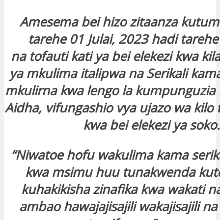
Amesema bei hizo zitaanza kutum
tarehe 01 Julai, 2023 hadi tarehe
na tofauti kati ya bei elekezi kwa ki
ya mkulima italipwa na Serikali ka
mkulirna kwa lengo la kumpunguzia m
Aidha, vifungashio vya ujazo wa kilo
kwa bei elekezi ya soko.
“Niwatoe hofu wakulima kama serikal
kwa msimu huu tunakwenda kute
kuhakikisha zinafika kwa wakati 
ambao hawajajisajili wakajisajili 