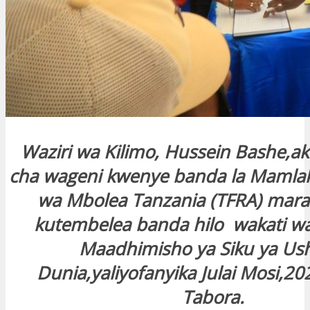
Waziri wa Kilimo, Hussein Bashe,aki
cha wageni kwenye banda la Mamlak
wa Mbolea Tanzania (TFRA) mara
kutembelea banda hilo wakati wa 
Maadhimisho ya Siku ya Ush
Dunia,yaliyofanyika Julai Mosi,2
Tabora.