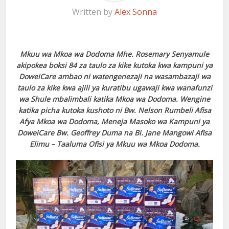
Written by
Alex Sonna
Mkuu wa Mkoa wa Dodoma Mhe. Rosemary Senyamule
akipokea boksi 84 za taulo za kike kutoka kwa kampuni ya
DoweiCare ambao ni watengenezaji na wasambazaji wa
taulo za kike kwa ajili ya kuratibu ugawaji kwa wanafunzi
wa Shule mbalimbali katika Mkoa wa Dodoma. Wengine
katika picha kutoka kushoto ni Bw. Nelson Rumbeli Afisa
Afya Mkoa wa Dodoma, Meneja Masoko wa Kampuni ya
DoweiCare Bw. Geoffrey Duma na Bi. Jane Mangowi Afisa
Elimu – Taaluma Ofisi ya Mkuu wa Mkoa Dodoma.