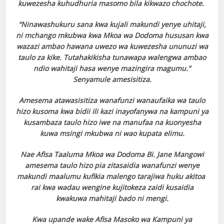
kuwezesha kuhudhuria masomo bila kikwazo chochote.
“Ninawashukuru sana kwa kujali makundi yenye uhitaji,
ni mchango mkubwa kwa Mkoa wa Dodoma hususan kwa
wazazi ambao hawana uwezo wa kuwezesha ununuzi wa
taulo za kike. Tutahakikisha tunawapa walengwa ambao
ndio wahitaji hasa wenye mazingira magumu.”
Senyamule amesisitiza.
Amesema atawasisitiza wanafunzi wanaufaika wa taulo
hizo kusoma kwa bidii ili kazi inayofanywa na kampuni ya
kusambaza taulo hizo iwe na manufaa na kuonyesha
kuwa msingi mkubwa ni wao kupata elimu.
Nae Afisa Taaluma Mkoa wa Dodoma Bi. Jane Mangowi
amesema taulo hizo pia zitasaidia wanafunzi wenye
makundi maalumu kufikia malengo tarajiwa huku akitoa
rai kwa wadau wengine kujitokeza zaidi kusaidia
kwakuwa mahitaji bado ni mengi.
Kwa upande wake Afisa Masoko wa Kampuni ya