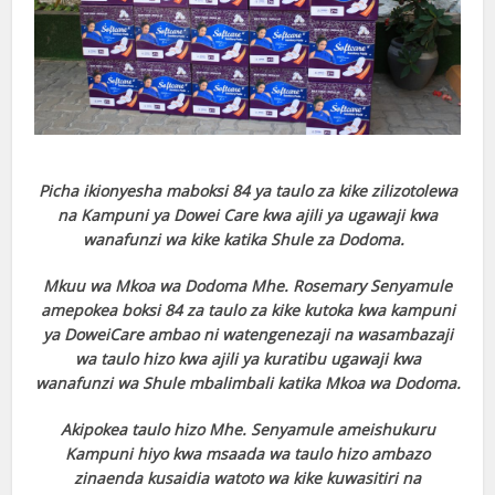
Picha ikionyesha maboksi 84 ya taulo za kike zilizotolewa
na Kampuni ya Dowei Care kwa ajili ya ugawaji kwa
wanafunzi wa kike katika Shule za Dodoma.
Mkuu wa Mkoa wa Dodoma Mhe. Rosemary Senyamule
amepokea boksi 84 za taulo za kike kutoka kwa kampuni
ya DoweiCare ambao ni watengenezaji na wasambazaji
wa taulo hizo kwa ajili ya kuratibu ugawaji kwa
wanafunzi wa Shule mbalimbali katika Mkoa wa Dodoma.
Akipokea taulo hizo Mhe. Senyamule ameishukuru
Kampuni hiyo kwa msaada wa taulo hizo ambazo
zinaenda kusaidia watoto wa kike kuwasitiri na