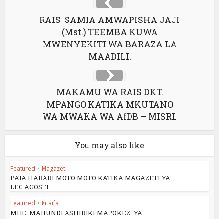
RAIS SAMIA AMWAPISHA JAJI
(Mst.) TEEMBA KUWA
MWENYEKITI WA BARAZA LA
MAADILI.
MAKAMU WA RAIS DKT.
MPANGO KATIKA MKUTANO
WA MWAKA WA AfDB – MISRI.
You may also like
Featured
•
Magazeti
PATA HABARI MOTO MOTO KATIKA MAGAZETI YA
LEO AGOSTI...
Featured
•
Kitaifa
MHE. MAHUNDI ASHIRIKI MAPOKEZI YA