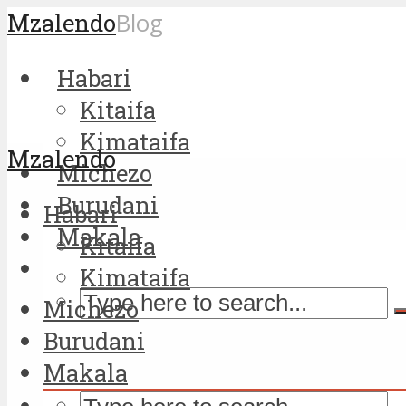
Mzalendo
Blog
Habari
Kitaifa
Kimataifa
Mzalendo
Michezo
Burudani
Habari
Makala
Kitaifa
Kimataifa
Michezo
Burudani
Makala