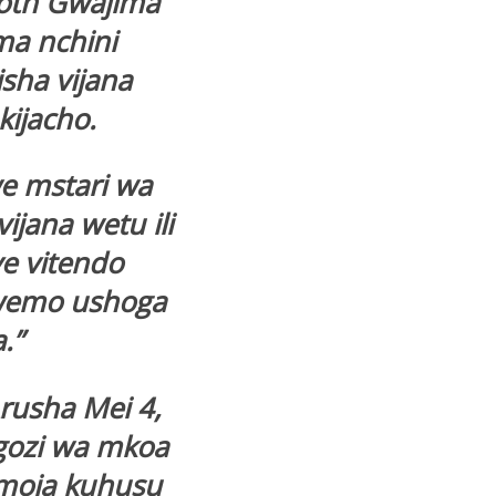
oth Gwajima
ma nchini
sha vijana
kijacho.
we mstari wa
jana wetu ili
 vitendo
iwemo ushoga
.”
Arusha Mei 4,
gozi wa mkoa
 moja kuhusu