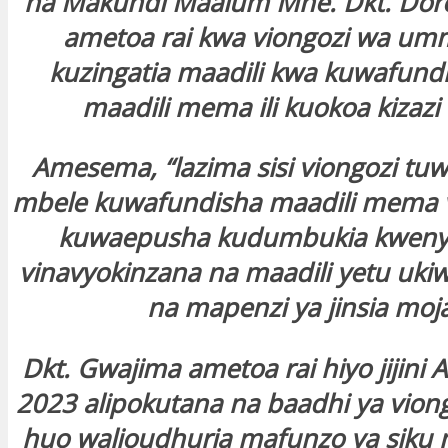
na Makundi Maalum Mhe. Dkt. Dor
ametoa rai kwa viongozi wa um
kuzingatia maadili kwa kuwafundi
maadili mema ili kuokoa kizazi 
Amesema, “lazima sisi viongozi tu
mbele kuwafundisha maadili mema vi
kuwaepusha kudumbukia kwenye
vinavyokinzana na maadili yetu uk
na mapenzi ya jinsia moja
Dkt. Gwajima ametoa rai hiyo jijini 
2023 alipokutana na baadhi ya vion
huo walioudhuria mafunzo ya siku