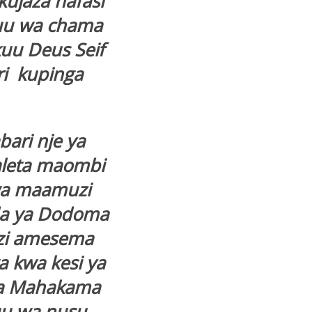
kujaza nafasi
uu wa chama
uu Deus Seif
ri kupinga
ari nje ya
leta maombi
wa maamuzi
da ya Dodoma
azi amesema
a kwa kesi ya
ka Mahakama
uu wa nusu