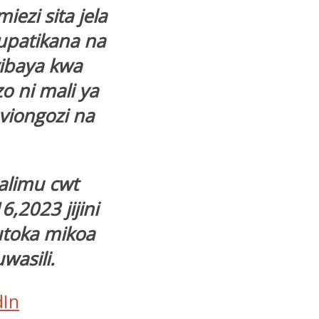
ezi sita jela
upatikana na
vibaya kwa
o ni mali ya
viongozi na
limu cwt
,2023 jijini
toka mikoa
wasili.
dIn