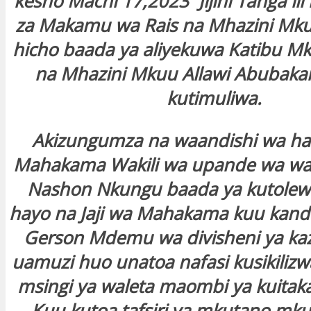
kesho Machi 17,2023 Jijini Tanga ili 
za Makamu wa Rais na Mhazini Mk
hicho baada ya aliyekuwa Katibu Mk
na Mhazini Mkuu Allawi Abubaka
kutimuliwa.
Akizungumza na waandishi wa hab
Mahakama Wakili wa upande wa wa
Nashon Nkungu baada ya kutole
hayo na Jaji wa Mahakama kuu kan
Gerson Mdemu wa divisheni ya k
uamuzi huo unatoa nafasi kusikilizw
msingi ya waleta maombi ya kuita
Kuu kutoa tafsiri ya mkutano mk