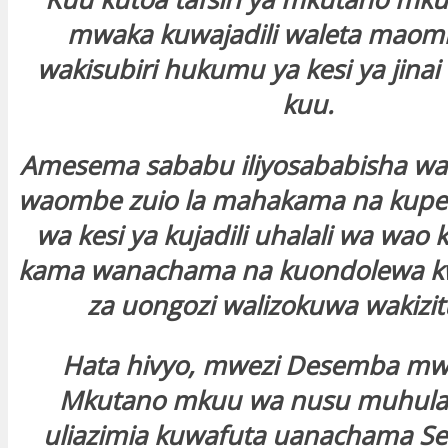
mwaka kuwajadili waleta maomb
wakisubiri hukumu ya kesi ya jin
kuu.
Amesema sababu iliyosababisha w
waombe zuio la mahakama na kupe
wa kesi ya kujadili uhalali wa wao
kama wanachama na kuondolewa kw
za uongozi walizokuwa wakizit
Hata hivyo, mwezi Desemba mwa
Mkutano mkuu wa nusu muhula
uliazimia kuwafuta uanachama Sei