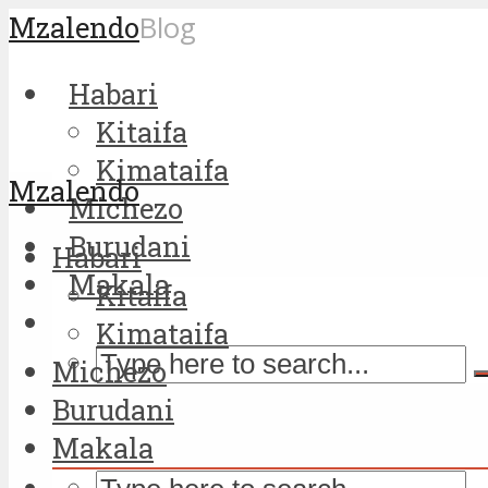
Mzalendo
Blog
Habari
Kitaifa
Kimataifa
Mzalendo
Michezo
Burudani
Habari
Makala
Kitaifa
Kimataifa
Michezo
Burudani
Makala