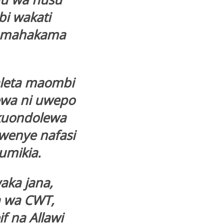
i wakati
ai mahakama
aleta maombi
wa ni uwepo
 kuondolewa
enye nafasi
umikia.
ka jana,
 wa CWT,
f na Allawi