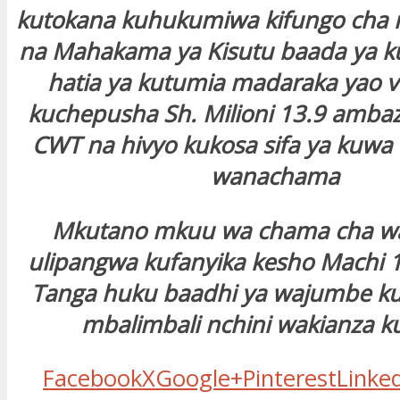
kutokana kuhukumiwa kifungo cha mi
na Mahakama ya Kisutu baada ya k
hatia ya kutumia madaraka yao 
kuchepusha Sh. Milioni 13.9 ambaz
CWT na hivyo kukosa sifa ya kuwa 
wanachama
Mkutano mkuu wa chama cha wa
ulipangwa kufanyika kesho Machi 16
Tanga huku baadhi ya wajumbe ku
mbalimbali nchini wakianza ku
Facebook
X
Google+
Pinterest
Linke