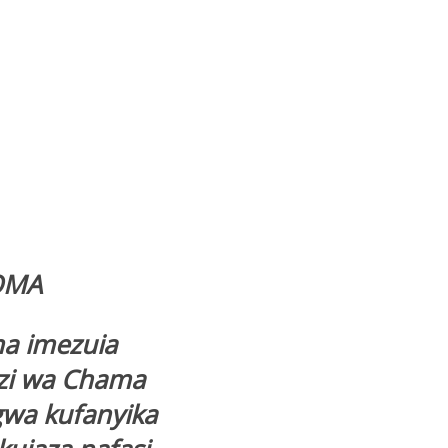
OMA
a imezuia
zi wa Chama
gwa kufanyika