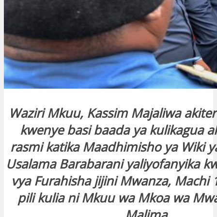
Waziri Mkuu, Kassim Majaliwa akite
kwenye basi baada ya kulikagua a
rasmi katika Maadhimisho ya Wiki 
Usalama Barabarani yaliyofanyika k
vya Furahisha jijini Mwanza, Machi 
pili kulia ni Mkuu wa Mkoa wa M
Malima.