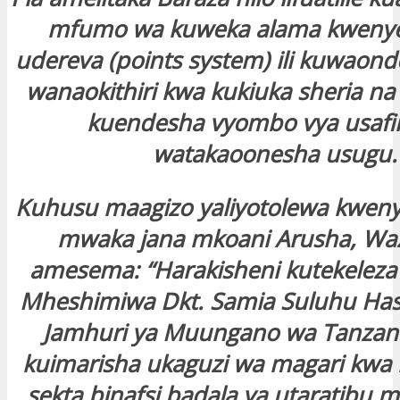
mfumo wa kuweka alama kwenye 
udereva (points system) ili kuwaon
wanaokithiri kwa kukiuka sheria n
kuendesha vyombo vya usafir
watakaoonesha usugu.
Kuhusu maagizo yaliyotolewa kweny
mwaka jana mkoani Arusha, Waz
amesema: “Harakisheni kutekeleza
Mheshimiwa Dkt. Samia Suluhu Has
Jamhuri ya Muungano wa Tanzan
kuimarisha ukaguzi wa magari kwa k
sekta binafsi badala ya utaratibu