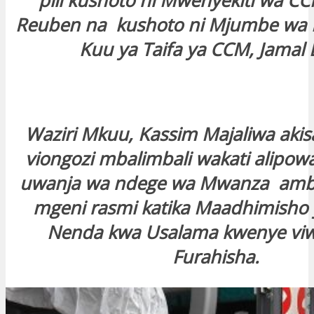
pili kushoto ni Mwenyekiti wa CC
Reuben na kushoto ni Mjumbe wa 
Kuu ya Taifa ya CCM, Jamal
Waziri Mkuu, Kassim Majaliwa akis
viongozi mbalimbali wakati alipowa
uwanja wa ndege wa Mwanza amb
mgeni rasmi katika Maadhimisho 
Nenda kwa Usalama kwenye viw
Furahisha.