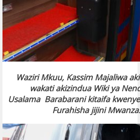
Waziri Mkuu, Kassim Majaliwa aki
wakati akizindua Wiki ya Nen
Usalama Barabarani kitaifa kwenye
Furahisha jijini Mwanza