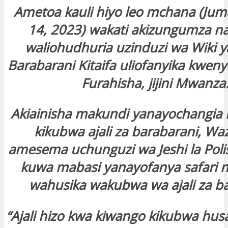
Ametoa kauli hiyo leo mchana (Ju
14, 2023) wakati akizungumza na
waliohudhuria uzinduzi wa Wiki 
Barabarani Kitaifa uliofanyika kweny
Furahisha, jijini Mwanza
Akiainisha makundi yanayochangia
kikubwa ajali za barabarani, Wa
amesema uchunguzi wa Jeshi la Poli
kuwa mabasi yanayofanya safari 
wahusika wakubwa wa ajali za ba
“Ajali hizo kwa kiwango kikubwa hu