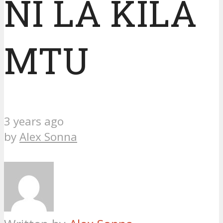
NI LA KILA
MTU
3 years ago
by
Alex Sonna