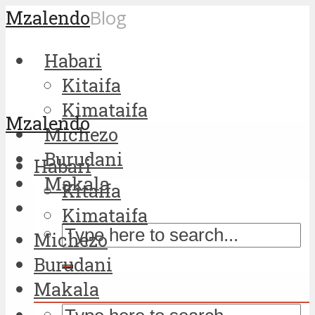
Mzalendo
Blog
Habari
Kitaifa
Kimataifa
Mzalendo
Michezo
Burudani
Habari
Makala
Kitaifa
Kimataifa
Michezo
Burudani
Makala