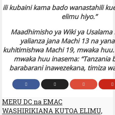
ili kubaini kama bado wanastahili ku
elimu hiyo.”
Maadhimisho ya Wiki ya Usalama 
yalianza jana Machi 13 na yana
kuhitimishwa Machi 19, mwaka huu.
mwaka huu inasema: “Tanzania bil
barabarani inawezekana, timiza wa
MERU DC na EMAC
WASHIRIKIANA KUTOA ELIMU,