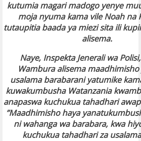
kutumia magari madogo yenye muun
moja nyuma kama vile Noah na 
tutaupitia baada ya miezi sita ili ku
alisema.
Naye, Inspekta Jenerali wa Polisi
Wambura alisema maadhimisho y
usalama barabarani yatumike kam
kuwakumbusha Watanzania kwamba
anapaswa kuchukua tahadhari awapo
”Maadhimisho haya yanatukumbush
ni wahanga wa barabara, kwa hiyo
kuchukua tahadhari za usalam