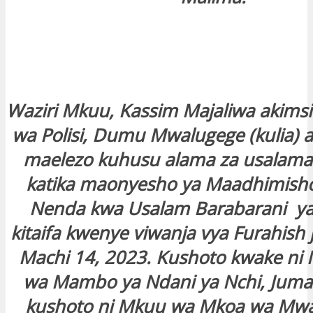
Waziri Mkuu, Kassim Majaliwa akimsi
wa Polisi, Dumu Mwalugege (kulia) 
maelezo kuhusu alama za usalama
katika maonyesho ya Maadhimisho
Nenda kwa Usalam Barabarani yal
kitaifa kwenye viwanja vya Furahish 
Machi 14, 2023. Kushoto kwake ni 
wa Mambo ya Ndani ya Nchi, Juma
kushoto ni Mkuu wa Mkoa wa Mw