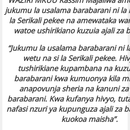
WAZIRI MKUU Kassim Majaliwa a
jukumu la usalama barabarani ni la k
la Serikali pekee na amewataka wa
watoe ushirikiano kuzuia ajali za 
“Jukumu la usalama barabarani ni l
wetu na si la Serikali pekee. Hiv
tushirikiane kupambana na kuzuia
barabarani kwa kumuonya kila m
anapovunja sheria na kanuni z
barabarani. Kwa kufanya hivyo, tut
nafasi nzuri ya kupunguza ajali za 
kuokoa maisha”.