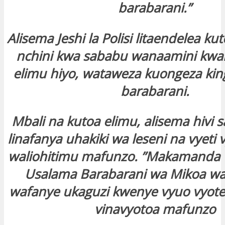
barabarani.”
Alisema Jeshi la Polisi litaendelea ku
nchini kwa sababu wanaamini kwa
elimu hiyo, wataweza kuongeza kinga
barabarani.
Mbali na kutoa elimu, alisema hivi sa
linafanya uhakiki wa leseni na vyeti
waliohitimu mafunzo. ”Makamanda w
Usalama Barabarani wa Mikoa w
wafanye ukaguzi kwenye vyuo vyote
vinavyotoa mafunzo