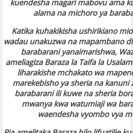
kuendesha magari mabovu ama k
alama na michoro ya baraba
Katika kuhakikisha ushirikiano m
wadau unakuzwa na mapambano dhidi
barabarani yanaimarishwa, Waz
ameliagiza Baraza la Taifa la Usala
liharakishe mchakato wa mapen
marekebisho ya sheria na kanuni 
barabarani ili kuwe na sheria bor
mwanya kwa watumiaji wa bar
waendesha vyombo vya mo
Pia amelitaka Baraza hilo lifuatilie 