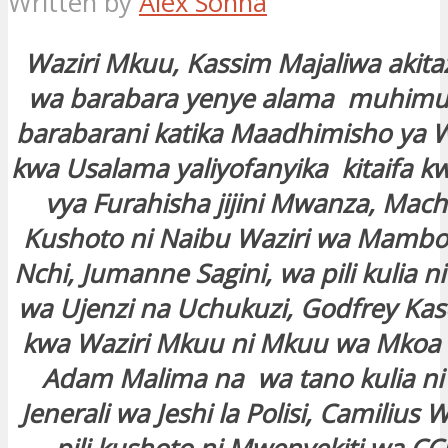
Written by
Alex Sonna
Waziri Mkuu, Kassim Majaliwa aki
wa barabara yenye alama muhimu
barabarani katika Maadhimisho ya W
kwa Usalama yaliyofanyika kitaifa k
vya Furahisha jijini Mwanza, Mach
Kushoto ni Naibu Waziri wa Mambo
Nchi, Jumanne Sagini, wa pili kulia n
wa Ujenzi na Uchukuzi, Godfrey Kas
kwa Waziri Mkuu ni Mkuu wa Mkoa
Adam Malima na wa tano kulia ni
Jenerali wa Jeshi la Polisi, Camiliu