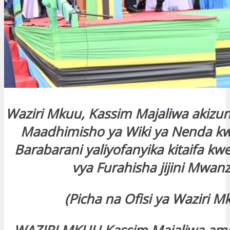
Waziri Mkuu, Kassim Majaliwa akizu
Maadhimisho ya Wiki ya Nenda k
Barabarani yaliyofanyika kitaifa kw
vya Furahisha jijini Mwan
(Picha na Ofisi ya Waziri M