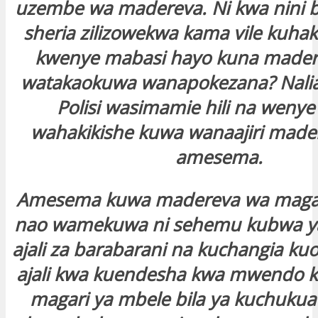
uzembe wa madereva. Ni kwa nini ba
sheria zilizowekwa kama vile kuha
kwenye mabasi hayo kuna madere
watakaokuwa wanapokezana? Naliagi
Polisi wasimamie hili na weny
wahakikishe kuwa wanaajiri mader
amesema.
Amesema kuwa madereva wa magari 
nao wamekuwa ni sehemu kubwa ya
ajali za barabarani na kuchangia k
ajali kwa kuendesha kwa mwendo ka
magari ya mbele bila ya kuchukua