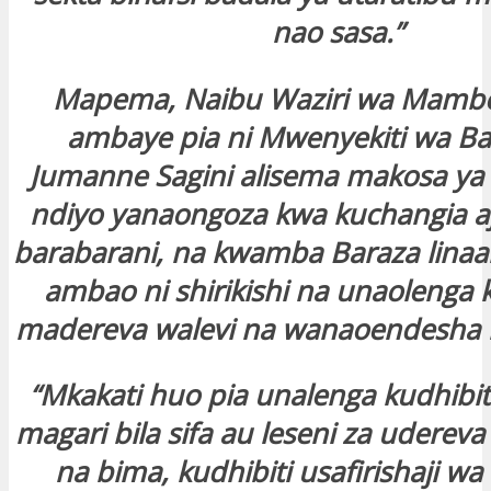
nao sasa.”
Mapema, Naibu Waziri wa Mambo
ambaye pia ni Mwenyekiti wa Bar
Jumanne Sagini alisema makosa ya
ndiyo yanaongoza kwa kuchangia aja
barabarani, na kwamba Baraza lina
ambao ni shirikishi na unaolenga 
madereva walevi na wanaoendesha
“Mkakati huo pia unalenga kudhibit
magari bila sifa au leseni za uderev
na bima, kudhibiti usafirishaji wa