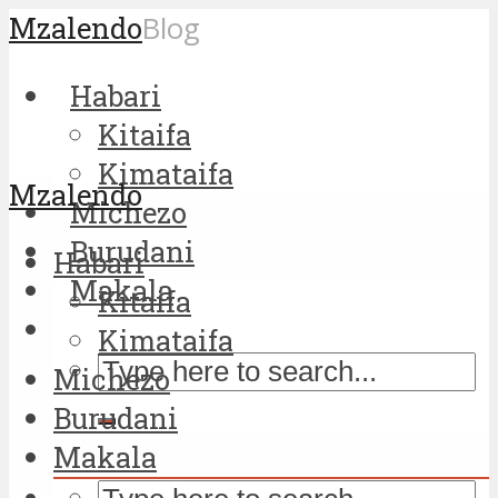
Mzalendo
Blog
Habari
Kitaifa
Kimataifa
Mzalendo
Michezo
Burudani
Habari
Makala
Kitaifa
Kimataifa
Michezo
Burudani
Makala