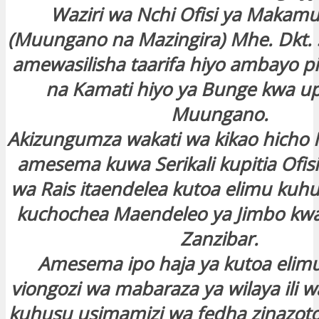
Waziri wa Nchi Ofisi ya Makamu
(Muungano na Mazingira) Mhe. Dkt. 
amewasilisha taarifa hiyo ambayo pi
na Kamati hiyo ya Bunge kwa u
Muungano.
Akizungumza wakati wa kikao hicho M
amesema kuwa Serikali kupitia Ofi
wa Rais itaendelea kutoa elimu ku
kuchochea Maendeleo ya Jimbo kw
Zanzibar.
Amesema ipo haja ya kutoa elim
viongozi wa mabaraza ya wilaya ili 
kuhusu usimamizi wa fedha zinazotol