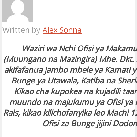
Written by
Alex Sonna
Waziri wa Nchi Ofisi ya Makamu
(Muungano na Mazingira) Mhe. Dkt. 
akifafanua jambo mbele ya Kamati 
Bunge ya Utawala, Katiba na Sheri
Kikao cha kupokea na kujadili taa
muundo na majukumu ya Ofisi ya
Rais, kikao kilichofanyika leo Machi 1
Ofisi za Bunge jijini Dodo