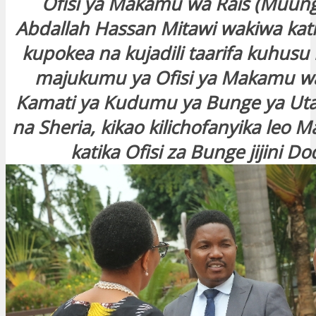
Ofisi ya Makamu wa Rais (Muun
Abdallah Hassan Mitawi wakiwa kati
kupokea na kujadili taarifa kuhus
majukumu ya Ofisi ya Makamu wa
Kamati ya Kudumu ya Bunge ya Uta
na Sheria, kikao kilichofanyika leo M
katika Ofisi za Bunge jijini D