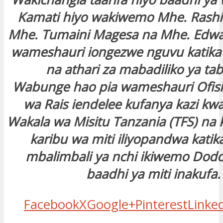
Kamati hiyo wakiwemo Mhe. Rashi
Mhe. Tumaini Magesa na Mhe. Edwar
wameshauri iongezwe nguvu katik
na athari za mabadiliko ya tab
Wabunge hao pia wameshauri Ofis
wa Rais iendelee kufanya kazi kwa
Wakala wa Misitu Tanzania (TFS) na k
karibu wa miti iliyopandwa kati
mbalimbali ya nchi ikiwemo Dod
baadhi ya miti inakufa.
Facebook
X
Google+
Pinterest
Linke