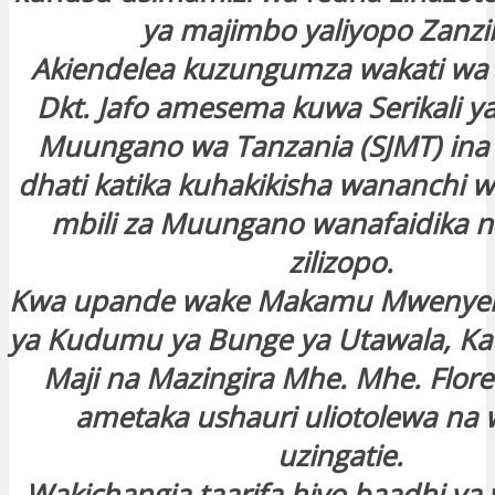
ya majimbo yaliyopo Zanzi
Akiendelea kuzungumza wakati wa k
Dkt. Jafo amesema kuwa Serikali y
Muungano wa Tanzania (SJMT) ina
dhati katika kuhakikisha wananchi 
mbili za Muungano wanafaidika na
zilizopo.
Kwa upande wake Makamu Mwenyeki
ya Kudumu ya Bunge ya Utawala, Kat
Maji na Mazingira Mhe. Mhe. Flo
ametaka ushauri uliotolewa na
uzingatie.
Wakichangia taarifa hiyo baadhi y