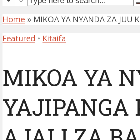
Home
»
MIKOA YA NYANDA ZA JUU KU
Featured
•
Kitaifa
MIKOA YA N
YAJIPANGA 
AJALI ZA B