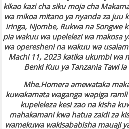
kikao kazi cha siku moja cha Makama
wa mikoa mitano ya nyanda za juu k
Iringa, Njombe, Rukwa na Songwe ki
pia wakuu wa upelelezi wa makosa ya
wa operesheni na wakuu wa usalama
Machi 11, 2023 katika ukumbi wa 
Benki Kuu ya Tanzania Tawi la
Mhe.Homera amewataka mak
kuwakamata waganga wapiga ramli 
kupeleleza kesi zao na kisha ku
mahakamani kwa hatua zaidi za kis
wamekuwa wakisababisha mauaji y