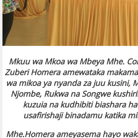
Mkuu wa Mkoa wa Mbeya Mhe. Co
Zuberi Homera amewataka makaman
wa mikoa ya nyanda za juu kusini, M
Njombe, Rukwa na Songwe kushirik
kuzuia na kudhibiti biashara h
usafirishaji binadamu katika mi
Mhe.Homera ameyasema hayo wakat