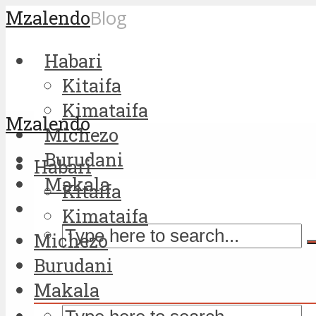
Mzalendo
Blog
Habari
Kitaifa
Kimataifa
Mzalendo
Michezo
Burudani
Habari
Makala
Kitaifa
Kimataifa
Michezo
Burudani
Makala