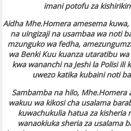
imani potofu za kishirikin
Aidha Mhe.Homera amesema kuwa, il
na uingizaji na usambaa wa noti ba
mzunguko wa fedha, amezungumz
wa Benki Kuu kuanza utaratibu wa 
kwa wananchi na Jeshi la Polisi ili
uwezo katika kubaini noti ba
Sambamba na hilo, Mhe.Homera
wakuu wa kikosi cha usalama barab
kuwachukulia hatua za kisheria
wanaokiuka sheria za usalama b