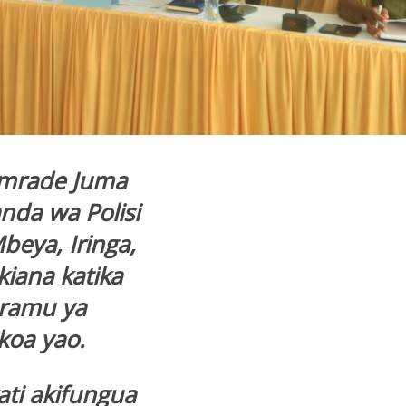
mrade Juma
da wa Polisi
beya, Iringa,
iana katika
aramu ya
koa yao.
i akifungua