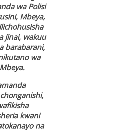
nda wa Polisi
usini, Mbeya,
lichohusisha
 jinai, wakuu
 barabarani,
mikutano wa
 Mbeya.
amanda
chonganishi,
wafikisha
heria kwani
atokanayo na