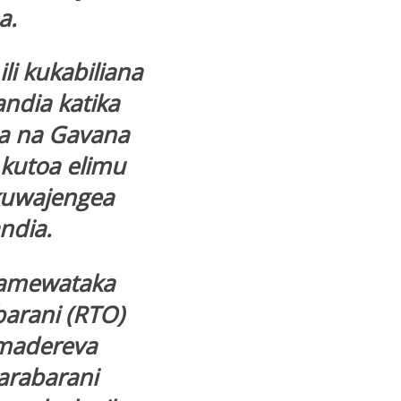
a.
i kukabiliana
ndia katika
a na Gavana
kutoa elimu
 kuwajengea
ndia.
 amewataka
arani (RTO)
 madereva
arabarani