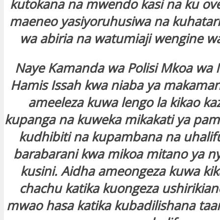
kutokana na mwendo kasi na ku over
maeneo yasiyoruhusiwa na kuhatar
wa abiria na watumiaji wengine w
Naye Kamanda wa Polisi Mkoa wa
Hamis Issah kwa niaba ya makama
ameeleza kuwa lengo la kikao kaz
kupanga na kuweka mikakati ya pamo
kudhibiti na kupambana na uhalifu 
barabarani kwa mikoa mitano ya n
kusini. Aidha ameongeza kuwa kik
chachu katika kuongeza ushirikia
mwao hasa katika kubadilishana taari