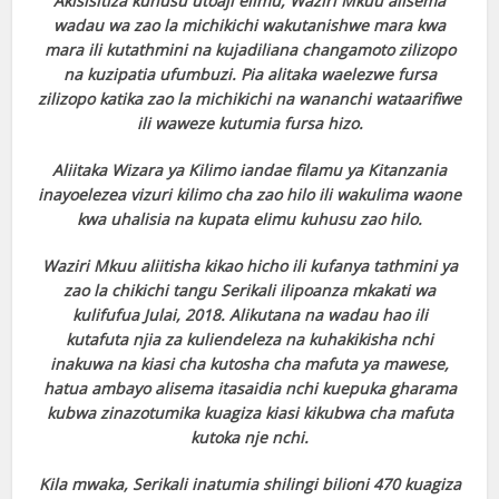
Akisisitiza kuhusu utoaji elimu, Waziri Mkuu alisema
wadau wa zao la michikichi wakutanishwe mara kwa
mara ili kutathmini na kujadiliana changamoto zilizopo
na kuzipatia ufumbuzi. Pia alitaka waelezwe fursa
zilizopo katika zao la michikichi na wananchi wataarifiwe
ili waweze kutumia fursa hizo.
Aliitaka Wizara ya Kilimo iandae filamu ya Kitanzania
inayoelezea vizuri kilimo cha zao hilo ili wakulima waone
kwa uhalisia na kupata elimu kuhusu zao hilo.
Waziri Mkuu aliitisha kikao hicho ili kufanya tathmini ya
zao la chikichi tangu Serikali ilipoanza mkakati wa
kulifufua Julai, 2018. Alikutana na wadau hao ili
kutafuta njia za kuliendeleza na kuhakikisha nchi
inakuwa na kiasi cha kutosha cha mafuta ya mawese,
hatua ambayo alisema itasaidia nchi kuepuka gharama
kubwa zinazotumika kuagiza kiasi kikubwa cha mafuta
kutoka nje nchi.
Kila mwaka, Serikali inatumia shilingi bilioni 470 kuagiza