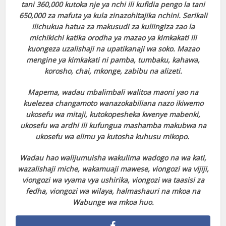
tani 360,000 kutoka nje ya nchi ili kufidia pengo la tani
650,000 za mafuta ya kula zinazohitajika nchini. Serikali
ilichukua hatua za makusudi za kuliingiza zao la
michikichi katika orodha ya mazao ya kimkakati ili
kuongeza uzalishaji na upatikanaji wa soko. Mazao
mengine ya kimkakati ni pamba, tumbaku, kahawa,
korosho, chai, mkonge, zabibu na alizeti.
Mapema, wadau mbalimbali walitoa maoni yao na
kuelezea changamoto wanazokabiliana nazo ikiwemo
ukosefu wa mitaji, kutokopesheka kwenye mabenki,
ukosefu wa ardhi ili kufungua mashamba makubwa na
ukosefu wa elimu ya kutosha kuhusu mikopo.
Wadau hao walijumuisha wakulima wadogo na wa kati,
wazalishaji miche, wakamuaji mawese, viongozi wa vijiji,
viongozi wa vyama vya ushirika, viongozi wa taasisi za
fedha, viongozi wa wilaya, halmashauri na mkoa na
Wabunge wa mkoa huo.