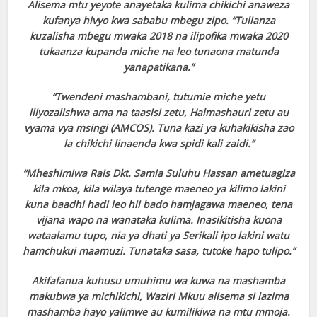
Alisema mtu yeyote anayetaka kulima chikichi anaweza
kufanya hivyo kwa sababu mbegu zipo. “Tulianza
kuzalisha mbegu mwaka 2018 na ilipofika mwaka 2020
tukaanza kupanda miche na leo tunaona matunda
yanapatikana.”
“Twendeni mashambani, tutumie miche yetu
iliyozalishwa ama na taasisi zetu, Halmashauri zetu au
vyama vya msingi (AMCOS). Tuna kazi ya kuhakikisha zao
la chikichi linaenda kwa spidi kali zaidi.”
“Mheshimiwa Rais Dkt. Samia Suluhu Hassan ametuagiza
kila mkoa, kila wilaya tutenge maeneo ya kilimo lakini
kuna baadhi hadi leo hii bado hamjagawa maeneo, tena
vijana wapo na wanataka kulima. Inasikitisha kuona
wataalamu tupo, nia ya dhati ya Serikali ipo lakini watu
hamchukui maamuzi. Tunataka sasa, tutoke hapo tulipo.”
Akifafanua kuhusu umuhimu wa kuwa na mashamba
makubwa ya michikichi, Waziri Mkuu alisema si lazima
mashamba hayo yalimwe au kumilikiwa na mtu mmoja.