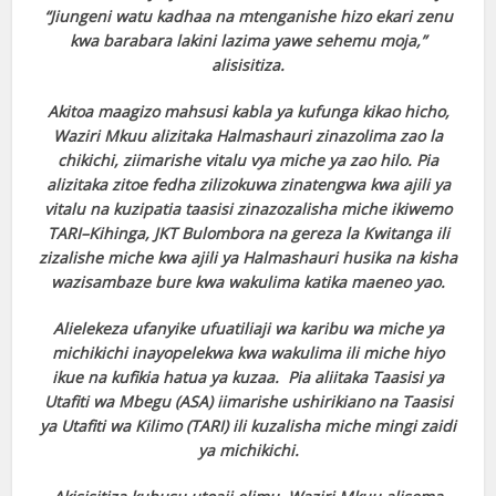
“Jiungeni watu kadhaa na mtenganishe hizo ekari zenu
kwa barabara lakini lazima yawe sehemu moja,”
alisisitiza.
Akitoa maagizo mahsusi kabla ya kufunga kikao hicho,
Waziri Mkuu alizitaka Halmashauri zinazolima zao la
chikichi, ziimarishe vitalu vya miche ya zao hilo. Pia
alizitaka zitoe fedha zilizokuwa zinatengwa kwa ajili ya
vitalu na kuzipatia taasisi zinazozalisha miche ikiwemo
TARI–Kihinga, JKT Bulombora na gereza la Kwitanga ili
zizalishe miche kwa ajili ya Halmashauri husika na kisha
wazisambaze bure kwa wakulima katika maeneo yao.
Alielekeza ufanyike ufuatiliaji wa karibu wa miche ya
michikichi inayopelekwa kwa wakulima ili miche hiyo
ikue na kufikia hatua ya kuzaa. Pia aliitaka Taasisi ya
Utafiti wa Mbegu (ASA) iimarishe ushirikiano na Taasisi
ya Utafiti wa Kilimo (TARI) ili kuzalisha miche mingi zaidi
ya michikichi.