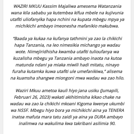
WAZIRI MKUU Kassim Majaliwa amesema Watanzania
wana kila sababu ya kutembea kifua mbele na kujivunia
utafiti uliofanyika hapa nchini na kupata mbegu mpya ya
michikichi ambayo imeonesha mafanikio makubwa.
“Baada ya kukaa na kufanya tathmini ya zao la chikichi
hapa Tanzania, na leo nimesikia michango ya wadau
wote. Nimejiridhisha kwamba utafiti tulioufanya wa
kuzalisha mbegu ya Tanzania ambayo inaota na kutoa
matunda ndani ya miaka miwili hadi mitatu, ninayo
furaha kutamka kuwa utafiti ule umefanikiwa,” alisema
na kuamsha shangwe miongoni mwa wadau wa zao hilo.
Waziri Mkuu ametoa kauli hiyo jana usiku (Jumapili,
Februari 26, 2023) wakati akihitimisha kikao chake na
wadau wa zao la chikichi mkoani Kigoma kwenye ukumbi
wa NSSF. Mbegu hiyo bora ya michikichi aina ya TENERA
inatoa mafuta mara tatu zaidi ya aina ya DURA ambayo
inalimwa na wakulima kwa takribani asilimia 90.