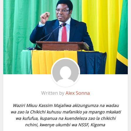
Written by
Alex Sonna
Waziri Mkuu Kassim Majaliwa akizungumza na wadau
wa zao la Chikichi kuhusu mafanikio ya mpango mkakati
wa kufufua, kupanua na kuendeleza zao la chikichi
nchini, kwenye ukumbi wa NSSF, Kigoma