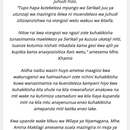
juhudi hizo.
“Tupo hapa kutekeleza mpango wa Serikali juu ya
utunzaji wa mazingira ikiwa ni
muendelezo wa juhudi
zilizoanzishwa na viongozi wetu wakuu wa kitaifa.
Nitoe rai kwa
viongozi wa ngazi zote kuhakikisha
tunasimamia maelekezo ya Serikali ya kuzuia
ukataji miti,
tuanze kutumia nishati mbadala kama gesi kwa ajili ya
kupikia kama
anavyosisitiza Rais wetu,” amesema Mhe.
Khamis
Aidha naibu waziri huyo ametoa maagizo kwa
wakurugenzi wa halmashauri zote nchini
kuhakikisha
kuwa wanasimamia na kuendeleza kampeni hiyo kwa
kuhakikisha kila
shule na kila mwanafunzi anakuwa na
mti wake na kuhimiza utamaduni wa kila Kaya
kupanda
miti na kila mtu anayenunua eneo kuhakikisha
amepanda miti katika eneo
lake.
Kwa upande wake Mkuu wa Wilaya ya Nyamagana, Mhe.
Amina Makilagi amesema
suala mazingira ni moja ya