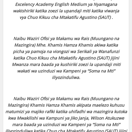
Excelency Academy English Medium ya Nyamagana
wakishiriki katika
zoezi la upandaji miti katika viwanja
vya Chuo Kikuu cha Mtakatifu Agustino (SAUT) .
Naibu Waziri Ofisi ya Makamu wa Rais (Muungano na
Mazingira) Mhe. Khamis Hamza Khamis
akiwa katika
picha ya pamoja na viongozi wa Serikali ya Wanafunzi
katika Chuo Kikuu cha
Mtakatifu Agustino (SAUT) jijini
Mwanza mara baada ya kushiriki zoezi la upandaji miti
wakati
wa uzinduzi wa Kampeni ya “Soma na Mti”
iliyozinduliwa.
Naibu Waziri Ofisi ya Makamu wa Rais (Muungano na
Mazingira) Khamis Hamza Khamis
akipata maelezo kuhusu
matumizi ya majiko rafiki katika uhifadhi wa mazingira kutoka
kwa
Mwakilishi wa Kampuni ya Jiko Janja, Wilson Atukuzwe
mara baada ya uzinduzi wa Kampeni
ya “Soma na Mti”
iliyozinduliwa katika Chuo cha Mtakatifu Agustino (SAUT) jijini