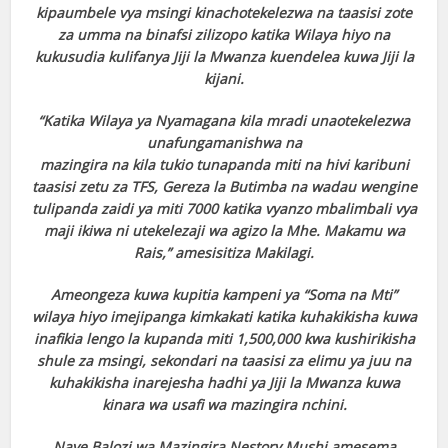
kipaumbele vya msingi kinachotekelezwa na taasisi zote
za
umma na binafsi zilizopo katika Wilaya hiyo na
kukusudia kulifanya Jiji la Mwanza
kuendelea kuwa Jiji la
kijani.
“Katika Wilaya ya Nyamagana kila mradi unaotekelezwa
unafungamanishwa na
mazingira na kila tukio tunapanda miti na hivi karibuni
taasisi zetu za TFS, Gereza la
Butimba na wadau wengine
tulipanda zaidi ya miti 7000 katika vyanzo mbalimbali vya
maji ikiwa ni utekelezaji wa agizo la Mhe. Makamu wa
Rais,” amesisitiza Makilagi.
Ameongeza kuwa kupitia kampeni ya “Soma na Mti”
wilaya hiyo imejipanga kimkakati
katika kuhakikisha kuwa
inafikia lengo la kupanda miti 1,500,000 kwa kushirikisha
shule
za msingi, sekondari na taasisi za elimu ya juu na
kuhakikisha inarejesha hadhi ya Jiji la
Mwanza kuwa
kinara wa usafi wa mazingira nchini.
Naye Balozi wa Mazingira Nestory Mushi amesema