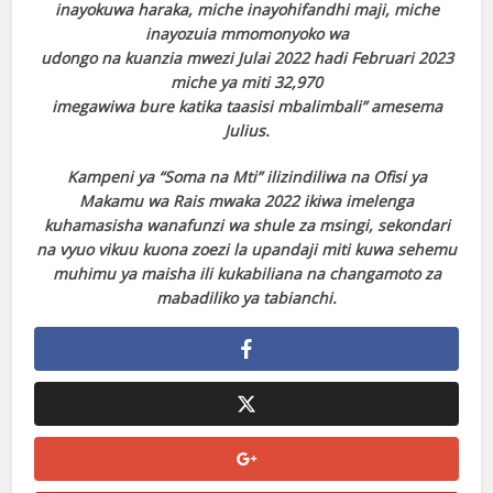
inayokuwa haraka, miche inayohifandhi maji, miche
inayozuia mmomonyoko wa
udongo na kuanzia mwezi Julai 2022 hadi Februari 2023
miche ya miti 32,970
imegawiwa bure katika taasisi mbalimbali” amesema
Julius.
Kampeni ya “Soma na Mti” ilizindiliwa na Ofisi ya
Makamu wa Rais mwaka 2022 ikiwa
imelenga
kuhamasisha wanafunzi wa shule za msingi, sekondari
na vyuo vikuu kuona
zoezi la upandaji miti kuwa sehemu
muhimu ya maisha ili kukabiliana na changamoto
za
mabadiliko ya tabianchi.