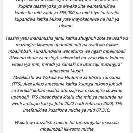
kupitia taasisi yake ya Mweka Site
wamefanikiwa
kuotesha miti zaidi ya 358,000 na miti hiyo inatarajia
kupandwa katika
Mikoa yote inayokabiliwa na hali ya
ukame.
Taasisi yetu inahamisha jamii katika shughuli zote za usafi wa
mazingira ikiwemo
upandaji miti na usafi wa fukwe
mbalimbali. Tunafundisha wanafunzi wa ngazi
mbalimbali
ikiwemo shule za msingi, sekondari na vyuo vikuu kuhusu
vitalu vya miti,
miradi ya samaki na utunzaji mazingira”
amesema Mushi.
Mwakilishi wa Wakala wa Huduma za Misitu Tanzania
(TFS), Alex Julius amesema
katika kuunga mkono juhudi
za Serikali kuhamasisha utunzaji wa mazingira ikiwemo
upandaji, TFS imeanzisha kitalu cha miti ya matunda na
vivuli ambapo kati ya Julai
2022 hadi Februari 2023, TFS
imefanikiwa kuzalisha miche ya miti 67,310.
Wakati wa kuzalisha miche hii tunazingatia masuala
mbalimbali ikiwemo miche