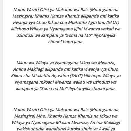
Naibu Waziri Ofisi ya Makamu wa Rais (Muungano na
Mazingira) Khamis Hamza Khamis
akipanda mti katika
viwanja vya Chuo Kikuu cha Mtakatifu Agustino (SAUT)
kilichopo Wilaya ya
Nyamagana jijini Mwanza wakati wa
uzinduzi wa kampeni ya “Soma na Mti” iliyofanyika
chuoni
hapo jana.
Mkuu wa Wilaya ya Nyamagana Mkoa wa Mwanza,
Amina Makilagi akipanda mti katika viwanja
vya Chuo
Kikuu cha Mtakatifu Agustino (SAUT) kilichopo Wilaya ya
Nyamagana mkoani
Mwanza wakati wa uzinduzi wa
kampeni ya “Soma na Mti” iliyofanyika chuoni jana.
Naibu Waziri Ofisi ya Makamu wa Rais (Muungano na
Mazingira) Mhe. Khamis Hamza Khamis
na Mkuu wa
Wilaya ya Nyamagana Mkoani Mwanza, Amina Makilagi
wakishuhudia wanafunzi
kutoka shule ya Awali ya