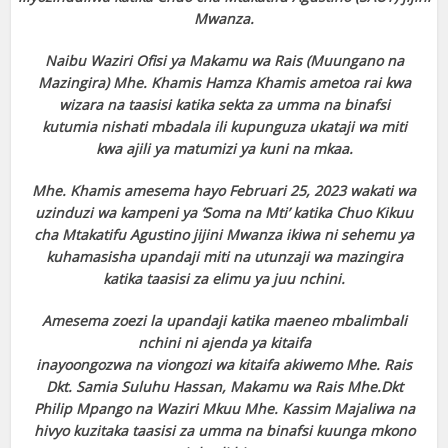
Mwanza.
Naibu Waziri Ofisi ya Makamu wa Rais (Muungano na
Mazingira) Mhe. Khamis Hamza
Khamis ametoa rai kwa
wizara na taasisi katika sekta za umma na binafsi
kutumia
nishati mbadala ili kupunguza ukataji wa miti
kwa ajili ya matumizi ya kuni na mkaa.
Mhe. Khamis amesema hayo Februari 25, 2023 wakati wa
uzinduzi wa kampeni ya
‘Soma na Mti’ katika Chuo Kikuu
cha Mtakatifu Agustino jijini Mwanza ikiwa ni sehemu
ya
kuhamasisha upandaji miti na utunzaji wa mazingira
katika taasisi za elimu ya juu
nchini.
Amesema zoezi la upandaji katika maeneo mbalimbali
nchini ni ajenda ya kitaifa
inayoongozwa na viongozi wa kitaifa akiwemo Mhe. Rais
Dkt. Samia Suluhu Hassan,
Makamu wa Rais Mhe.Dkt
Philip Mpango na Waziri Mkuu Mhe. Kassim Majaliwa na
hivyo kuzitaka taasisi za umma na binafsi kuunga mkono