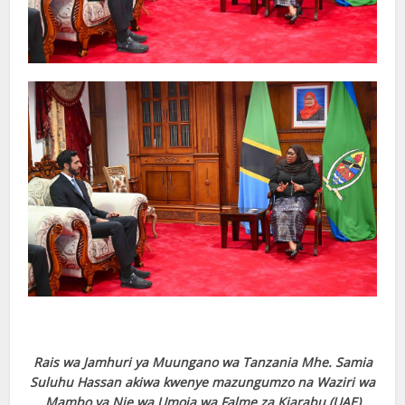
Rais wa Jamhuri ya Muungano wa Tanzania Mhe. Samia
Suluhu Hassan akiwa kwenye mazungumzo na Waziri wa
Mambo ya Nje wa Umoja wa Falme za Kiarabu (UAE)