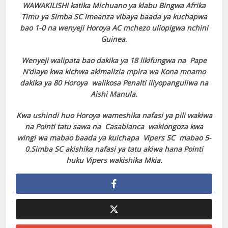
WAWAKILISHI katika Michuano ya klabu Bingwa Afrika
Timu ya Simba SC imeanza vibaya baada ya kuchapwa
bao 1-0 na wenyeji Horoya AC mchezo uliopigwa nchini
Guinea.
Wenyeji walipata bao dakika ya 18 likifungwa na Pape
N’diaye kwa kichwa akimalizia mpira wa Kona mnamo
dakika ya 80 Horoya walikosa Penalti iliyopanguliwa na
Aishi Manula.
Kwa ushindi huo Horoya wameshika nafasi ya pili wakiwa
na Pointi tatu sawa na Casablanca wakiongoza kwa
wingi wa mabao baada ya kuichapa Vipers SC mabao 5-
0.Simba SC akishika nafasi ya tatu akiwa hana Pointi
huku Vipers wakishika Mkia.