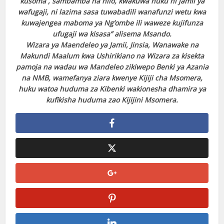
kusoma , sambamba na hilo, kwakuwa huku ni jamii ya
wafugaji, ni lazima sasa tuwabadili wanafunzi wetu kwa
kuwajengea maboma ya Ng’ombe ili waweze kujifunza
ufugaji wa kisasa” alisema Msando.
Wizara ya Maendeleo ya Jamii, Jinsia, Wanawake na
Makundi Maalum kwa Ushirikiano na Wizara za kisekta
pamoja na wadau wa Mandeleo zikiwepo Benki ya Azania
na NMB, wamefanya ziara kwenye Kijiji cha Msomera,
huku watoa huduma za Kibenki wakionesha dhamira ya
kufikisha huduma zao Kijijini Msomera.