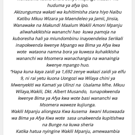
huduma ya afya ipo.
Akizungumza wakati wa kuhitimisha ziara hiyo Naibu
Katibu Mkuu Wizara ya Maendeleo ya Jamii, Jinsia,
Wanawake na Makundi Maalum Wakili Amoni Mpanju
aliwahakikishia wananchi hao kuwa pamoja na
kuboresha hali ya miundombinu inayoendelea Serikali
inapokwenda kwenye Mpango wa Bima ya Afya kwa
wote wataona namna bora ya kuweza kuhakikisha
wananchi wa Msomera wanachangia na wanaingia
kwenye mpango huo.
“Hapa kuna kaya zaidi ya 1,692 zenye wakazi zaidi ya elfu
9, ni rai yetu kuona Uongozi wa Wilaya chini ya
Mwenyekiti wa Kamati ya Ulinzi na Usalama Mhe. Mkuu
Wilaya,Wakili, Dkt. Albert Musando, tunapokwenda
kwenye Bima ya Afya kwa wote basi wananchi wa
Msomera waweze kujiunga.
Wakili Mpanju aliongeza Kwa kusema kwani Muswaada
wa Bima ya Afya Kwa wote sasa unakwenda kupitishwa
na Bunge na kuwa sheria
Katika hatua nyingine Wakili Mpanju, amewaambia