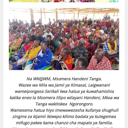
Na WMJJWM, Msomera Handeni Tanga.
Wazee wa Mila wa Jamii ya Kimasai, Laigwanani
wameipongeza Serikali kwa hatua ya kuwahamishia
katika eneo la Msomera lilipo wilayani Handeni, Mkoa wa
Tanga wakitokea Ngorongoro.
Wamesema hatua hiyo imewawezesha kufanya shughuli
zingine za kijamii ikiwepo kilimo badala ya kutegemea
mifugo pekee kama chanzo cha mapato ya familia.