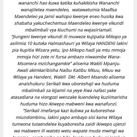
wananchi hao kuwa katika kuhakikisha Wananchi
wanajiletea maendeleo, watawatumia Maafisa
Maendeleo ya Jamii waliopo kwenye eneo husika kwa
shabaha yakuchechemua Maendeleo kwenye vikundi
mbalimbali vya kiuchumi na wajasiriamali.
“Jiungeni kwenye vikundi ili muweze kujipatia Mikopo ya
asilimia 10 kutoka Halmashauri ya Wilaya HANDENI lakini
pia kupitia Wizara yetu, ipo Mikopo hadi ya mtu mmoja
mmoja hizi zote ni fursa ambazo niwaombe Wana-
Msomera mzichangamkie” alisema Wakili Mpanju.
Awali akimkaribisha Naibu Katibu Mkuu, Mkuu wa
Wilaya ya Handeni, Wakili Dkt Albert Msando alisema
anaishukuru Serikali kwa uboreshaji wa huduma
mbalimbali za kijamii na yeye Kwa nafasi yake
atasadiana na viongozi wenzake kuendeleq kuziimarisha
huduma hizo ikiwepo mabweni kwa wanafunzi.
“Serikali imefanya kazi kubwa ya kuboreshea
miundombinu, lakini yapo ambayo sisi kama Wilaya
tumeona tutaendelea kuyaboresha zaidi ikiwepo ujenzi
wa mabweni ili watoto wetu wapate muda mwingi wa