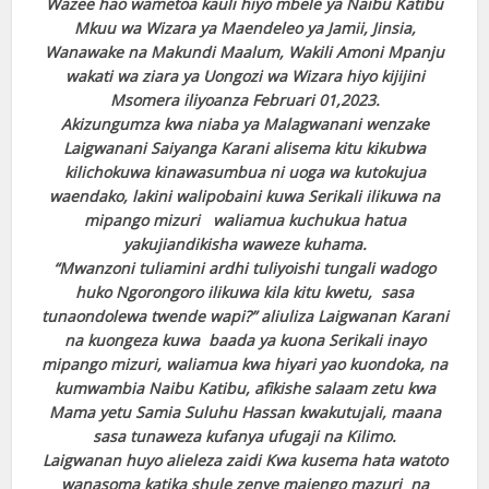
Wazee hao wametoa kauli hiyo mbele ya Naibu Katibu
Mkuu wa Wizara ya Maendeleo ya Jamii, Jinsia,
Wanawake na Makundi Maalum, Wakili Amoni Mpanju
wakati wa ziara ya Uongozi wa Wizara hiyo kijijini
Msomera iliyoanza Februari 01,2023.
Akizungumza kwa niaba ya Malagwanani wenzake
Laigwanani Saiyanga Karani alisema kitu kikubwa
kilichokuwa kinawasumbua ni uoga wa kutokujua
waendako, lakini walipobaini kuwa Serikali ilikuwa na
mipango mizuri waliamua kuchukua hatua
yakujiandikisha waweze kuhama.
“Mwanzoni tuliamini ardhi tuliyoishi tungali wadogo
huko Ngorongoro ilikuwa kila kitu kwetu, sasa
tunaondolewa twende wapi?” aliuliza Laigwanan Karani
na kuongeza kuwa baada ya kuona Serikali inayo
mipango mizuri, waliamua kwa hiyari yao kuondoka, na
kumwambia Naibu Katibu, afikishe salaam zetu kwa
Mama yetu Samia Suluhu Hassan kwakutujali, maana
sasa tunaweza kufanya ufugaji na Kilimo.
Laigwanan huyo alieleza zaidi Kwa kusema hata watoto
wanasoma katika shule zenye majengo mazuri na