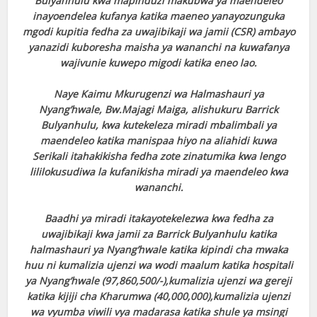
Bulyanhulu kwa mapinduzi makubwa ya maendeleo
inayoendelea kufanya katika maeneo yanayozunguka
mgodi kupitia fedha za uwajibikaji wa jamii (CSR) ambayo
yanazidi kuboresha maisha ya wananchi na kuwafanya
wajivunie kuwepo migodi katika eneo lao.
Naye Kaimu Mkurugenzi wa Halmashauri ya
Nyang’hwale, Bw.Majagi Maiga, alishukuru Barrick
Bulyanhulu, kwa kutekeleza miradi mbalimbali ya
maendeleo katika manispaa hiyo na aliahidi kuwa
Serikali itahakikisha fedha zote zinatumika kwa lengo
lililokusudiwa la kufanikisha miradi ya maendeleo kwa
wananchi.
Baadhi ya miradi itakayotekelezwa kwa fedha za
uwajibikaji kwa jamii za Barrick Bulyanhulu katika
halmashauri ya Nyang’hwale katika kipindi cha mwaka
huu ni kumalizia ujenzi wa wodi maalum katika hospitali
ya Nyang’hwale (97,860,500/-),kumalizia ujenzi wa gereji
katika kijiji cha Kharumwa (40,000,000),kumalizia ujenzi
wa vyumba viwili vya madarasa katika shule ya msingi