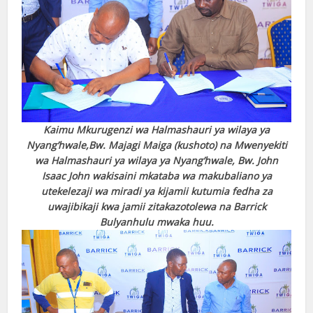
Kaimu Mkurugenzi wa Halmashauri ya wilaya ya
Nyang’hwale,Bw. Majagi Maiga (kushoto) na Mwenyekiti
wa Halmashauri ya wilaya ya Nyang’hwale, Bw. John
Isaac John wakisaini mkataba wa makubaliano ya
utekelezaji wa miradi ya kijamii kutumia fedha za
uwajibikaji kwa jamii zitakazotolewa na Barrick
Bulyanhulu mwaka huu.