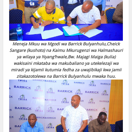
Meneja Mkuu wa Mgodi wa Barrick Bulyanhulu,Cheick
Sangare (kushoto) na Kaimu Mkurugenzi wa Halmashauri
ya wilaya ya Nyang’hwale,Bw. Majagi Maiga (kulia)
wakisaini mkataba wa makubaliano ya utekelezaji wa
miradi ya kijamii kutumia fedha za uwajibikaji kwa jamii
zitakazotolewa na Barrick Bulyanhulu mwaka huu.