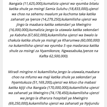
Ikangala (11,625,000),kumalizia ujenzi wa vyumba bitatu
katika shule ya msingi Samia Suluhu (18,833,000),ujenzi
wa choo na sehemu maalum ya kuchoma taka katika
zahanati ya Iyenze (14,279,250),kukamilisha ujenzi wa
jingo la maabara katika sekondari ya Mwingiro
(16,000,000),kumalizia jengo la utawala katika sekondari
ya Kaboha (67,602,000),kukamilisha ujenzi wa bwalo la
chakula katika shule ya msingi ya Kharumwa (60,000,000)
na kukamilisha ujenzi wa vyumba 5 vya madarasa katika
shule za msingi za Nyamikonze, Ngwasabuka,Iyenze na
Kafita 62,500,000).
Miradi mingine ni kukamilisha jengo la utawala,maabara
choo na mfumo wa maji katika shule ya sekondari ya
Nyamtukuza (51,169,200),ujenzi wa kituo cha mabasi
katika kijiji cha Ikangala (170,000,000),kukamilisha ujenzi
wa zahanati ya Mwingiro (74,178,450),kukamilisha ujenzi
wa jengo la dharura hospitali ya Mwingiro
(69,250,000),kukamilisha ujenzi wa zahanati ya Nyijundu