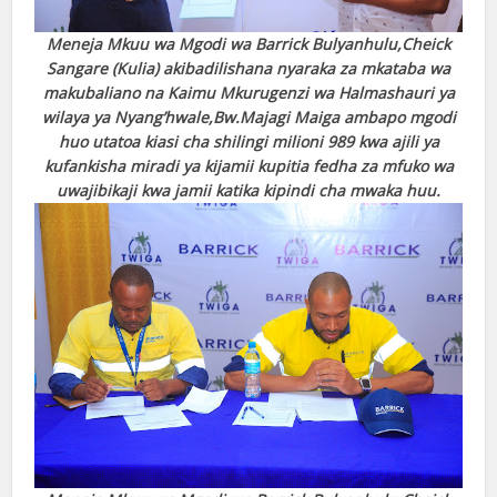
Meneja Mkuu wa Mgodi wa Barrick Bulyanhulu,Cheick
Sangare (Kulia) akibadilishana nyaraka za mkataba wa
makubaliano na Kaimu Mkurugenzi wa Halmashauri ya
wilaya ya Nyang’hwale,Bw.Majagi Maiga ambapo mgodi
huo utatoa kiasi cha shilingi milioni 989 kwa ajili ya
kufankisha miradi ya kijamii kupitia fedha za mfuko wa
uwajibikaji kwa jamii katika kipindi cha mwaka huu.