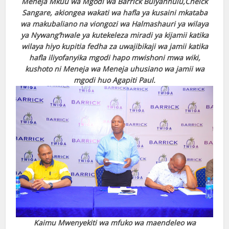
Meneja Mkuu wa Mgodi wa Barrick Bulyanhulu,Cheick
Sangare, akiongea wakati wa hafla ya kusaini mkataba
wa makubaliano na viongozi wa Halmashauri ya wilaya
ya Nywang’hwale ya kutekeleza miradi ya kijamii katika
wilaya hiyo kupitia fedha za uwajibikaji wa jamii katika
hafla iliyofanyika mgodi hapo mwishoni mwa wiki,
kushoto ni Meneja wa Meneja uhusiano wa jamii wa
mgodi huo Agapiti Paul.
Kaimu Mwenyekiti wa mfuko wa maendeleo wa