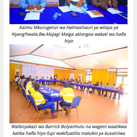
Kaimu Mkurugenzi wa Halmashauri ya wilaya ya
Nyang’hwale,Bw.Majagi Maiga akiongea wakati wa hafla
hiyo
Wafanyakazi wa Barrick Bulyanhulu na wageni waalikwa
katika hafla hiyo fupi wakifuatilia matukio ya kusainiwa