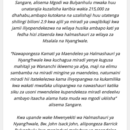
Sangare, alisema Mgodi wa Bulyanhulu mwaka huu
unatarajia kuzalisha karibia wakia 215,000 za
dhahabu,ambapo kutokana na uzalishaji huu utatenga
shilingi bilioni 2.9 kwa ajili ya miradi ya uwajibikaji kwa
jamii iliyopendekezwa na wilaya husika ambapo kati ya
fedha hizi zitaenda kwa halmashauri za wilaya za
Msalala na Nyang’wale.
“Nawapongeza Kamati ya Maendeleo ya Halmashauri ya
Nyang’hwale kwa kuchagua miradi yenye kugusa
mahitaji ya Wananchi ikiwemo ya afya, maji na elimu
sambamba na miradi mingine ya maendeleo, natumaini
miradi hii itatekelezwa kama ilivyopangwa na kukamilika
kwa wakati mwafaka uliopangwa na nawashauri katika
siku za usoni mwendelee kupendekeza miradi endeelvu
ambayo itaacha alama hata muda wa mgodi ukiisha”
alisema Sangare.
Kwa upande wake Mwenyekiti wa Halmashauri ya
Nyang’hwale, Bw. John Isack John, aliipongeza Barrick