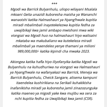
***
Mgodi wa Barrick Bulyanhulu, uliopo wilayani Msalala
mkoani Geita unazidi kuboresha maisha ya Wananchi
wanaoishi katika Halmashauri ya Nyang’hwale kupitia
miradi mbalimbali inayotekelezwa kupitia fedha za
uwajibikaji kwa jamii ambapo mwishoni mwa wiki
viongozi wa Mgodi huo na halmashauri hiyo walisaini
mkataba wa makubaliano wa kutekeleza miradi
mbalimbali ya maendeleo yenye thamani ya milioni
989,000,000/- katika kipindi cha mwaka 2023.
Akiongea katika hafla hiyo iliyofanyika katika Mgodi wa
Bulyanhulu na kuhudhuriwa na viongozi wa Halmashauri
ya Nyang’hwale na wafanyakazi wa Barrick, Meneja wa
Barrick Bulyanhulu, Cheick Sangare, alisema kampuni
itaendelea kushirikiana na Serikali kuhakikisha
inafanikisha miradi ya kuboresha jamii zinazozunguka
katika maeneo ya migodi yake kwa mujibu wa sera za
nchi kupitia fedha za Uwajibikaji kwa jamii (CSR).