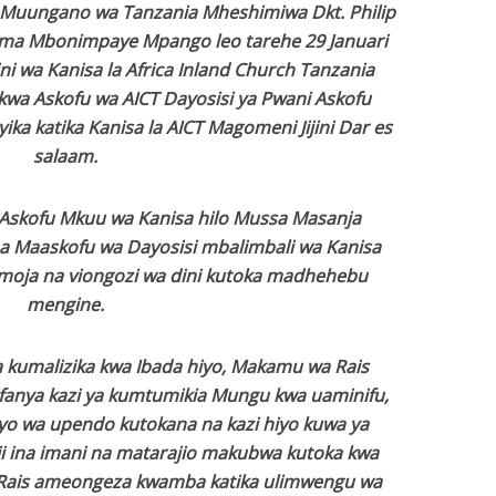
 Muungano wa Tanzania Mheshimiwa Dkt. Philip
a Mbonimpaye Mpango leo tarehe 29 Januari
wa Kanisa la Africa Inland Church Tanzania
ikwa Askofu wa AICT Dayosisi ya Pwani Askofu
ika katika Kanisa la AICT Magomeni Jijini Dar es
salaam.
Askofu Mkuu wa Kanisa hilo Mussa Masanja
 Maaskofu wa Dayosisi mbalimbali wa Kanisa
 pamoja na viongozi wa dini kutoka madhehebu
mengine.
kumalizika kwa Ibada hiyo, Makamu wa Rais
ifanya kazi ya kumtumikia Mungu kwa uaminifu,
yo wa upendo kutokana na kazi hiyo kuwa ya
 ina imani na matarajio makubwa kutoka kwa
 Rais ameongeza kwamba katika ulimwengu wa