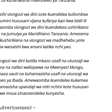
 za kuharakisha maendeleo ya Tanzania.
hi viongozi wa dini zote kuendelea kuliombea
ini hususani vijana kufanya kazi kwa bidii ili
aomba viongozi wa dini kuendeleza ushirikiano
i na Jumuiya ya Maridhiano Tanzania. Amesema
di kushirikiana na viongozi wa madhehebu yote
a wanaishi kwa amani katika nchi yao.
ozi wa dini kutilia mkazo usafi na utunzaji wa
na na nafasi waliopewa na Mwenyezi Mungu,
aza sauti na kuhamasisha usafi na utunzaji wa
neo ya Ibada. Amewaomba kuendelea kukemea
hamasisha upandaji wa miti nchini kote hususan
 wa mvua zinazoendelea kunyesha.
Advertisement –