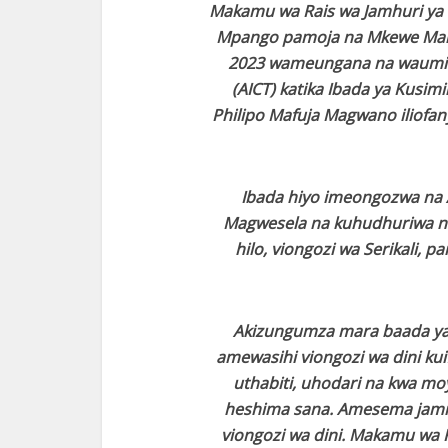
Makamu wa Rais wa Jamhuri ya
Mpango pamoja na Mkewe Mam
2023 wameungana na waumini 
(AICT) katika Ibada ya Kusim
Philipo Mafuja Magwano iliofany
Ibada hiyo imeongozwa na 
Magwesela na kuhudhuriwa na
hilo, viongozi wa Serikali,
Akizungumza mara baada ya 
amewasihi viongozi wa dini ku
uthabiti, uhodari na kwa mo
heshima sana. Amesema jamii
viongozi wa dini. Makamu wa