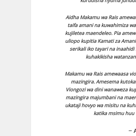
kurudisha nyuma juhudi
Aidha Makamu wa Rais amewasi
taifa amani na kuwahimiza waum
kujiletea maendeleo. Pia amew
uliopo kupitia Kamati za Aman
serikali iko tayari na inaahi
kuhakikisha watanzani
Makamu wa Rais amewaasa viong
mazingira. Amesema kutoka
Viongozi wa dini wanaweza kup
mazingira majumbani na mae
ukataji hovyo wa misitu na ku
katika msimu huu
– 