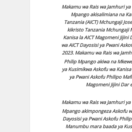
Makamu wa Rais wa Jamhuri ya
Mpango akisalimiana na Kat
Tanzania (AICT) Mchungaji Jos
kikristo Tanzania Mchungaji 
Kanisa la AICT Magomeni Jijini
wa AICT Dayosisi ya Pwani Asko
2023.
Makamu wa Rais wa Jamh
Philip Mpango akiwa na Mkew
ya Kusimikwa Askofu wa Kanisa l
ya Pwani Askofu Philipo Mafu
Magomeni Jijini Dar 
Makamu wa Rais wa Jamhuri ya
Mpango akimpongeza Askofu wa K
Dayosisi ya Pwani Askofu Phil
Manumbu mara baada ya Kusimi