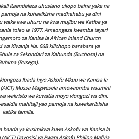
li itaendeleza uhusiano uliopo baina yake na
i pamoja na kuhakikisha madhehebu ya dini
u wake kwa uhuru na kwa mujibu wa Katiba ya
ania toleo la 1977. Ameongeza kwamba tayari
hangamoto za Kanisa la African Inland Church
i wa Kiwanja Na. 66B kilichopo barabara ya
hule za Sekondari za Kahunda (Buchosa) na
Buhima (Busega).
akiongoza Ibada hiyo Askofu Mkuu wa Kanisa la
ia (AICT) Mussa Magwesela amewaomba waumini
a wakristo wa kuwatia moyo viongozi wa dini,
asaidia mahitaji yao pamoja na kuwakaribisha
katika familia.
a baada ya kusimikwa kuwa Askofu wa Kanisa la
 (AICT) Dayosisi ya Pwani Askofu Philipo Mafuja