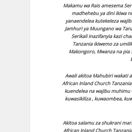
Makamu wa Rais amesema Serika
madhehebu ya dini ikiwa n
yanaendelea kutekeleza wajib
Jamhuri ya Muungano wa Tanz
Serikali inazifanyia kazi c
Tanzania ikiwemo za umilik
Makongoro, Mwanza na pia S
Awali akitoa Mahubiri wakati 
African Inland Church Tanzan
kuendelea na wajibu muhimu w
kuwasikiliza , kuwaombea, kuw
Akitoa salamu za shukrani mar
African Inland Church Tanzania