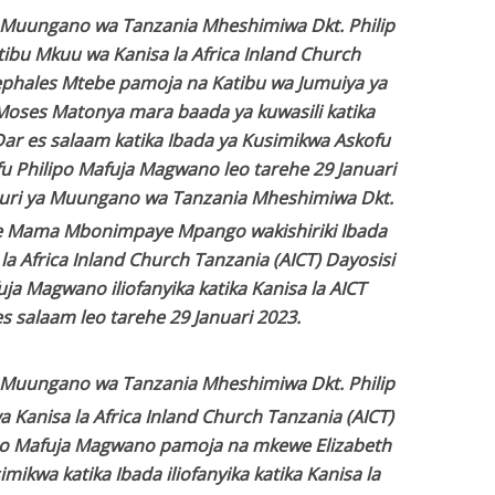
 Muungano wa Tanzania Mheshimiwa Dkt. Philip
ibu Mkuu wa Kanisa la Africa Inland Church
ephales Mtebe pamoja na Katibu wa Jumuiya ya
Moses Matonya mara baada ya kuwasili katika
 Dar es salaam katika Ibada ya Kusimikwa Askofu
fu Philipo Mafuja Magwano leo tarehe 29 Januari
uri ya Muungano wa Tanzania Mheshimiwa Dkt.
e Mama Mbonimpaye Mpango wakishiriki Ibada
a Africa Inland Church Tanzania (AICT) Dayosisi
ja Magwano iliofanyika katika Kanisa la AICT
es salaam leo tarehe 29 Januari 2023.
 Muungano wa Tanzania Mheshimiwa Dkt. Philip
anisa la Africa Inland Church Tanzania (AICT)
ipo Mafuja Magwano pamoja na mkewe Elizabeth
kwa katika Ibada iliofanyika katika Kanisa la