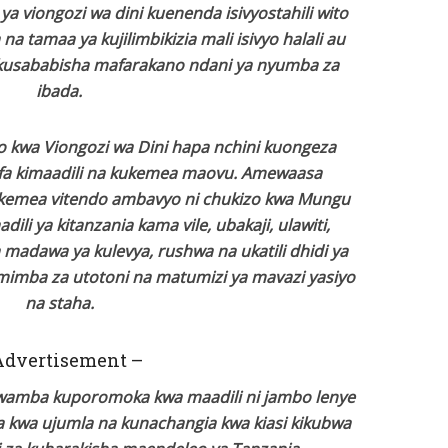
ya viongozi wa dini kuenenda isivyostahili wito
 tamaa ya kujilimbikizia mali isivyo halali au
kusababisha mafarakano ndani ya nyumba za
ibada.
 kwa Viongozi wa Dini hapa nchini kuongeza
taifa kimaadili na kukemea maovu. Amewaasa
kukemea vitendo ambavyo ni chukizo kwa Mungu
li ya kitanzania kama vile, ubakaji, ulawiti,
madawa ya kulevya, rushwa na ukatili dhidi ya
imba za utotoni na matumizi ya mavazi yasiyo
na staha.
Advertisement –
amba kuporomoka kwa maadili ni jambo lenye
fa kwa ujumla na kunachangia kwa kiasi kikubwa