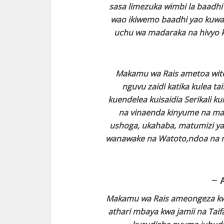
sasa limezuka wimbi la baadhi 
wao ikiwemo baadhi yao kuwa na
uchu wa madaraka na hivyo 
Makamu wa Rais ametoa wito
nguvu zaidi katika kulea 
kuendelea kuisaidia Serikali 
na vinaenda kinyume na maadi
ushoga, ukahaba, matumizi ya 
wanawake na Watoto,ndoa na m
– 
Makamu wa Rais ameongeza kw
athari mbaya kwa jamii na Tai