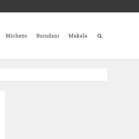
Michezo
Burudani
Makala