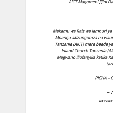
AICT Magomeni Jijini Da
Makamu wa Rais wa Jamhuri ya
Mpango akizungumza na waumini
Tanzania (AICT) mara baada ya
Inland Church Tanzania (AI
Magwano iliofanyika katika Ka
tar
PICHA – 
– 
******