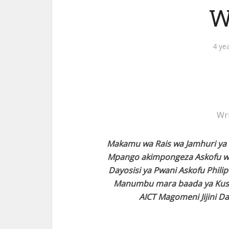
W
4 ye
Wr
Makamu wa Rais wa Jamhuri ya
Mpango akimpongeza Askofu wa K
Dayosisi ya Pwani Askofu Phil
Manumbu mara baada ya Kusimi
AICT Magomeni Jijini Da