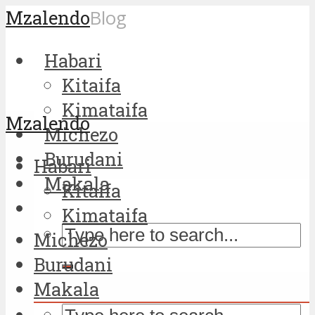
Mzalendo
Blog
Habari
Kitaifa
Kimataifa
Mzalendo
Michezo
Burudani
Habari
Makala
Kitaifa
Kimataifa
Michezo
Burudani
Makala