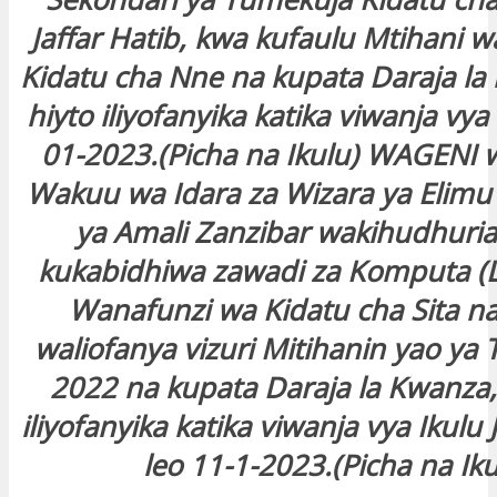
Jaffar Hatib, kwa kufaulu Mtihani w
Kidatu cha Nne na kupata Daraja la
hiyto iliyofanyika katika viwanja vya 
01-2023.(Picha na Ikulu)
WAGENI w
Wakuu wa Idara za Wizara ya Elim
ya Amali Zanzibar wakihudhuria
kukabidhiwa zawadi za Komputa (
Wanafunzi wa Kidatu cha Sita n
waliofanya vizuri Mitihanin yao ya
2022 na kupata Daraja la Kwanza,
iliyofanyika katika viwanja vya Ikulu J
leo 11-1-2023.(Picha na Ik