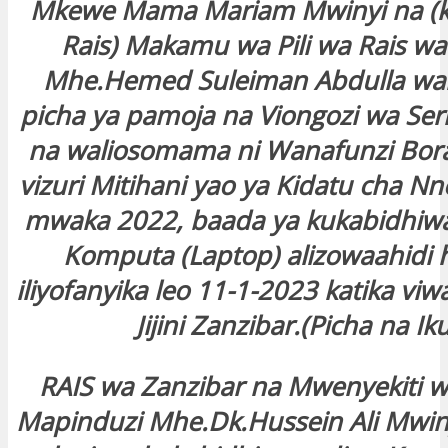
Mkewe Mama Mariam Mwinyi na (k
Rais) Makamu wa Pili wa Rais wa
Mhe.Hemed Suleiman Abdulla wak
picha ya pamoja na Viongozi wa Seri
na waliosomama ni Wanafunzi Bora
vizuri Mitihani yao ya Kidatu cha Nn
mwaka 2022, baada ya kukabidhiwa
Komputa (Laptop) alizowaahidi h
iliyofanyika leo 11-1-2023 katika viw
Jijini Zanzibar.(Picha na Ik
RAIS wa Zanzibar na Mwenyekiti w
Mapinduzi Mhe.Dk.Hussein Ali Mwiny