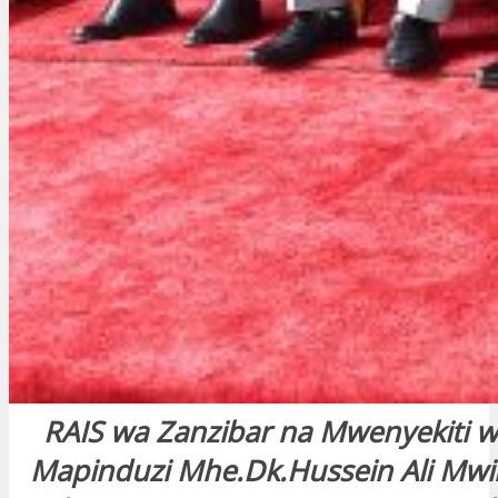
RAIS wa Zanzibar na Mwenyekiti w
Mapinduzi Mhe.Dk.Hussein Ali Mwi