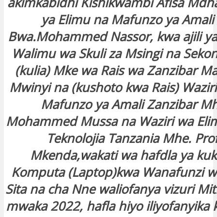
akimkabidhi Kishikwambi Afisa Mdh
ya Elimu na Mafunzo ya Amal
Bwa.Mohammed Nassor, kwa ajili ya
Walimu wa Skuli za Msingi na Seko
(kulia) Mke wa Rais wa Zanzibar 
Mwinyi na (kushoto kwa Rais) Wazir
Mafunzo ya Amali Zanzibar Mhe
Mohammed Mussa na Waziri wa Elim
Teknolojia Tanzania Mhe. Prof
Mkenda,wakati wa hafdla ya ku
Komputa (Laptop)kwa Wanafunzi wa
Sita na cha Nne waliofanya vizuri Mi
mwaka 2022, hafla hiyo iliyofanyika 