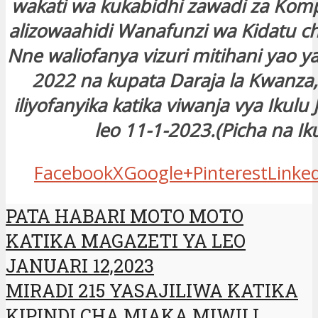
wakati wa kukabidhi zawadi za Komp
alizowaahidi Wanafunzi wa Kidatu ch
Nne waliofanya vizuri mitihani yao y
2022 na kupata Daraja la Kwanza,
iliyofanyika katika viwanja vya Ikulu J
leo 11-1-2023.(Picha na Ik
Facebook
X
Google+
Pinterest
Linke
PATA HABARI MOTO MOTO
KATIKA MAGAZETI YA LEO
JANUARI 12,2023
MIRADI 215 YASAJILIWA KATIKA
KIPINDI CHA MIAKA MIWILI