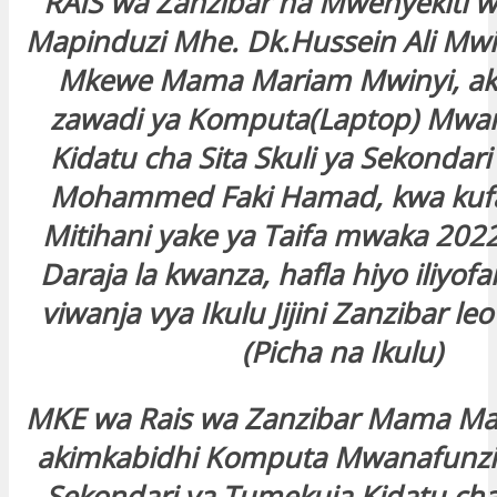
RAIS wa Zanzibar na Mwenyekiti w
Mapinduzi Mhe. Dk.Hussein Ali Mwi
Mkewe Mama Mariam Mwinyi, ak
zawadi ya Komputa(Laptop) Mwa
Kidatu cha Sita Skuli ya Sekonda
Mohammed Faki Hamad, kwa kufa
Mitihani yake ya Taifa mwaka 202
Daraja la kwanza, hafla hiyo iliyofa
viwanja vya Ikulu Jijini Zanzibar le
(Picha na Ikulu)
MKE wa Rais wa Zanzibar Mama Ma
akimkabidhi Komputa Mwanafunzi 
Sekondari ya Tumekuja Kidatu cha