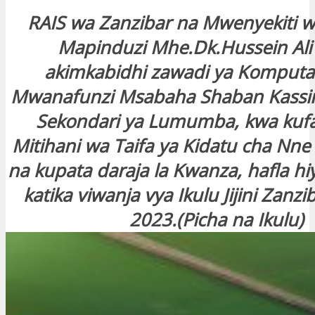
RAIS wa Zanzibar na Mwenyekiti w
Mapinduzi Mhe.Dk.Hussein Ali
akimkabidhi zawadi ya Komputa
Mwanafunzi Msabaha Shaban Kassim
Sekondari ya Lumumba, kwa kufa
Mitihani wa Taifa ya Kidatu cha Nn
na kupata daraja la Kwanza, hafla hiy
katika viwanja vya Ikulu Jijini Zanzi
2023.(Picha na Ikulu)