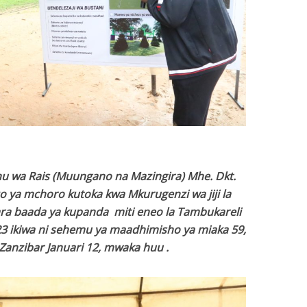
mu wa Rais (Muungano na Mazingira) Mhe. Dkt.
o ya mchoro kutoka kwa Mkurugenzi wa jiji la
a baada ya kupanda miti eneo la Tambukareli
023 ikiwa ni sehemu ya maadhimisho ya miaka 59,
Zanzibar Januari 12, mwaka huu .