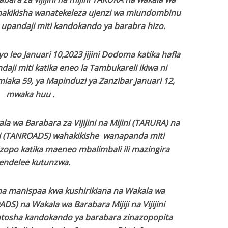
akikisha wanatekeleza ujenzi wa miundombinu
 upandaji miti kandokando ya barabra hizo.
 leo Januari 10,2023 jijini Dodoma katika hafla
daji miti katika eneo la Tambukareli ikiwa ni
ka 59, ya Mapinduzi ya Zanzibar Januari 12,
mwaka huu .
a wa Barabara za Vijijini na Mijini (TARURA) na
i (TANROADS) wahakikishe wanapanda miti
zopo katika maeneo mbalimbali ili mazingira
endelee kutunzwa.
 na manispaa kwa kushirikiana na Wakala wa
S) na Wakala wa Barabara Mijiji na Vijijini
utosha kandokando ya barabara zinazopopita