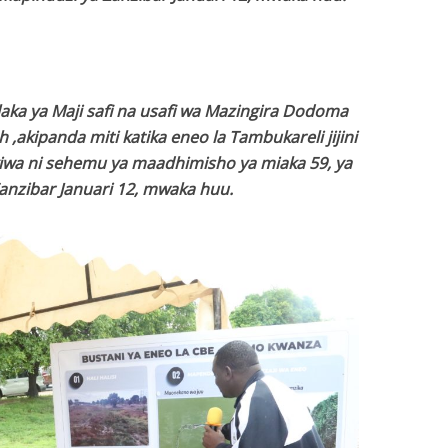
ka ya Maji safi na usafi wa Mazingira Dodoma
akipanda miti katika eneo la Tambukareli jijini
kiwa ni sehemu ya maadhimisho ya miaka 59, ya
anzibar Januari 12, mwaka huu.