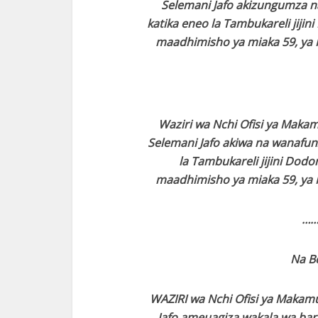
Selemani Jafo akizungumza na
katika eneo la Tambukareli jijin
maadhimisho ya miaka 59, ya M
Waziri wa Nchi Ofisi ya Maka
Selemani Jafo akiwa na wanafunzi
la Tambukareli jijini Dodo
maadhimisho ya miaka 59, ya M
……
Na B
WAZIRI wa Nchi Ofisi ya Makam
Jafo ameuagiza wakala wa bara