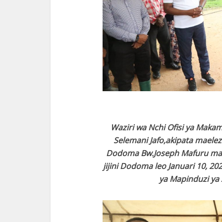
Waziri wa Nchi Ofisi ya Maka
Selemani Jafo,akipata maelez
Dodoma Bw.Joseph Mafuru mar
jijini Dodoma leo Januari 10, 2
ya Mapinduzi ya 