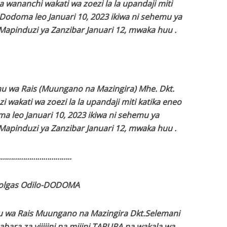
 wananchi wakati wa zoezi la la upandaji miti
i Dodoma leo Januari 10, 2023 ikiwa ni sehemu ya
apinduzi ya Zanzibar Januari 12, mwaka huu .
mu wa Rais (Muungano na Mazingira) Mhe. Dkt.
 wakati wa zoezi la la upandaji miti katika eneo
ma leo Januari 10, 2023 ikiwa ni sehemu ya
apinduzi ya Zanzibar Januari 12, mwaka huu .
……………………………..
olgas Odilo-DODOMA
u wa Rais Muungano na Mazingira Dkt.Selemani
bara za vijijini na mijini TARURA na wakala wa