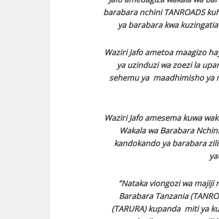
barabara nchini TANROADS kuh
ya barabara kwa kuzingatia
Waziri Jafo ametoa maagizo hayo
ya uzinduzi wa zoezi la upan
sehemu ya maadhimisho ya mia
Waziri Jafo amesema kuwa wakal
Wakala wa Barabara Nchin
kandokando ya barabara zili
ya
”Nataka viongozi wa majiji
Barabara Tanzania (TANROAD
(TARURA) kupanda miti ya k