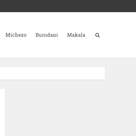
Michezo
Burudani
Makala