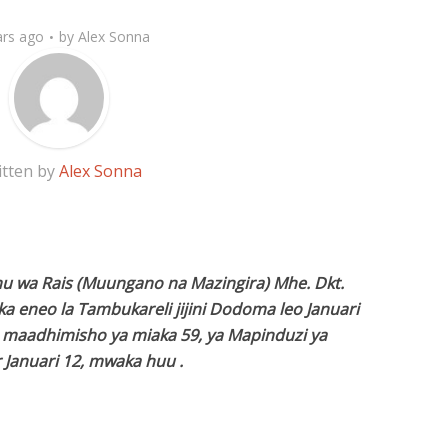
ars ago
by
Alex Sonna
itten by
Alex Sonna
mu wa Rais (Muungano na Mazingira) Mhe. Dkt.
ka eneo la Tambukareli jijini Dodoma leo Januari
a maadhimisho ya miaka 59, ya Mapinduzi ya
 Januari 12, mwaka huu .