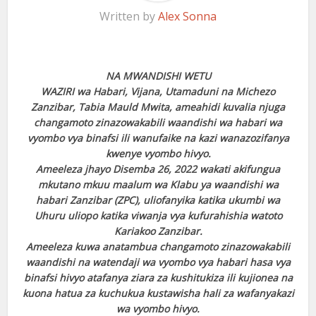
Written by
Alex Sonna
NA MWANDISHI WETU
WAZIRI wa Habari, Vijana, Utamaduni na Michezo
Zanzibar, Tabia Mauld Mwita, ameahidi kuvalia njuga
changamoto zinazowakabili waandishi wa habari wa
vyombo vya binafsi ili wanufaike na kazi wanazozifanya
kwenye vyombo hivyo.
Ameeleza jhayo Disemba 26, 2022 wakati akifungua
mkutano mkuu maalum wa Klabu ya waandishi wa
habari Zanzibar (ZPC), uliofanyika katika ukumbi wa
Uhuru uliopo katika viwanja vya kufurahishia watoto
Kariakoo Zanzibar.
Ameeleza kuwa anatambua changamoto zinazowakabili
waandishi na watendaji wa vyombo vya habari hasa vya
binafsi hivyo atafanya ziara za kushitukiza ili kujionea na
kuona hatua za kuchukua kustawisha hali za wafanyakazi
wa vyombo hivyo.