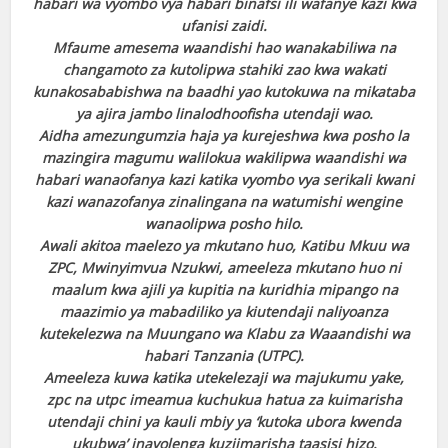
habari wa vyombo vya habari binafsi ili wafanye kazi kwa
ufanisi zaidi.
Mfaume amesema waandishi hao wanakabiliwa na
changamoto za kutolipwa stahiki zao kwa wakati
kunakosababishwa na baadhi yao kutokuwa na mikataba
ya ajira jambo linalodhoofisha utendaji wao.
Aidha amezungumzia haja ya kurejeshwa kwa posho la
mazingira magumu walilokua wakilipwa waandishi wa
habari wanaofanya kazi katika vyombo vya serikali kwani
kazi wanazofanya zinalingana na watumishi wengine
wanaolipwa posho hilo.
Awali akitoa maelezo ya mkutano huo, Katibu Mkuu wa
ZPC, Mwinyimvua Nzukwi, ameeleza mkutano huo ni
maalum kwa ajili ya kupitia na kuridhia mipango na
maazimio ya mabadiliko ya kiutendaji naliyoanza
kutekelezwa na Muungano wa Klabu za Waaandishi wa
habari Tanzania (UTPC).
Ameeleza kuwa katika utekelezaji wa majukumu yake,
zpc na utpc imeamua kuchukua hatua za kuimarisha
utendaji chini ya kauli mbiy ya ‘kutoka ubora kwenda
ukubwa’ inayolenga kuziimarisha taasisi hizo.