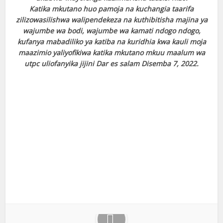
Katika mkutano huo pamoja na kuchangia taarifa
zilizowasilishwa walipendekeza na kuthibitisha majina ya
wajumbe wa bodi, wajumbe wa kamati ndogo ndogo,
kufanya mabadiliko ya katiba na kuridhia kwa kauli moja
maazimio yaliyofikiwa katika mkutano mkuu maalum wa
utpc uliofanyika jijini Dar es salam Disemba 7, 2022.
Facebook
X
Google+
Pinterest
LinkedIn