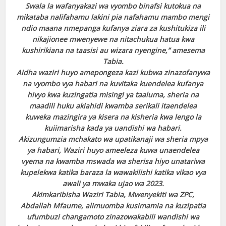
Swala la wafanyakazi wa vyombo binafsi kutokua na
mikataba nalifahamu lakini pia nafahamu mambo mengi
ndio maana nmepanga kufanya ziara za kushitukiza ili
nikajionee mwenyewe na nitachukua hatua kwa
kushirikiana na taasisi au wizara nyengine,” amesema
Tabia.
Aidha waziri huyo amepongeza kazi kubwa zinazofanywa
na vyombo vya habari na kuvitaka kuendelea kufanya
hivyo kwa kuzingatia misingi ya taaluma, sheria na
maadili huku akiahidi kwamba serikali itaendelea
kuweka mazingira ya kisera na kisheria kwa lengo la
kuiimarisha kada ya uandishi wa habari.
Akizungumzia mchakato wa upatikanaji wa sheria mpya
ya habari, Waziri huyo ameeleza kuwa unaendelea
vyema na kwamba mswada wa sherisa hiyo unatariwa
kupelekwa katika baraza la wawakilishi katika vikao vya
awali ya mwaka ujao wa 2023.
Akimkaribisha Waziri Tabia, Mwenyekiti wa ZPC,
Abdallah Mfaume, alimuomba kusimamia na kuzipatia
ufumbuzi changamoto zinazowakabili wandishi wa