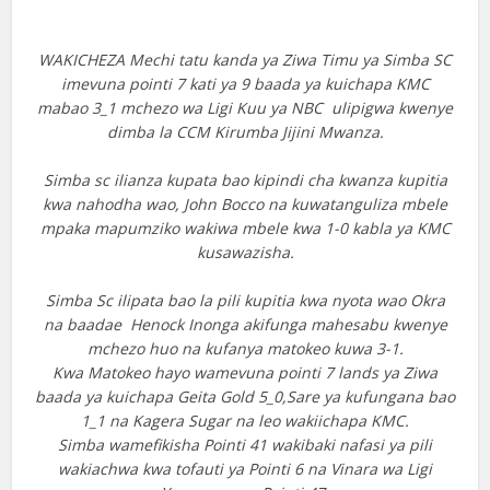
WAKICHEZA Mechi tatu kanda ya Ziwa Timu ya Simba SC
imevuna pointi 7 kati ya 9 baada ya kuichapa KMC
mabao 3_1 mchezo wa Ligi Kuu ya NBC ulipigwa kwenye
dimba la CCM Kirumba Jijini Mwanza.
Simba sc ilianza kupata bao kipindi cha kwanza kupitia
kwa nahodha wao, John Bocco na kuwatanguliza mbele
mpaka mapumziko wakiwa mbele kwa 1-0 kabla ya KMC
kusawazisha.
Simba Sc ilipata bao la pili kupitia kwa nyota wao Okra
na baadae Henock Inonga akifunga mahesabu kwenye
mchezo huo na kufanya matokeo kuwa 3-1.
Kwa Matokeo hayo wamevuna pointi 7 lands ya Ziwa
baada ya kuichapa Geita Gold 5_0,Sare ya kufungana bao
1_1 na Kagera Sugar na leo wakiichapa KMC.
Simba wamefikisha Pointi 41 wakibaki nafasi ya pili
wakiachwa kwa tofauti ya Pointi 6 na Vinara wa Ligi