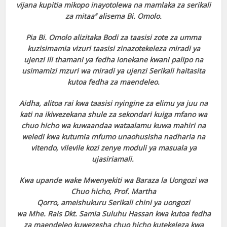
vijana kupitia mikopo inayotolewa na mamlaka za serikali
za mitaa’’ alisema Bi. Omolo.
Pia Bi. Omolo alizitaka Bodi za taasisi zote za umma
kuzisimamia vizuri taasisi zinazotekeleza miradi ya
ujenzi ili thamani ya fedha ionekane kwani palipo na
usimamizi mzuri wa miradi ya ujenzi Serikali haitasita
kutoa fedha za maendeleo.
Aidha, alitoa rai kwa taasisi nyingine za elimu ya juu na
kati na ikiwezekana shule za sekondari kuiga mfano wa
chuo hicho wa kuwaandaa wataalamu kuwa mahiri na
weledi kwa kutumia mfumo unaohusisha nadharia na
vitendo, vilevile kozi zenye moduli ya masuala ya
ujasiriamali.
Kwa upande wake Mwenyekiti wa Baraza la Uongozi wa
Chuo hicho, Prof. Martha
Qorro, ameishukuru Serikali chini ya uongozi
wa Mhe. Rais Dkt. Samia Suluhu Hassan kwa kutoa fedha
za maendeleo kuwezesha chuo hicho kutekeleza kwa