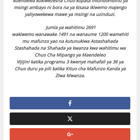
kuendelea kukiwezesha Chuo kupata miundombinu ya
msingi ambayo ni bora na ya kisasa ikiwemo majengo
yaliyowekewa mawe ya msingi na uzinduzi.
Jumla ya wahitimu 2691
wakiwemo wanawake 1491 na wanaume 1200 wamehiti
mu mafunzo yao na kutunukiwa Astashahada
Stashahada na Shahada ya kwanza kwa wahitimu wa
Chuo Cha Mipango ya Maendeleo
Vijijini katika programu 3 kwenye mahafali ya 36 ya
Chuo duru ya pili katika Kituo cha Mafunzo Kanda ya
Ziwa Mwanza.