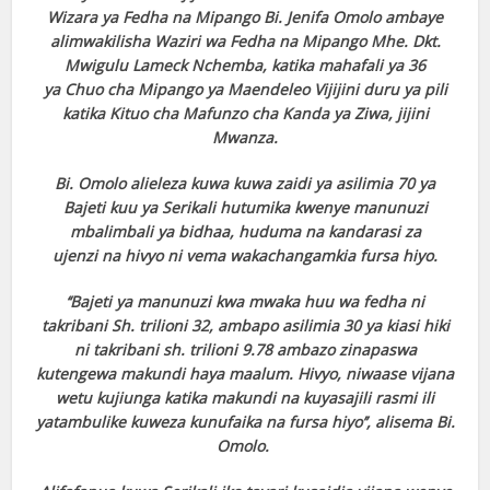
Wizara ya Fedha na Mipango Bi. Jenifa Omolo ambaye
alimwakilisha Waziri wa Fedha na Mipango Mhe. Dkt.
Mwigulu Lameck Nchemba, katika mahafali ya 36
ya Chuo cha Mipango ya Maendeleo Vijijini duru ya pili
katika Kituo cha Mafunzo cha Kanda ya Ziwa, jijini
Mwanza.
Bi. Omolo alieleza kuwa kuwa zaidi ya asilimia 70 ya
Bajeti kuu ya Serikali hutumika kwenye manunuzi
mbalimbali ya bidhaa, huduma na kandarasi za
ujenzi na hivyo ni vema wakachangamkia fursa hiyo.
‘‘Bajeti ya manunuzi kwa mwaka huu wa fedha ni
takribani Sh. trilioni 32, ambapo asilimia 30 ya kiasi hiki
ni takribani sh. trilioni 9.78 ambazo zinapaswa
kutengewa makundi haya maalum. Hivyo, niwaase vijana
wetu kujiunga katika makundi na kuyasajili rasmi ili
yatambulike kuweza kunufaika na fursa hiyo’’, alisema Bi.
Omolo.