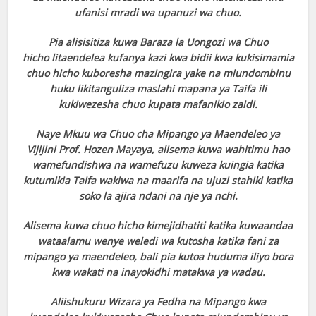
ufanisi mradi wa upanuzi wa chuo.
Pia alisisitiza kuwa Baraza la Uongozi wa Chuo
hicho litaendelea kufanya kazi kwa bidii kwa kukisimamia
chuo hicho kuboresha mazingira yake na miundombinu
huku likitanguliza maslahi mapana ya Taifa ili
kukiwezesha chuo kupata mafanikio zaidi.
Naye Mkuu wa Chuo cha Mipango ya Maendeleo ya
Vijijini Prof. Hozen Mayaya, alisema kuwa wahitimu hao
wamefundishwa na wamefuzu kuweza kuingia katika
kutumikia Taifa wakiwa na maarifa na ujuzi stahiki katika
soko la ajira ndani na nje ya nchi.
Alisema kuwa chuo hicho kimejidhatiti katika kuwaandaa
wataalamu wenye weledi wa kutosha katika fani za
mipango ya maendeleo, bali pia kutoa huduma iliyo bora
kwa wakati na inayokidhi matakwa ya wadau.
Aliishukuru Wizara ya Fedha na Mipango kwa