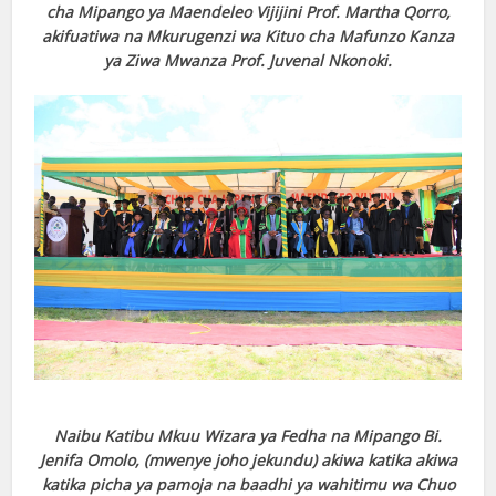
cha Mipango ya Maendeleo Vijijini Prof. Martha Qorro,
akifuatiwa na Mkurugenzi wa Kituo cha Mafunzo Kanza
ya Ziwa Mwanza Prof. Juvenal Nkonoki.
Naibu Katibu Mkuu Wizara ya Fedha na Mipango Bi.
Jenifa Omolo, (mwenye joho jekundu) akiwa katika akiwa
katika picha ya pamoja na baadhi ya wahitimu wa Chuo