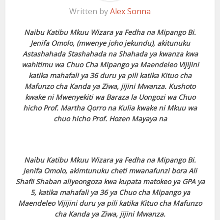
Written by
Alex Sonna
Naibu Katibu Mkuu Wizara ya Fedha na Mipango Bi.
Jenifa Omolo, (mwenye joho jekundu), akitunuku
Astashahada Stashahada na Shahada ya kwanza kwa
wahitimu wa Chuo Cha Mipango ya Maendeleo Vijijini
katika mahafali ya 36 duru ya pili katika Kituo cha
Mafunzo cha Kanda ya Ziwa, jijini Mwanza. Kushoto
kwake ni Mwenyekiti wa Baraza la Uongozi wa Chuo
hicho Prof. Martha Qorro na Kulia kwake ni Mkuu wa
chuo hicho Prof. Hozen Mayaya na
Naibu Katibu Mkuu Wizara ya Fedha na Mipango Bi.
Jenifa Omolo, akimtunuku cheti mwanafunzi bora Ali
Shafii Shaban aliyeongoza kwa kupata matokeo ya GPA ya
5, katika mahafali ya 36 ya Chuo cha Mipango ya
Maendeleo Vijijini duru ya pili katika Kituo cha Mafunzo
cha Kanda ya Ziwa, jijini Mwanza.