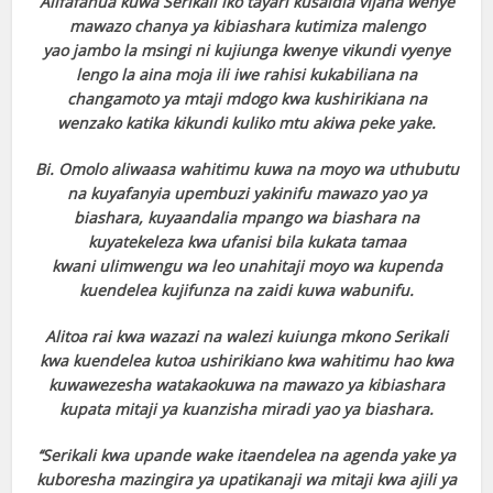
Alifafanua kuwa Serikali iko tayari kusaidia vijana wenye
mawazo chanya ya kibiashara kutimiza malengo
yao jambo la msingi ni kujiunga kwenye vikundi vyenye
lengo la aina moja ili iwe rahisi kukabiliana na
changamoto ya mtaji mdogo kwa kushirikiana na
wenzako katika kikundi kuliko mtu akiwa peke yake.
Bi. Omolo aliwaasa wahitimu kuwa na moyo wa uthubutu
na kuyafanyia upembuzi yakinifu mawazo yao ya
biashara, kuyaandalia mpango wa biashara na
kuyatekeleza kwa ufanisi bila kukata tamaa
kwani ulimwengu wa leo unahitaji moyo wa kupenda
kuendelea kujifunza na zaidi kuwa wabunifu.
Alitoa rai kwa wazazi na walezi kuiunga mkono Serikali
kwa kuendelea kutoa ushirikiano kwa wahitimu hao kwa
kuwawezesha watakaokuwa na mawazo ya kibiashara
kupata mitaji ya kuanzisha miradi yao ya biashara.
‘‘Serikali kwa upande wake itaendelea na agenda yake ya
kuboresha mazingira ya upatikanaji wa mitaji kwa ajili ya