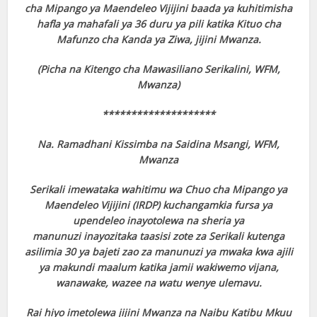
cha Mipango ya Maendeleo Vijijini baada ya kuhitimisha
hafla ya mahafali ya 36 duru ya pili katika Kituo cha
Mafunzo cha Kanda ya Ziwa, jijini Mwanza.
(Picha na Kitengo cha Mawasiliano Serikalini, WFM,
Mwanza)
********************
Na. Ramadhani Kissimba na Saidina Msangi, WFM,
Mwanza
Serikali imewataka wahitimu wa Chuo cha Mipango ya
Maendeleo Vijijini (IRDP) kuchangamkia fursa ya
upendeleo inayotolewa na sheria ya
manunuzi inayozitaka taasisi zote za Serikali kutenga
asilimia 30 ya bajeti zao za manunuzi ya mwaka kwa ajili
ya makundi maalum katika jamii wakiwemo vijana,
wanawake, wazee na watu wenye ulemavu.
Rai hiyo imetolewa jijini Mwanza na Naibu Katibu Mkuu