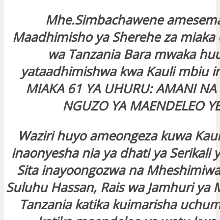
Mhe.Simbachawene amesem
Maadhimisho ya Sherehe za miaka 
wa Tanzania Bara mwaka hu
yataadhimishwa kwa Kauli mbiu i
MIAKA 61 YA UHURU: AMANI NA
NGUZO YA MAENDELEO YE
Waziri huyo ameongeza kuwa Kaul
inaonyesha nia ya dhati ya Serikali
Sita inayoongozwa na Mheshimiwa
Suluhu Hassan, Rais wa Jamhuri ya
Tanzania katika kuimarisha uchumi