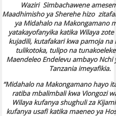
Waziri Simbachawene amese
Maadhimisho ya Sherehe hizo zitafan
ya Midahalo na Makongamano m
yatakayofanyika katika Wilaya zote
kujadili, kutafakari kwa pamoja n
tulikotoka, tulipo na tunakoelek
Maendeleo Endelevu ambayo Nchi 
Tanzania imeyafikia.
“Midahalo na Makongamano hayo ita
ratiba mbalimbali kwa Viongozi w
Wilaya kufanya shughuli za Kijami
kufanya usafi katika maeneo ya Hosp