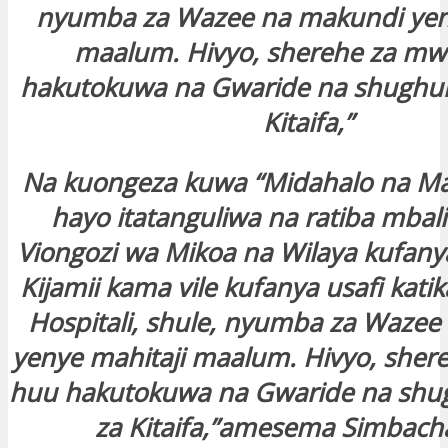
nyumba za Wazee na makundi yeny
maalum. Hivyo, sherehe za m
hakutokuwa na Gwaride na shughuli
Kitaifa,”
Na kuongeza kuwa “Midahalo na 
hayo itatanguliwa na ratiba mbal
Viongozi wa Mikoa na Wilaya kufany
Kijamii kama vile kufanya usafi kat
Hospitali, shule, nyumba za Waze
yenye mahitaji maalum. Hivyo, she
huu hakutokuwa na Gwaride na shug
za Kitaifa,”amesema Simbac