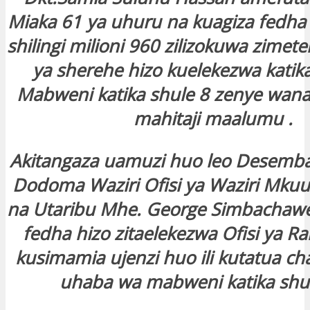
Miaka 61 ya uhuru na kuagiza fedha z
shilingi milioni 960 zilizokuwa zimete
ya sherehe hizo kuelekezwa katika
Mabweni katika shule 8 zenye wan
mahitaji maalumu .
Akitangaza uamuzi huo leo Desemba 
Dodoma Waziri Ofisi ya Waziri Mkuu
na Utaribu Mhe. George Simbacha
fedha hizo zitaelekezwa Ofisi ya R
kusimamia ujenzi huo ili kutatua c
uhaba wa mabweni katika shul