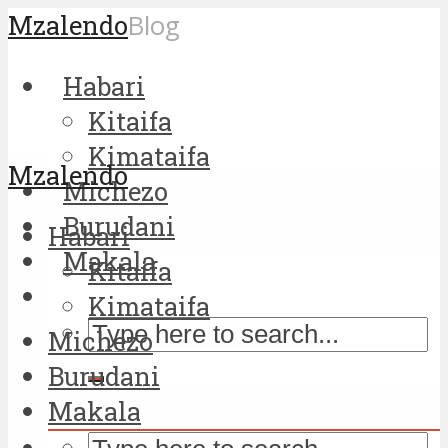
Mzalendo
Blog
Habari
Kitaifa
Kimataifa
Mzalendo
Michezo
Burudani
Habari
Makala
Kitaifa
Kimataifa
Michezo
Burudani
Makala