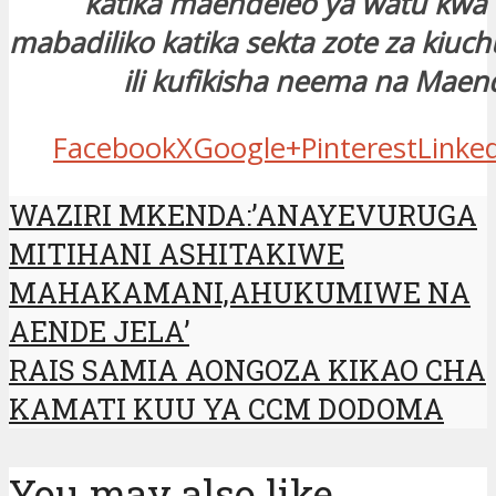
katika maendeleo ya watu kwa
mabadiliko katika sekta zote za kiuch
ili kufikisha neema na Maen
Facebook
X
Google+
Pinterest
Linke
WAZIRI MKENDA:’ANAYEVURUGA
MITIHANI ASHITAKIWE
MAHAKAMANI,AHUKUMIWE NA
AENDE JELA’
RAIS SAMIA AONGOZA KIKAO CHA
KAMATI KUU YA CCM DODOMA
You may also like