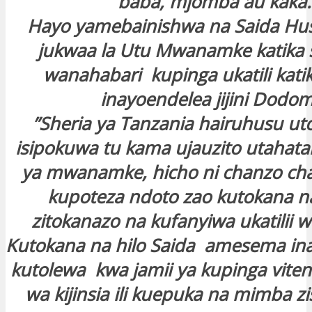
baba, mjomba au kaka.
Hayo yamebainishwa na Saida Hus
jukwaa la Utu Mwanamke katika 
wanahabari kupinga ukatili katik
inayoendelea jijini Dodom
”Sheria ya Tanzania hairuhusu ut
isipokuwa tu kama ujauzito utahata
ya mwanamke, hicho ni chanzo c
kupoteza ndoto zao kutokana 
zitokanazo na kufanyiwa ukatilii 
Kutokana na hilo Saida amesema in
kutolewa kwa jamii ya kupinga vitend
wa kijinsia ili kuepuka na mimba zi