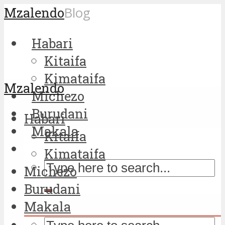
Mzalendo
Blog
Habari
Kitaifa
Kimataifa
Mzalendo
Michezo
Burudani
Habari
Makala
Kitaifa
Kimataifa
Michezo
Burudani
Makala