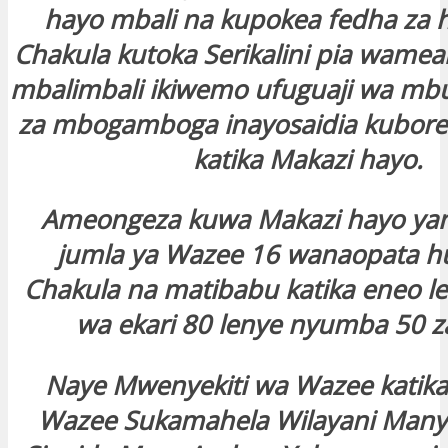
hayo mbali na kupokea fedha za
Chakula kutoka Serikalini pia wamea
mbalimbali ikiwemo ufuguaji wa mbu
za mbogamboga inayosaidia kubor
katika Makazi hayo.
Ameongeza kuwa Makazi hayo y
jumla ya Wazee 16 wanaopata 
Chakula na matibabu katika eneo 
wa ekari 80 lenye nyumba 50 za
Naye Mwenyekiti wa Wazee katika
Wazee Sukamahela Wilayani Many