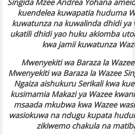
Singida Mzee Andrea Yohana ameio
kuendelea kuwapatia huduma W
kuwatunza na kuwalinda dhidi ya 
ukatili dhidi yao huku akiomba uto
kwa jamii kuwatunza Wa
Mwenyekiti wa Baraza la Wazee 
Mwenyekiti wa Baraza la Wazee Sin
Ngaiza aishukuru Serikali kwa ku
kusimamia Makazi ya Wazee kwan
msaada mkubwa kwa Wazee wasio
wasiokuwa na ndugu kupata hud
zikiwemo chakula na matib