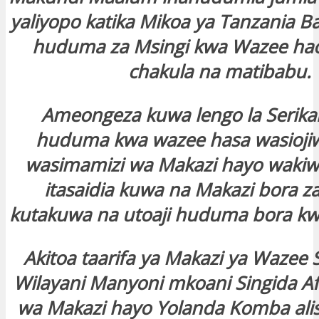
yaliyopo katika Mikoa ya Tanzania B
huduma za Msingi kwa Wazee ha
chakula na matibabu.
Ameongeza kuwa lengo la Serikal
huduma kwa wazee hasa wasiojiw
wasimamizi wa Makazi hayo waki
itasaidia kuwa na Makazi bora za
kutakuwa na utoaji huduma bora kw
Akitoa taarifa ya Makazi ya Wazee
Wilayani Manyoni mkoani Singida Af
wa Makazi hayo Yolanda Komba ali