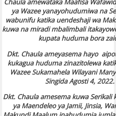
Chaula amewataka Maafisa Wafawid
ya Wazee yanayohudumiwa na Ser
wabunifu katika uendeshaji wa Mak
kuwa na miradi mbalimbali itakayo
kupata huduma bora zaid
Dkt. Chaula ameyasema hayo aipo
kukagua huduma zinazitolewa katik
Wazee Sukamahela Wilayani Many
Singida Agosti 4, 2022.
Dkt. Chaula amesema kuwa Serikali k
ya Maendeleo ya Jamii, Jinsia, W
Makundi Maalum inahudumia jumla 