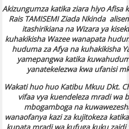
Akizungumza katika ziara hiyo Afisa k
Rais TAMISEMI Ziada Nkinda alisem
itashirikiana na Wizara ya kisek
kuhakikisha Wazee wanapata hudu
huduma za Afya na kuhakikisha Y
yamepangwa katika kuwahudum
yanatekelezwa kwa ufanisi m
Wakati huo huo Katibu Mkuu Dkt. C
vifaa vya kuendeleza mradi wa b
mbogamboga na kuwawezesha
wanaofanya kazi za kujitokeza katik
kupata mradi wa kufuga kuku zaidi 