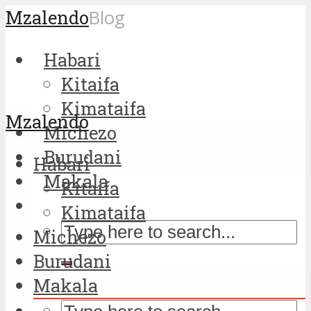
Mzalendo
Blog
Habari
Kitaifa
Kimataifa
Mzalendo
Michezo
Burudani
Habari
Makala
Kitaifa
Kimataifa
Michezo
Burudani
Makala