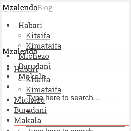
Mzalendo
Blog
Habari
Kitaifa
Kimataifa
Mzalendo
Michezo
Burudani
Habari
Makala
Kitaifa
Kimataifa
Michezo
Burudani
Makala