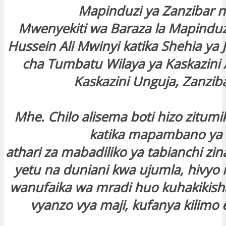
Mapinduzi ya Zanzibar 
Mwenyekiti wa Baraza la Mapinduz
Hussein Ali Mwinyi katika Shehia ya 
cha Tumbatu Wilaya ya Kaskazini
Kaskazini Unguja, Zanziba
Mhe. Chilo alisema boti hizo zitumik
katika mapambano ya
athari za mabadiliko ya tabianchi zina
yetu na duniani kwa ujumla, hivyo 
wanufaika wa mradi huo kuhakikis
vyanzo vya maji, kufanya kilimo 