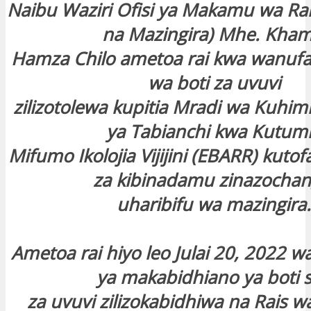
Naibu Waziri Ofisi ya Makamu wa R
na Mazingira) Mhe. Kham
Hamza Chilo ametoa rai kwa wanufa
wa boti za uvuvi
zilizotolewa kupitia Mradi wa Kuhimi
ya Tabianchi kwa Kutum
Mifumo Ikolojia Vijijini (EBARR) kuto
za kibinadamu zinazochan
uharibifu wa mazingira.
Ametoa rai hiyo leo Julai 20, 2022 w
ya makabidhiano ya boti s
za uvuvi zilizokabidhiwa na Rais wa