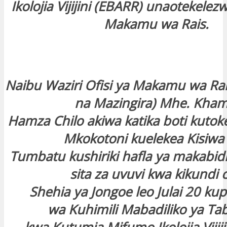
Ikolojia Vijijini (EBARR) unaotekelez
Makamu wa Rais.
Naibu Waziri Ofisi ya Makamu wa R
na Mazingira) Mhe. Kham
Hamza Chilo akiwa katika boti kutok
Mkokotoni kuelekea Kisiwa
Tumbatu kushiriki hafla ya makabid
sita za uvuvi kwa kikundi 
Shehia ya Jongoe leo Julai 20 kup
wa Kuhimili Mabadiliko ya Ta