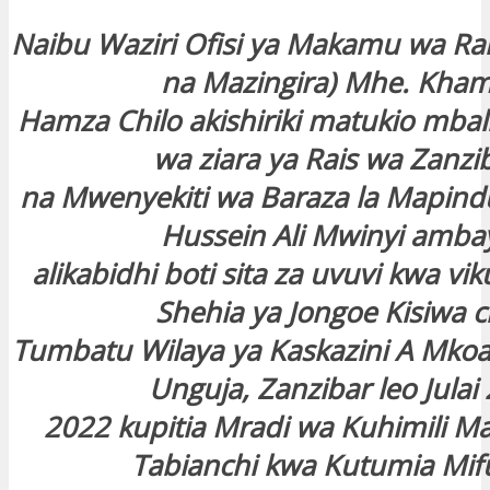
Naibu Waziri Ofisi ya Makamu wa R
na Mazingira) Mhe. Kham
Hamza Chilo akishiriki matukio mbal
wa ziara ya Rais wa Zanzi
na Mwenyekiti wa Baraza la Mapindu
Hussein Ali Mwinyi amba
alikabidhi boti sita za uvuvi kwa vi
Shehia ya Jongoe Kisiwa 
Tumbatu Wilaya ya Kaskazini A Mkoa
Unguja, Zanzibar leo Julai 
2022 kupitia Mradi wa Kuhimili Ma
Tabianchi kwa Kutumia Mi