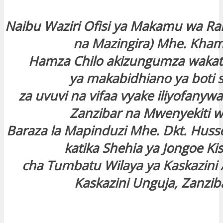
Naibu Waziri Ofisi ya Makamu wa R
na Mazingira) Mhe. Kham
Hamza Chilo akizungumza wakati
ya makabidhiano ya boti s
za uvuvi na vifaa vyake iliyofanyw
Zanzibar na Mwenyekiti
Baraza la Mapinduzi Mhe. Dkt. Husse
katika Shehia ya Jongoe Ki
cha Tumbatu Wilaya ya Kaskazini
Kaskazini Unguja, Zanzib