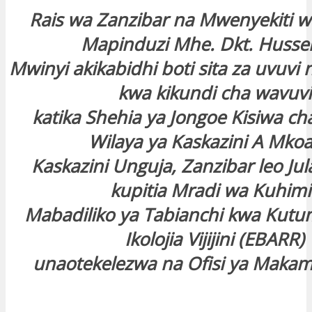
Rais wa Zanzibar na Mwenyekiti w
Mapinduzi Mhe. Dkt. Hussei
Mwinyi akikabidhi boti sita za uvuvi 
kwa kikundi cha wavuvi
katika Shehia ya Jongoe Kisiwa c
Wilaya ya Kaskazini A Mko
Kaskazini Unguja, Zanzibar leo Jul
kupitia Mradi wa Kuhimil
Mabadiliko ya Tabianchi kwa Kut
Ikolojia Vijijini (EBARR)
unaotekelezwa na Ofisi ya Makam