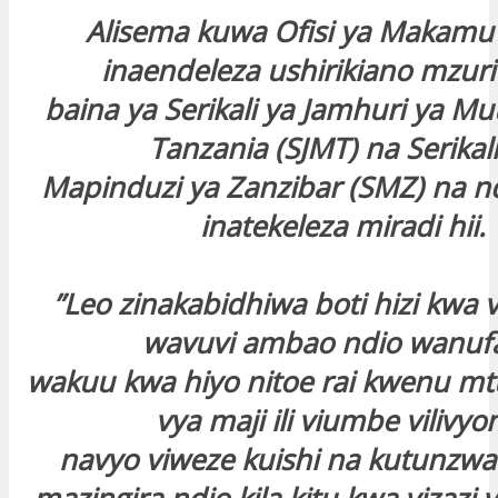
Alisema kuwa Ofisi ya Makamu
inaendeleza ushirikiano mzuri
baina ya Serikali ya Jamhuri ya 
Tanzania (SJMT) na Serikali
Mapinduzi ya Zanzibar (SMZ) na 
inatekeleza miradi hii.
”Leo zinakabidhiwa boti hizi kwa 
wavuvi ambao ndio wanuf
wakuu kwa hiyo nitoe rai kwenu m
vya maji ili viumbe vilivy
navyo viweze kuishi na kutunzw