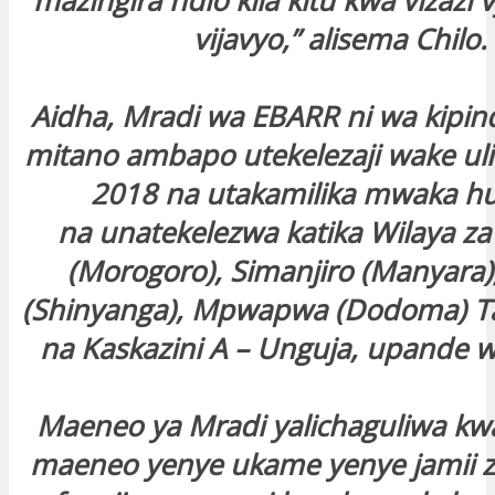
mazingira ndio kila kitu kwa vizazi 
vijavyo,” alisema Chilo.
Aidha, Mradi wa EBARR ni wa kipin
mitano ambapo utekelezaji wake u
2018 na utakamilika mwaka h
na unatekelezwa katika Wilaya 
(Morogoro), Simanjiro (Manyara)
(Shinyanga), Mpwapwa (Dodoma) T
na Kaskazini A – Unguja, upande w
Maeneo ya Mradi yalichaguliwa kwa
maeneo yenye ukame yenye jamii z