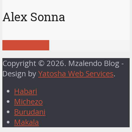
Alex Sonna
View all posts
Copyright © 2026. Mzalendo Blog -
Design by
Yatosha Web Services
.
Habari
Michezo
Burudani
Makala