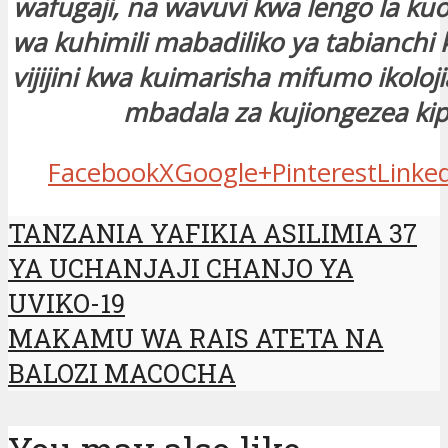
wafugaji, na wavuvi kwa lengo la k
wa kuhimili mabadiliko ya tabianchi k
vijijini kwa kuimarisha mifumo ikoloj
mbadala za kujiongezea kip
Facebook
X
Google+
Pinterest
Linke
TANZANIA YAFIKIA ASILIMIA 37
YA UCHANJAJI CHANJO YA
UVIKO-19
MAKAMU WA RAIS ATETA NA
BALOZI MACOCHA