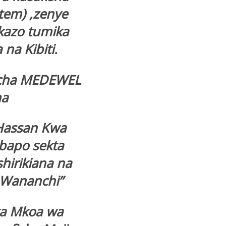
stem) ,zenye
akazo tumika
 na Kibiti.
o cha MEDEWEL
ma
Hassan Kwa
bapo sekta
hirikiana na
 Wananchi”
ika Mkoa wa