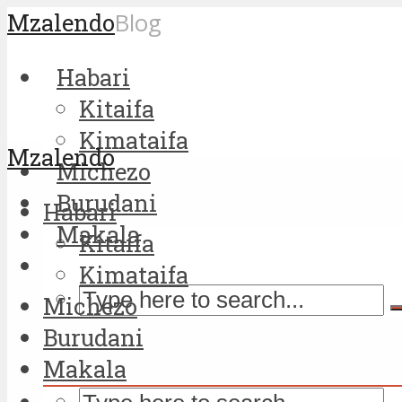
Mzalendo
Blog
Habari
Kitaifa
Kimataifa
Mzalendo
Michezo
Burudani
Habari
Makala
Kitaifa
Kimataifa
Michezo
Burudani
Makala