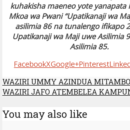
kuhakisha maeneo yote yanapata 
Mkoa wa Pwani “Upatikanaji wa Maj
asilimia 86 na tunalengo ifikapo 2
Upatikanaji wa Maji uwe Asilimia 95
Asilimia 85.
Facebook
X
Google+
Pinterest
Linke
WAZIRI UMMY AZINDUA MITAMBO
WAZIRI JAFO ATEMBELEA KAMPUN
You may also like