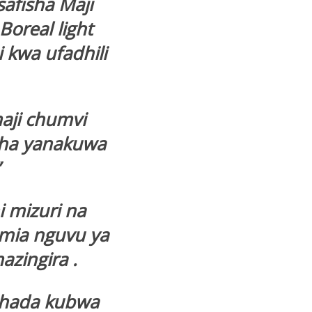
fisha Maji
oreal light
 kwa ufadhili
maji chumvi
isha yanakuwa
 mizuri na
umia nguvu ya
azingira .
tihada kubwa