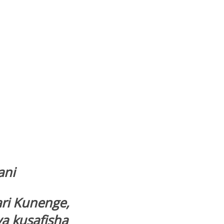
ani
i Kunenge,
a kusafisha