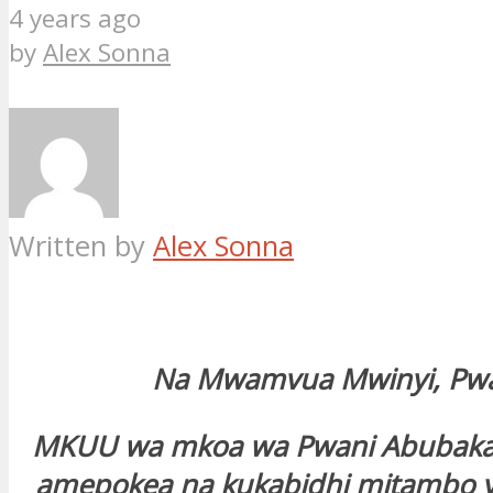
4 years ago
by
Alex Sonna
Written by
Alex Sonna
Na Mwamvua Mwinyi, Pw
MKUU wa mkoa wa Pwani Abubakar
amepokea na kukabidhi mitambo y