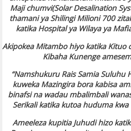
Maji chumvi(Solar Desalination Sy
thamani ya Shilingi Milioni 700 zit
katika Hospital ya Wilaya ya Mafia
Akipokea Mitambo hiyo katika Kitu
Kibaha Kunenge amese
“Namshukuru Rais Samia Suluhu 
kuweka Mazingira bora kabisa am
binafsi na wadau mbalimbali wanas
Serikali katika kutoa huduma kwa
Ameeleza kupitia Juhudi hizo kat