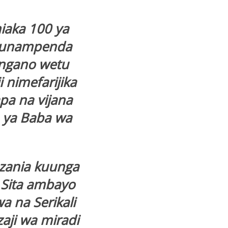
iaka 100 ya
 tunampenda
ungano wetu
 nimefarijika
pa na vijana
a ya Baba wa
nzania kuunga
 Sita ambayo
a na Serikali
aji wa miradi