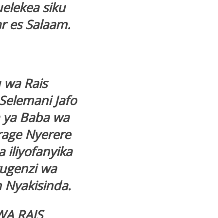
uelekea siku
ar es Salaam.
 wa Rais
Selemani Jafo
a ya Baba wa
rage Nyerere
 iliyofanyika
rugenzi wa
 Nyakisinda.
WA RAIS