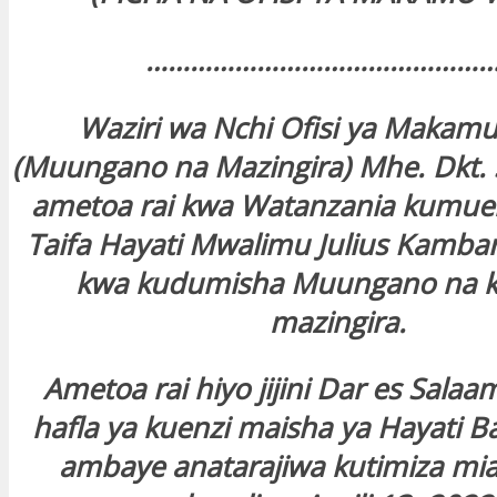
……………………………………………
Waziri wa Nchi Ofisi ya Makamu
(Muungano na Mazingira) Mhe. Dkt. 
ametoa rai kwa Watanzania kumue
Taifa Hayati Mwalimu Julius Kamba
kwa kudumisha Muungano na k
mazingira.
Ametoa rai hiyo jijini Dar es Sala
hafla ya kuenzi maisha ya Hayati B
ambaye anatarajiwa kutimiza mi