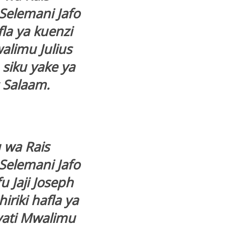
Selemani Jafo
la ya kuenzi
alimu Julius
siku yake ya
s Salaam.
 wa Rais
Selemani Jafo
 Jaji Joseph
iriki hafla ya
yati Mwalimu