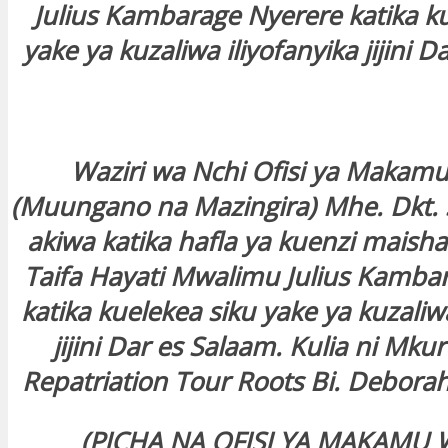
Julius Kambarage Nyerere katika k
yake ya kuzaliwa iliyofanyika jijini D
Waziri wa Nchi Ofisi ya Makamu
(Muungano na Mazingira) Mhe. Dkt. 
akiwa katika hafla ya kuenzi maish
Taifa Hayati Mwalimu Julius Kamba
katika kuelekea siku yake ya kuzaliwa
jijini Dar es Salaam. Kulia ni Mku
Repatriation Tour Roots Bi. Deborah
(PICHA NA OFISI YA MAKAMU 