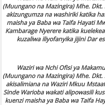
(Muungano na Mazingira) Mhe. Dkt. 
akizungumza na washiriki katika haf
maisha ya Baba wa Taifa Hayati Mw
Kambarage Nyerere katika kuelekea 
kuzaliwa iliyofanyika jijini Dar e
Waziri wa Nchi Ofisi ya Makamu
(Muungano na Mazingira) Mhe. Dkt. 
akisalimiana na Waziri Mkuu Mstaafu
Sinde Warioba wakati alipowasili kush
kuenzi maisha ya Baba wa Taifa Ha