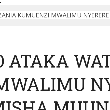
NZANIA KUMUENZI MWALIMU NYERE
O ATAKA WA
MWALIMU N
MISHA MUU