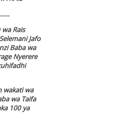
..
 wa Rais
Selemani Jafo
nzi Baba wa
rage Nyerere
uhifadhi
am wakati wa
aba wa Taifa
aka 100 ya