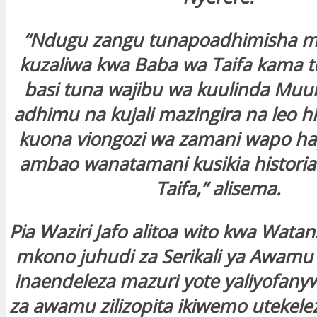
“Ndugu zangu tunapoadhimisha m
kuzaliwa kwa Baba wa Taifa kama
basi tuna wajibu wa kuulinda Mu
adhimu na kujali mazingira na leo hii
kuona viongozi wa zamani wapo ha
ambao wanatamani kusikia histori
Taifa,” alisema.
Pia Waziri Jafo alitoa wito kwa Wata
mkono juhudi za Serikali ya Awamu
inaendeleza mazuri yote yaliyofanyw
za awamu zilizopita ikiwemo utekelez