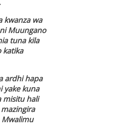
.
wa kwanza wa
a ni Muungano
a tuna kila
 katika
a ardhi hapa
i yake kuna
misitu hali
 mazingira
a Mwalimu