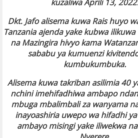
kuzaliwa Aprili 13, 2022
Dkt. Jafo alisema kuwa Rais huyo 
Tanzania ajenda yake kubwa ilikuw
na Mazingira hivyo kama Watanzani
sababu ya kumuenzi kivitendo
kumbukumbuka.
Alisema kuwa takriban asilimia 40 y
nchini imehifadhiwa ambapo ndan
mbuga mbalimbali za wanyama na 
inayoashiria uwepo wa hifadhi ya
ambayo misingi yake iliwekwa n
Nyerere.