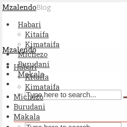
Mzalendo
Blog
Habari
Kitaifa
Kimataifa
Mzalendo
Michezo
Burudani
Habari
Makala
Kitaifa
Kimataifa
Michezo
Burudani
Makala