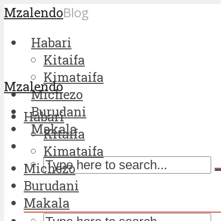
Mzalendo
Blog
Habari
Kitaifa
Kimataifa
Mzalendo
Michezo
Burudani
Habari
Makala
Kitaifa
Kimataifa
Michezo
Burudani
Makala