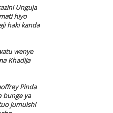
zini Unguja
mati hiyo
aji haki kanda
watu wenye
a Khadija
offrey Pinda
a bunge ya
tuo jumuishi