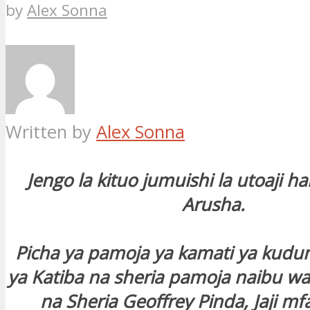
by
Alex Sonna
Written by
Alex Sonna
Jengo la kituo jumuishi la utoaji h
Arusha.
Picha ya pamoja ya kamati ya kud
ya Katiba na sheria pamoja naibu waz
na Sheria Geoffrey Pinda, Jaji m