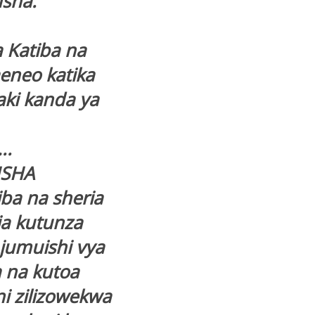
usha.
 Katiba na
eneo katika
aki kanda ya
.
USHA
ba na sheria
a kutunza
jumuishi vya
a na kutoa
i zilizowekwa