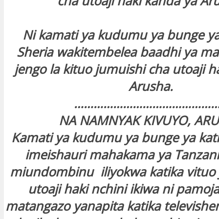
cha utoaji haki kanda ya Ar
Ni kamati ya kudumu ya bunge ya
Sheria wakitembelea baadhi ya ma
jengo la kituo jumuishi cha utoaji h
Arusha.
……………………………………….
NA NAMNYAK KIVUYO, AR
Kamati ya kudumu ya bunge ya kati
imeishauri mahakama ya Tanzani
miundombinu iliyokwa katika vituo 
utoaji haki nchini ikiwa ni pamoj
matangazo yanapita katika televishen