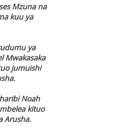
ses Mzuna na
ma kuu ya
 kudumu ya
el Mwakasaka
tuo jumuishi
usha.
haribi Noah
mbelea kituo
a Arusha.