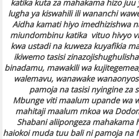
katika kuta za mahakama hizo juu 
lugha ya kiswahili ili wananchi waw
Aidha kamati hiyo imedhizishwa n
miundombinu katika vituo hivyo vi
kwa ustadi na kuweza kuyafikia ma
ikiwemo tasisi zinazojishughulisha
binadamu, mawakili wa kujitegemea
walemavu, wanawake wanaonyosh
pamoja na tasisi nyingine za se
Mbunge viti maalum upande wa 
mahitaji maalum mkoa wa Dodom
Shabani aliipongeza mahakama h
haiokoi muda tuu bali ni pamoja na