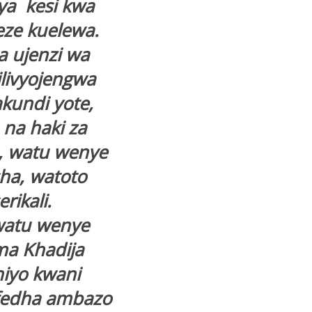
ya kesi kwa
eze kuelewa.
a ujenzi wa
livyojengwa
kundi yote,
 na haki za
, watu wenye
a, watoto
rikali.
watu wenye
a Khadija
iyo kwani
 fedha ambazo