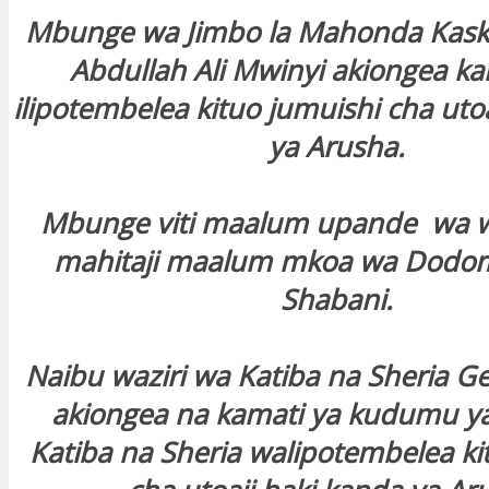
Mbunge wa Jimbo la Mahonda Kaska
Abdullah Ali Mwinyi akiongea ka
ilipotembelea kituo jumuishi cha uto
ya Arusha.
Mbunge viti maalum upande wa 
mahitaji maalum mkoa wa Dodom
Shabani.
Naibu waziri wa Katiba na Sheria Ge
akiongea na kamati ya kudumu y
Katiba na Sheria walipotembelea ki