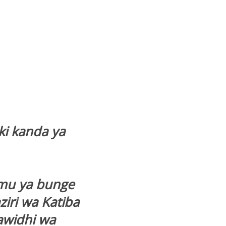
aki kanda ya
umu ya bunge
iri wa Katiba
fawidhi wa