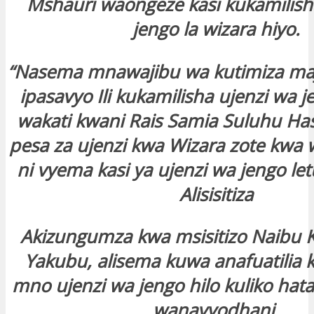
Mshauri waongeze kasi kukamilish
jengo la wizara hiyo.
“Nasema mnawajibu wa kutimiza m
ipasavyo Ili kukamilisha ujenzi wa j
wakati kwani Rais Samia Suluhu H
pesa za ujenzi kwa Wizara zote kwa
ni vyema kasi ya ujenzi wa jengo le
Alisisitiza
Akizungumza kwa msisitizo Naibu 
Yakubu, alisema kuwa anafuatilia 
mno ujenzi wa jengo hilo kuliko ha
wanavyodhani.