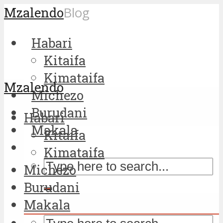
Mzalendo
Blog
Habari
Kitaifa
Kimataifa
Mzalendo
Michezo
Burudani
Habari
Makala
Kitaifa
Kimataifa
Michezo
Burudani
Makala