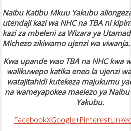
Naibu Katibu Mkuu Yakubu aliongez
utendaji kazi wa NHC na TBA ni kipi
kazi za mbeleni za Wizara ya Utamad
Michezo zikiwamo ujenzi wa viwanja.
Kwa upande wao TBA na NHC kwa wa
walikuwepo katika eneo la ujenzi w
watajitahidi kutekeza majukumu ya
na wameyapokea maelezo ya Naibu
Yakubu.
Facebook
X
Google+
Pinterest
Linke