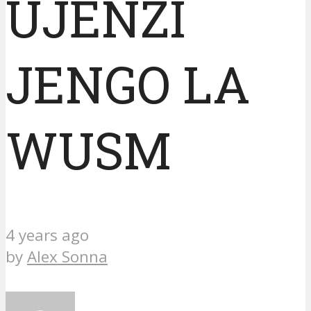
UJENZI
JENGO LA
WUSM
4 years ago
by
Alex Sonna