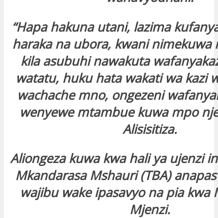
“Hapa hakuna utani, lazima kufanya 
haraka na ubora, kwani nimekuwa n
kila asubuhi nawakuta wafanyakaz
watatu, huku hata wakati wa kazi 
wachache mno, ongezeni wafanyak
wenyewe mtambue kuwa mpo nje
Alisisitiza.
Aliongeza kuwa kwa hali ya ujenzi 
Mkandarasa Mshauri (TBA) anapas
wajibu wake ipasavyo na pia kwa
Mjenzi.