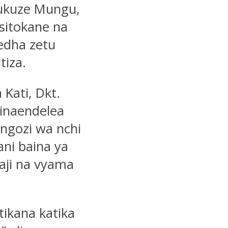
tukuze Mungu,
isitokane na
edha zetu
tiza.
Kati, Dkt.
 linaendelea
ngozi wa nchi
ni baina ya
aji na vyama
ikana katika