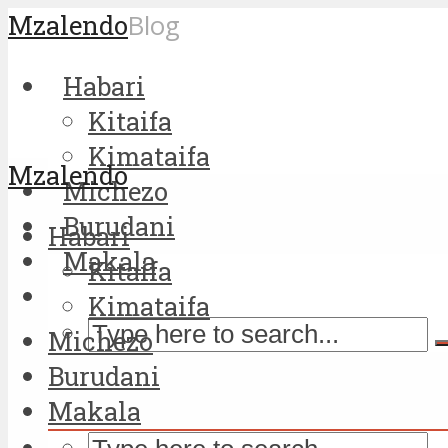
Mzalendo
Blog
Habari
Kitaifa
Kimataifa
Mzalendo
Michezo
Burudani
Habari
Makala
Kitaifa
Kimataifa
Michezo
Burudani
Makala