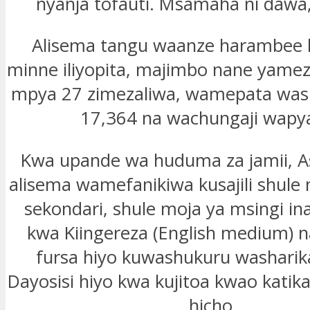
nyanja tofauti. Msamaha ni dawa,
Alisema tangu waanze harambee 
minne iliyopita, majimbo nane yamez
mpya 27 zimezaliwa, wamepata was
17,364 na wachungaji wapy
Kwa upande wa huduma za jamii, As
alisema wamefanikiwa kusajili shule 
sekondari, shule moja ya msingi in
kwa Kiingereza (English medium) 
fursa hiyo kuwashukuru washari
Dayosisi hiyo kwa kujitoa kwao katika
hicho.