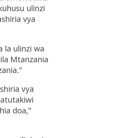
uhusu ulinzi
shiria vya
la ulinzi wa
 kila Mtanzania
zania.”
shiria vya
atutakiwi
ia doa,”