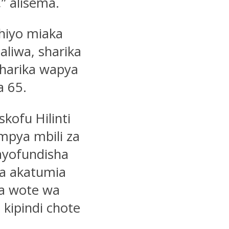
” alisema.
hiyo miaka
aliwa, sharika
harika wapya
a 65.
kofu Hilinti
mpya mbili za
ayofundisha
na akatumia
ka wote wa
 kipindi chote