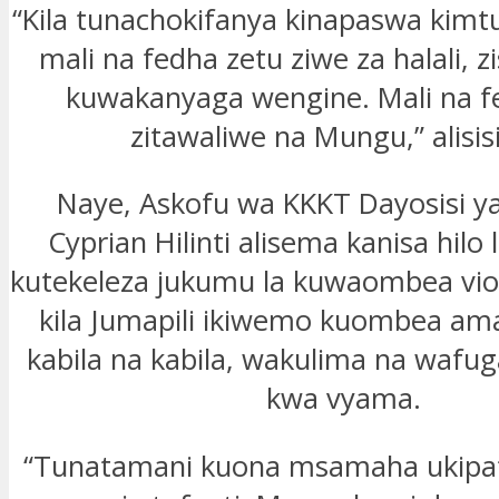
“Kila tunachokifanya kinapaswa kim
mali na fedha zetu ziwe za halali, z
kuwakanyaga wengine. Mali na f
zitawaliwe na Mungu,” alisisi
Naye, Askofu wa KKKT Dayosisi ya 
Cyprian Hilinti alisema kanisa hilo
kutekeleza jukumu la kuwaombea vio
kila Jumapili ikiwemo kuombea ama
kabila na kabila, wakulima na wafug
kwa vyama.
“Tunatamani kuona msamaha ukipat