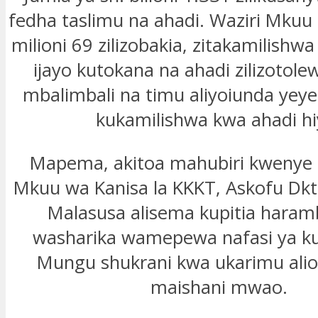
fedha taslimu na ahadi. Waziri Mku
milioni 69 zilizobakia, zitakamilishwa
ijayo kutokana na ahadi zilizotol
mbalimbali na timu aliyoiunda yeye 
kukamilishwa kwa ahadi hi
Mapema, akitoa mahubiri kwenye i
Mkuu wa Kanisa la KKKT, Askofu Dkt
Malasusa alisema kupitia haram
washarika wamepewa nafasi ya k
Mungu shukrani kwa ukarimu ali
maishani mwao.