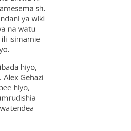
u amesema sh.
 ndani ya wiki
ewa na watu
ili isimamie
yo.
bada hiyo,
. Alex Gehazi
bee hiyo,
umrudishia
owatendea