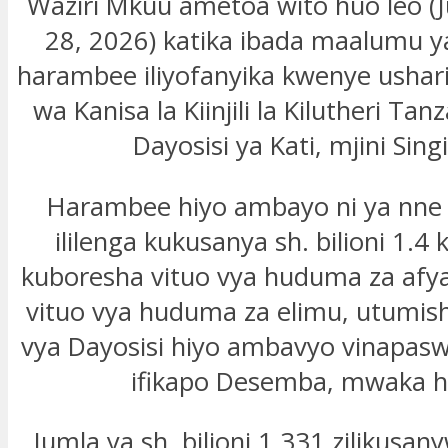
Waziri Mkuu ametoa wito huo leo (Ju
28, 2026) katika ibada maalumu ya
harambee iliyofanyika kwenye ushar
wa Kanisa la Kiinjili la Kilutheri Tan
Dayosisi ya Kati, mjini Sing
Harambee hiyo ambayo ni ya nne 
ililenga kukusanya sh. bilioni 1.4 k
kuboresha vituo vya huduma za afya
vituo vya huduma za elimu, utumishi 
vya Dayosisi hiyo ambavyo vinapasw
ifikapo Desemba, mwaka h
Jumla ya sh. bilioni 1.331 zilikusan