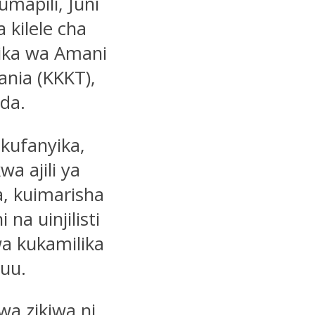
mapili, Juni
 kilele cha
ika wa Amani
zania (KKKT),
ida.
kufanyika,
wa ajili ya
, kuimarisha
na uinjilisti
a kukamilika
uu.
ywa zikiwa ni