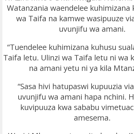
Watanzania waendelee kuhimizana k
wa Taifa na kamwe wasipuuze via
uvunjifu wa amani.
“Tuendelee kuhimizana kuhusu suala 
Taifa letu. Ulinzi wa Taifa letu ni wa
na amani yetu ni ya kila Mtan
“Sasa hivi hatupaswi kupuuzia via
uvunjifu wa amani hapa nchini. H
kuvipuuza kwa sababu vimetuach
amesema.